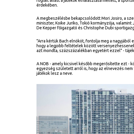
foglalt állást a játékok elhalasztása mellett, a sp
érdekében.
A megbeszélésbe bekapcsolódott Mori Josiro, a szer
miniszter, Koike Juriko, Tokió kormányzója, valamin
De Kepper főigazgató és Christophe Dubi sportigazg
"Arra kértük Bach elnököt, fontolja meg a nagyjából 
hogy a legjobb feltételek között versenyezhessene
azt mondta, százszázalékban egyetért ezzel" - tájék
A NOB - amely kicsivel később megerősítette ezt - 
egyezség született arról is, hogy az elnevezés nem vá
játékok lesz a neve.