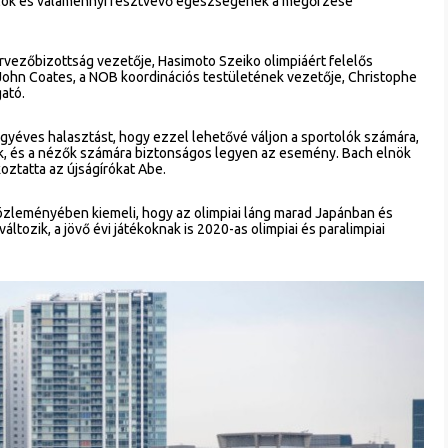
ortolók és valamennyi résztvevő egészségének a megőrzése
vezőbizottság vezetője, Hasimoto Szeiko olimpiáért felelős
t John Coates, a NOB koordinációs testületének vezetője, Christophe
ató.
egyéves halasztást, hogy ezzel lehetővé váljon a sportolók számára,
k, és a nézők számára biztonságos legyen az esemény. Bach elnök
oztatta az újságírókat Abe.
közleményében kiemeli, hogy az olimpiai láng marad Japánban és
ltozik, a jövő évi játékoknak is 2020-as olimpiai és paralimpiai