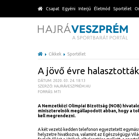
Csapat
Egyéni
Interjú
Életmód
Sportélet
Or
Cikkek
Sportélet
A jövő évre halasztották
DÁTUM: 2020. 03. 24. 18:13
SZERZŐ: HAJRÁVESZPRÉM.HU
FORRÁS: MTI
A Nemzetközi Olimpiai Bizottság (NOB) hivatal
miniszterelnök megállapodott abban, hogy a toki
kell megrendezni.
A két vezető kedden telefonon egyeztetett egymással
helyzetre hivatkozva, valamint az Egészségügyi Vil