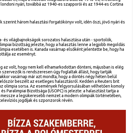
s londoni nyári, továbbá az 1940-es szapporói és az 1944-es Cortina
k szerint három halasztási forgatókönyv volt, idén őszi, jövő nyári és
a- és világbajnokságok sorozatos halasztása után - sportolók,
limpiai bizottság jelezte, hogy a halasztás lenne a legjobb megoldás
olimpia esetében is. Kanada vasárnap elsőként jelentette be, hogy ha
ottálja az eseményt.
g az volt, hogy nem kell elhamarkodottan dönteni, májusban is elég
n szervezők is rendszeresen úgy foglaltak állást, hogy tartják
kkor vasárnap már azt mondta, hogy a döntés négy héten belül
először beszélt az esetleges halasztásról. Kedden a Reuters brit
 az olimpia sorsa. Az események felgyorsulásában vélhetően komoly
és Paralimpiai Bizottsága (USOPC) is jelezte: a halasztást tartja a
 messze a legsikeresebb nemzet a modern olimpiák történetében,
 televíziós jogdíjak és szponzorok révén.