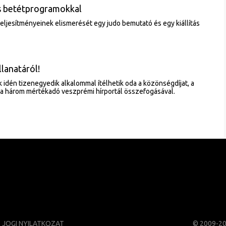
s betétprogramokkal
teljesítményeinek elismerését egy judo bemutató és egy kiállítás
lanatáról!
 idén tizenegyedik alkalommal ítélhetik oda a közönségdíjat, a
 a három mértékadó veszprémi hírportál összefogásával.
JOGI NYILATKOZAT
© 2009-2