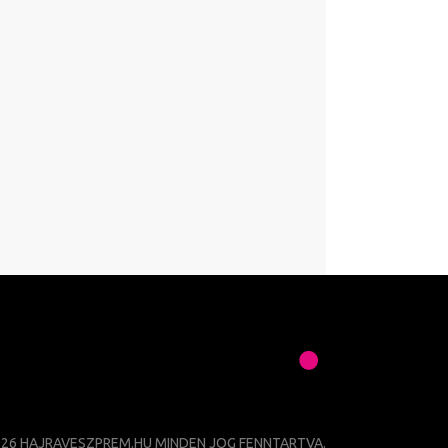
026 HAJRAVESZPREM.HU MINDEN JOG FENNTARTVA.