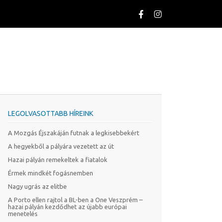
LEGOLVASOTTABB HÍREINK
A Mozgás Éjszakáján futnak a legkisebbekért
A hegyekből a pályára vezetett az út
Hazai pályán remekeltek a fiatalok
Érmek mindkét fogásnemben
Nagy ugrás az elitbe
A Porto ellen rajtol a BL-ben a One Veszprém –
hazai pályán kezdődhet az újabb európai
menetelés