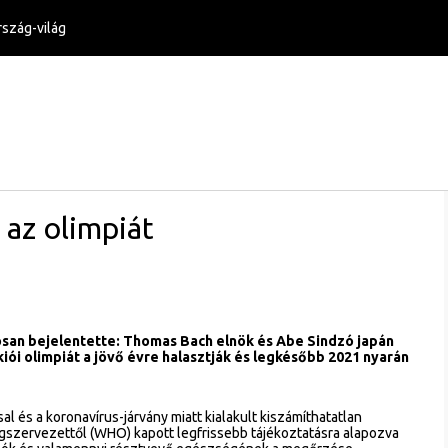
szág-világ
 az olimpiát
osan bejelentette: Thomas Bach elnök és Abe Sindzó japán
ói olimpiát a jövő évre halasztják és legkésőbb 2021 nyarán
 és a koronavírus-járvány miatt kialakult kiszámíthatatlan
ágszervezettől (WHO) kapott legfrissebb tájékoztatásra alapozva