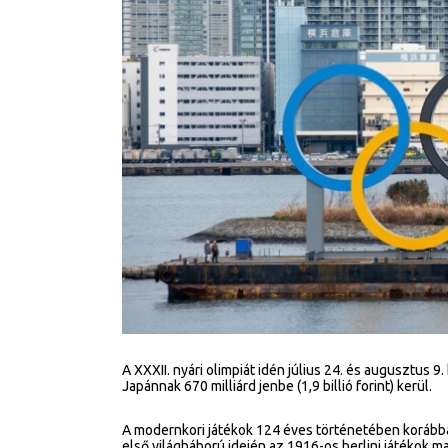
A XXXII. nyári olimpiát idén július 24. és augusztus 
Japánnak 670 milliárd jenbe (1,9 billió forint) kerül.
A modernkori játékok 124 éves történetében korábban
első világháború idején az 1916-os berlini játékok m