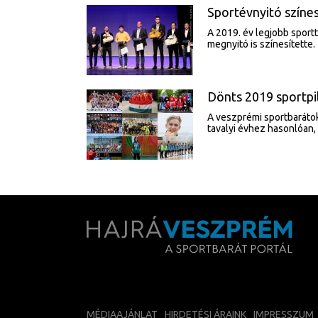
Sportévnyitó színe
A 2019. év legjobb sport
megnyitó is színesítette.
Dönts 2019 sportpil
A veszprémi sportbarátok
tavalyi évhez hasonlóan,
MÉDIAAJÁNLAT
HIRDETÉSI ÁRAINK
IMPRESSZUM