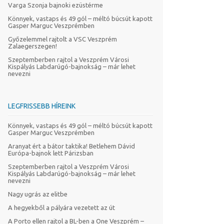
Varga Szonja bajnoki ezüstérme
Könnyek, vastaps és 49 gól – méltó búcsút kapott
Gasper Marguc Veszprémben
Győzelemmel rajtolt a VSC Veszprém
Zalaegerszegen!
Szeptemberben rajtol a Veszprém Városi
Kispályás Labdarúgó-bajnokság – már lehet
nevezni
LEGFRISSEBB HÍREINK
Könnyek, vastaps és 49 gól – méltó búcsút kapott
Gasper Marguc Veszprémben
Aranyat ért a bátor taktika! Betlehem Dávid
Európa-bajnok lett Párizsban
Szeptemberben rajtol a Veszprém Városi
Kispályás Labdarúgó-bajnokság – már lehet
nevezni
Nagy ugrás az elitbe
A hegyekből a pályára vezetett az út
A Porto ellen rajtol a BL-ben a One Veszprém –