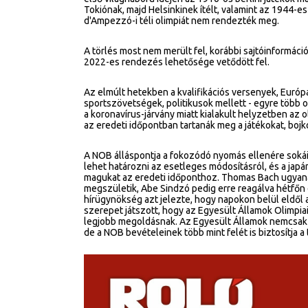
Tokiónak, majd Helsinkinek ítélt, valamint az 1944-e
d'Ampezzó-i téli olimpiát nem rendezték meg.
A törlés most nem merült fel, korábbi sajtóinformáció
2022-es rendezés lehetősége vetődött fel.
Az elmúlt hetekben a kvalifikációs versenyek, Európ
sportszövetségek, politikusok mellett - egyre több o
a koronavírus-járvány miatt kialakult helyzetben az 
az eredeti időpontban tartanák meg a játékokat, bojk
A NOB álláspontja a fokozódó nyomás ellenére sokái
lehet határozni az esetleges módosításról, és a japá
magukat az eredeti időponthoz. Thomas Bach ugyana
megszületik, Abe Sindzó pedig erre reagálva hétfőn 
hírügynökség azt jelezte, hogy napokon belül eldől
szerepet játszott, hogy az Egyesült Államok Olimpiai 
legjobb megoldásnak. Az Egyesült Államok nemcsak
de a NOB bevételeinek több mint felét is biztosítja a