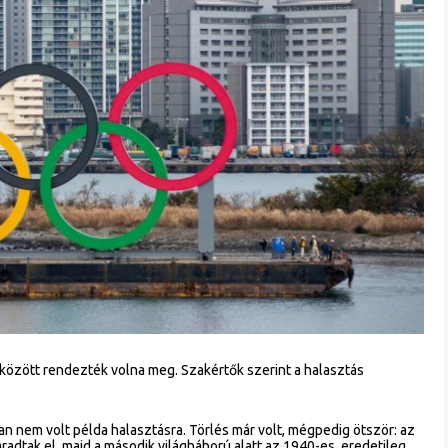
9. között rendezték volna meg. Szakértők szerint a halasztás
 nem volt példa halasztásra. Törlés már volt, mégpedig ötször: az
aradtak el, majd a második világháború alatt az 1940-es, eredetileg