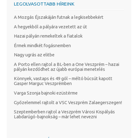
LEGOLVASOTTABB HÍREINK
A Mozgás Éjszakáján futnak a legkisebbekért
A hegyekből a pályára vezetett az út
Hazai pályán remekeltek a fiatalok
Érmek mindkét fogásnemben
Nagy ugrás az elitbe
A Porto ellen rajtol a BL-ben a One Veszprém – hazai
pályán kezdődhet az újabb európai menetelés
Könnyek, vastaps és 49 gól – méltó búcsút kapott
Gasper Marguc Veszprémben
Varga Szonja bajnoki ezüstérme
Győzelemmel rajtolt a VSC Veszprém Zalaegerszegen!
Szeptemberben rajtol a Veszprém Városi Kispályás
Labdarúgó-bajnokság – már lehet nevezni