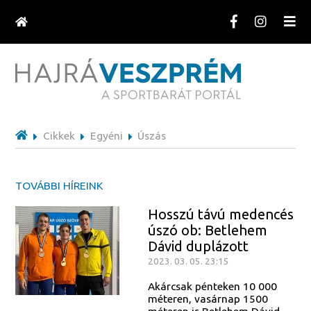
Cikkek
Egyéni
Úszás
TOVÁBBI HÍREINK
Hosszú távú medencés
úszó ob: Betlehem
Dávid duplázott
2023. 03. 05. 23:15
Akárcsak pénteken 10 000
méteren, vasárnap 1500
méteren is Betlehem Dávid