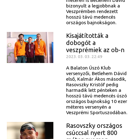
bizonyult a legjobbnak a
Veszprémben rendezett
hosszú távú medencés
országos bajnokságon.
Kisajátították a
dobogót a
veszprémiek az ob-n
2023. 03. 03. 22:49
A Balaton Úszó Klub
versenyzői, Betlehem Dávid
első, Kalmár Ákos második,
Rasovszky Kristóf pedig
harmadik lett pénteken a
hosszú távú medencés úszó
országos bajnokság 10 ezer
méteres versenyén a
Veszprémi Sportuszodában.
Rasovszky országos
csúccsal nyert 800