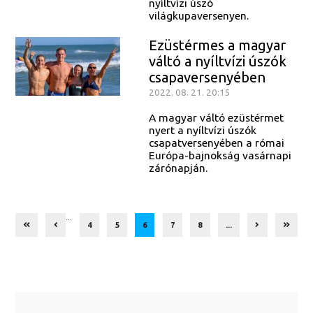
nyíltvízi úszó
világkupaversenyen.
Ezüstérmes a magyar
váltó a nyíltvízi úszók
csapaversenyében
2022. 08. 21. 20:15
A magyar váltó ezüstérmet
nyert a nyíltvízi úszók
csapatversenyében a római
Európa-bajnokság vasárnapi
zárónapján.
...
4
5
6
7
8
...