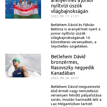
aranyérmes a junior
nyíltvízi úszók
világbajnokságán
2022. 09. 17. 21:57
Betlehem Dávid és Fábián
Bettina is aranyérmet nyert a
junior nyíltvízi úszók
világbajnokságának 10
kilométeres versenyében, a
Seychelles-szigeteken.
Betlehem Dávid
bronzérmes,
Rasovszky negyedik
Kanadában
2022. 08. 28. 20:37
Betlehem Dávid megszerezte
első érmét nagy nemzetközi
versenyen felnőtt pályafutása
során, miután harmadik lett a
Lac-Méganticban tartott