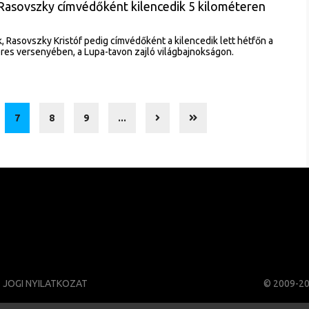
Rasovszky címvédőként kilencedik 5 kilométeren
, Rasovszky Kristóf pedig címvédőként a kilencedik lett hétfőn a
teres versenyében, a Lupa-tavon zajló világbajnokságon.
7
8
9
...
JOGI NYILATKOZAT
© 2009-2