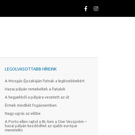
LEGOLVASOTTABB HÍREINK
A Mozgás Éjszakáján futnak a legkisebbekért
Hazai pályán remekeltek a fiatalok
A hegyekből a pályára vezetett az út
Érmek mindkét fogásnemben
Nagy ugrás az elitbe
A Porto ellen rajtol a BL-ben a One Veszprém –
hazai pályán kezdődhet az újabb európai
menetelés