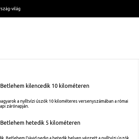
szág-világ
 Betlehem kilencedik 10 kilométeren
agyarok a nyíltvízi úszók 10 kilométeres versenyszámában a római
api zárónapján.
 Betlehem hetedik 5 kilométeren
ik, Betlehem Dávid pedig a hetedik helyen végzett a nyíltvízi úszók