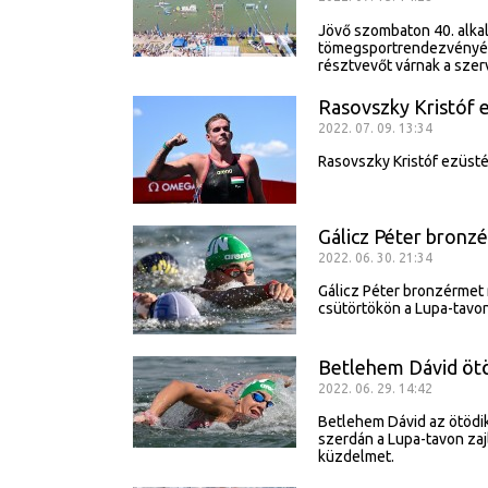
Jövő szombaton 40. alka
tömegsportrendezvényét, 
résztvevőt várnak a szer
Rasovszky Kristóf e
2022. 07. 09. 13:34
Rasovszky Kristóf ezüsté
Gálicz Péter bronz
2022. 06. 30. 21:34
Gálicz Péter bronzérmet 
csütörtökön a Lupa-tavon
Betlehem Dávid ötö
2022. 06. 29. 14:42
Betlehem Dávid az ötödik
szerdán a Lupa-tavon zajl
küzdelmet.