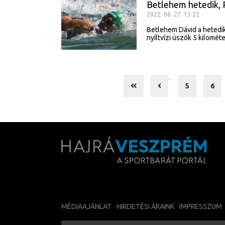
Betlehem hetedik, 
2022. 06. 27. 13:22
Betlehem Dávid a hetedik
nyíltvízi úszók 5 kilomé
...
5
6
MÉDIAAJÁNLAT
HIRDETÉSI ÁRAINK
IMPRESSZUM