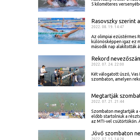
5 kilométeres versenyéb
Rasovszky szerint a
2022. 08. 19. 14:47
Az olimpiai ezüstérmes Ra
különösképpen igaz ez m
második nap alakították á
Rekord nevezőszám 
2022. 07. 24. 22:00
Két válogatott úszó, Vas
szombaton, amelyen reko
Megtartják szombat
2022. 07. 21. 21:44
Szombaton megtartják a 4
előbb startolniuk a rész
az MTI-vel csütörtökön. 
Jövő szombaton neg
2022. 07. 15. 14:28