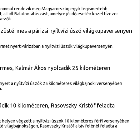
lommal rendezik meg Magyarország egyik legismertebb
a Lidl Balaton-átúszást, amelyre jó idő esetén közel tízezer
vezők.
züstérmes a párizsi nyíltvízi úszó világkupaversenyen
rmet nyert Párizsban a nyíltvízi úszók világkupaversenyén.
érmes, Kalmár Ákos nyolcadik 25 kilométeren
nyert a nyíltvízi úszók 25 kilométeres világbajnoki versenyében
.
dik 10 kilométeren, Rasovszky Kristóf feladta
 helyen végzett a nyíltvízi úszók 10 kilométeres férfi versenyében
ó világbajnokságon, Rasovszky Kristóf a táv felénél feladta a