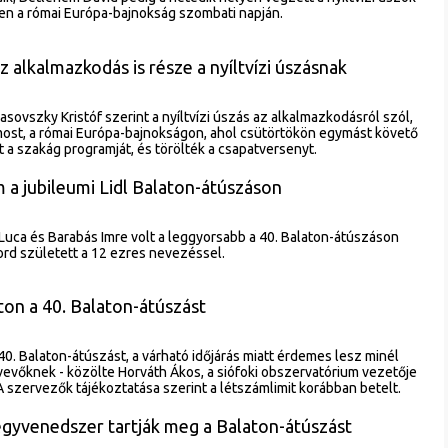
en a római Európa-bajnokság szombati napján.
z alkalmazkodás is része a nyíltvízi úszásnak
sovszky Kristóf szerint a nyíltvízi úszás az alkalmazkodásról szól,
ost, a római Európa-bajnokságon, ahol csütörtökön egymást követő
t a szakág programját, és törölték a csapatversenyt.
a jubileumi Lidl Balaton-átúszáson
 Luca és Barabás Imre volt a leggyorsabb a 40. Balaton-átúszáson
rd született a 12 ezres nevezéssel.
on a 40. Balaton-átúszást
0. Balaton-átúszást, a várható időjárás miatt érdemes lesz minél
tvevőknek - közölte Horváth Ákos, a siófoki obszervatórium vezetője
A szervezők tájékoztatása szerint a létszámlimit korábban betelt.
yvenedszer tartják meg a Balaton-átúszást