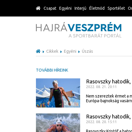
Csapat
Egyéni
Interjú
Életmód
Sportélet
Or
Cikkek
Egyéni
Úszás
TOVÁBBI HÍREINK
Rasovszky hatodik,
2022. 08. 21. 20:11
Nem szereztek érmet a m
Európa-bajnokság vasárn
Rasovszky hatodik,
2022. 08. 20. 15:11
Rasovszky Kristóf a hatod