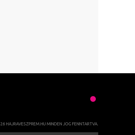
026 HAJRAVESZPREM.HU MINDEN JOG FENNTARTVA.