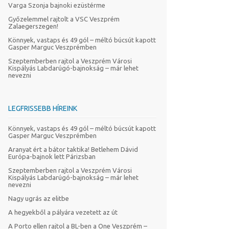
Varga Szonja bajnoki ezüstérme
Győzelemmel rajtolt a VSC Veszprém
Zalaegerszegen!
Könnyek, vastaps és 49 gól – méltó búcsút kapott
Gasper Marguc Veszprémben
Szeptemberben rajtol a Veszprém Városi
Kispályás Labdarúgó-bajnokság – már lehet
nevezni
LEGFRISSEBB HÍREINK
Könnyek, vastaps és 49 gól – méltó búcsút kapott
Gasper Marguc Veszprémben
Aranyat ért a bátor taktika! Betlehem Dávid
Európa-bajnok lett Párizsban
Szeptemberben rajtol a Veszprém Városi
Kispályás Labdarúgó-bajnokság – már lehet
nevezni
Nagy ugrás az elitbe
A hegyekből a pályára vezetett az út
A Porto ellen rajtol a BL-ben a One Veszprém –