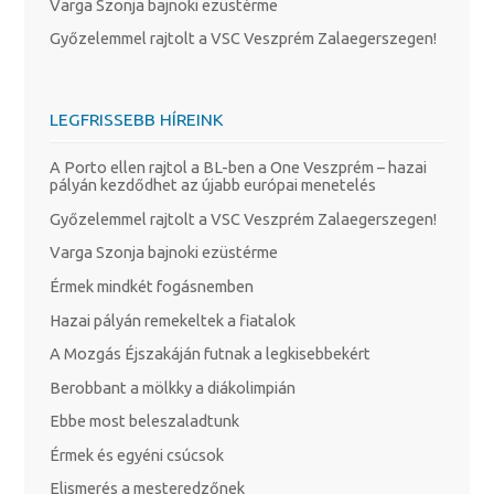
Varga Szonja bajnoki ezüstérme
Győzelemmel rajtolt a VSC Veszprém Zalaegerszegen!
LEGFRISSEBB HÍREINK
A Porto ellen rajtol a BL-ben a One Veszprém – hazai
pályán kezdődhet az újabb európai menetelés
Győzelemmel rajtolt a VSC Veszprém Zalaegerszegen!
Varga Szonja bajnoki ezüstérme
Érmek mindkét fogásnemben
Hazai pályán remekeltek a fiatalok
A Mozgás Éjszakáján futnak a legkisebbekért
Berobbant a mölkky a diákolimpián
Ebbe most beleszaladtunk
Érmek és egyéni csúcsok
Elismerés a mesteredzőnek