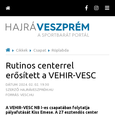
Cikkek
Csapat
Röplabda
Rutinos centerrel
erősített a VEHIR-VESC
DÁTUM: 2024. 02. 02. 19:30
SZERZŐ: HAJRÁVESZPRÉM.HU
FORRÁS: VESC.HU
A VEHIR-VESC NB I-es csapatában folytatja
pályafutását Kiss Emese. A 27 esztendős center