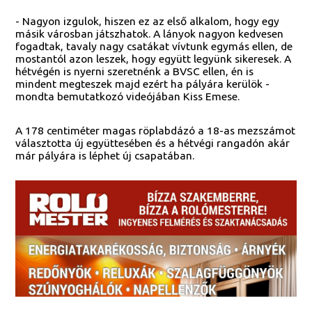
- Nagyon izgulok, hiszen ez az első alkalom, hogy egy
másik városban játszhatok. A lányok nagyon kedvesen
fogadtak, tavaly nagy csatákat vívtunk egymás ellen, de
mostantól azon leszek, hogy együtt legyünk sikeresek. A
hétvégén is nyerni szeretnénk a BVSC ellen, én is
mindent megteszek majd ezért ha pályára kerülök -
mondta bemutatkozó videójában Kiss Emese.
A 178 centiméter magas röplabdázó a 18-as mezszámot
választotta új együttesében és a hétvégi rangadón akár
már pályára is léphet új csapatában.