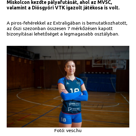
Miskolcon kezdte pályafutását, ahol az MVSC,
valamint a Diósgyőri VTK igazolt játékosa is volt.
A piros-fehérekkel az Extraligában is bemutatkozhatott,
az őszi szezonban összesen 7 mérkőzésen kapott
bizonyításai lehetőséget a legmagasabb osztályban.
Fotó: vesc.hu