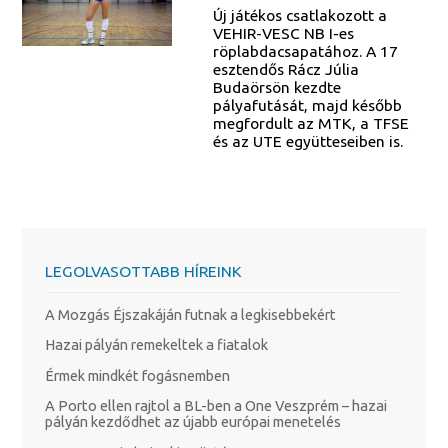
Új játékos csatlakozott a
VEHIR-VESC NB I-es
röplabdacsapatához. A 17
esztendős Rácz Júlia
Budaörsön kezdte
pályafutását, majd később
megfordult az MTK, a TFSE
és az UTE együtteseiben is.
LEGOLVASOTTABB HÍREINK
A Mozgás Éjszakáján futnak a legkisebbekért
Hazai pályán remekeltek a fiatalok
Érmek mindkét fogásnemben
A Porto ellen rajtol a BL-ben a One Veszprém – hazai
pályán kezdődhet az újabb európai menetelés