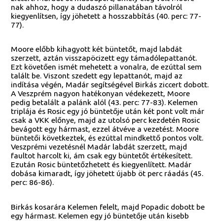
nak ahhoz, hogy a dudaszó pillanatában távolról
kiegyenlítsen, így jöhetett a hosszabbítás (40. perc: 77-
77).
Moore előbb kihagyott két büntetőt, majd labdát
szerzett, aztán visszapöcizett egy támadólepattanót.
Ezt követően ismét mehetett a vonalra, de ezúttal sem
talált be. Viszont szedett egy lepattanót, majd az
indítása végén, Madár segítségével Birkás ziccert dobott.
A Veszprém nagyon hatékonyan védekezett, Moore
pedig betalált a palánk alól (43. perc: 77-83). Kelemen
triplája és Rosic egy jó büntetője után két pont volt már
csak a VKK előnye, majd az utolsó perc kezdetén Rosic
bevágott egy hármast, ezzel átvéve a vezetést. Moore
büntetői következtek, és ezúttal mindkettő pontos volt.
Veszprémi vezetésnél Madár labdát szerzett, majd
faultot harcolt ki, ám csak egy büntetőt értékesített.
Ezután Rosic büntetőzhetett és kiegyenlített. Madár
dobása kimaradt, így jöhetett újabb öt perc ráadás (45.
perc: 86-86).
Birkás kosarára Kelemen felelt, majd Popadic dobott be
egy hármast. Kelemen egy jó büntetője után kisebb