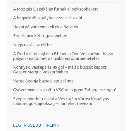
A Mozgás Éjszakáján futnak a legkisebbekért
A hegyekből a pályára vezetett az út
Hazai pályán remekeltek a fiatalok
Érmek mindkét fogásnemben
Nagy ugrás az elitbe
A Porto ellen rajtol a BL-ben a One Veszprém – hazai
pályán kezdődhet az újabb európai menetelés
Könnyek, vastaps és 49 gól – méltó búcsút kapott
Gasper Marguc Veszprémben
Varga Szonja bajnoki ezüstérme
Győzelemmel rajtolt a VSC Veszprém Zalaegerszegen!
Szeptemberben rajtol a Veszprém Városi Kispályás
Labdarúgó-bajnokság – már lehet nevezni
LEGFRISSEBB HÍREINK