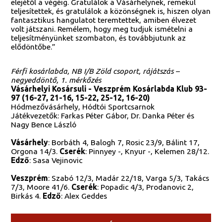
elejétől a végéig. Gratulálok a Vásárhelynek, remekül
teljesítettek, és gratulálok a közönségnek is, hiszen olyan
fantasztikus hangulatot teremtettek, amiben élvezet
volt játszani. Remélem, hogy meg tudjuk ismételni a
teljesítményünket szombaton, és továbbjutunk az
elődöntőbe.”
Férfi kosárlabda, NB I/B Zöld csoport, rájátszás –
negyeddöntő, 1. mérkőzés
Vásárhelyi Kosársuli - Veszprém Kosárlabda Klub 93-
97 (16-27, 21-16, 15-22, 25-12, 16-20)
Hódmezővásárhely, Hódtói Sportcsarnok
Játékvezetők: Farkas Péter Gábor, Dr. Danka Péter és
Nagy Bence László
Vásárhely
: Borbáth 4, Balogh 7, Rosic 23/9, Bálint 17,
Orgona 14/3.
Cserék
: Pinnyey -, Knyur -, Kelemen 28/12.
Edző
: Sasa Vejinovic
Veszprém
: Szabó 12/3, Madár 22/18, Varga 5/3, Takács
7/3, Moore 41/6.
Cserék
: Popadic 4/3, Prodanovic 2,
Birkás 4.
Edző
: Alex Geddes