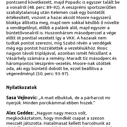
pontcsend következett, majd Popadic is egyszer talált be
a vonalról (48. perc: 89-92). A veszprémi sportszerűtlen
szabálytalanság után Kelemen csak egy büntetőt
értékesített, viszont a hazai akciót Moore nagyszerű
blokkja állította meg, majd nem sokkal később ő növelte
a vendégelőnyt, előbb a palánk alól, majd egyszer a
büntetővonalról is. Huszonhárom másodperccel a vége
előtt öt ponttal vezetett így a VKK. A hazaiak nem
tudtak pontot szerezni, míg Szabó révén a vendégek
még egy pontot hozzátettek a vezetésükhöz. Rosic
nagyon távoli triplájával, azonban ismét felcsillant a
Vásárhely számára a remény. Maradt tíz másodperc és
hárompontos Veszprém-vezetés. Moore-nak ütöttek
oda, aki egy büntető dobott be, ezzel beállítva a
végeredményt (50. perc: 93-97).
Nyilatkozatok
Sasa Vejinovic:
„A mait elbuktuk, de a párharcot mi
nyerjük. Minden porcikámmal ebben hiszek.”
Alex Geddes:
„Nagyon nagy meccs volt,
megkockáztatom, hogy mindkét csapat a szezon
meccsét játszotta. Hatalmasat kellett harcolnunk az