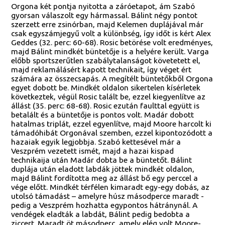
Orgona két pontja nyitotta a záróetapot, ám Szabó
gyorsan válaszolt egy hármassal. Bálint négy pontot
szerzett erre zsinórban, majd Kelemen duplájával már
csak egyszámjegyű volt a különbség, így időt is kért Alex
Geddes (32. perc: 60-68). Rosic betörése volt eredményes,
majd Bálint mindkét büntetője is a helyére került. Varga
előbb sportszerűtlen szabálytalanságot követetett el,
majd reklamálásért kapott technikait, így véget ért
számára az összecsapás. A megítélt büntetőkből Orgona
egyet dobott be. Mindkét oldalon sikertelen kísérletek
következtek, végül Rosic talált be, ezzel kiegyenlítve az
állást (35. perc: 68-68). Rosic ezután faulttal együtt is
betalált és a büntetője is pontos volt. Madár dobott
hatalmas triplát, ezzel egyenlítve, majd Moore harcolt ki
támadóhibát Orgonával szemben, ezzel kipontozódott a
hazaiak egyik legjobbja. Szabó kettesével már a
Veszprém vezetett ismét, majd a hazai kispad
technikaija után Madár dobta be a büntetőt. Bálint
duplája után eladott labdák jöttek mindkét oldalon,
majd Bálint fordította meg az állást bő egy perccel a
vége előtt. Mindkét térfélen kimaradt egy-egy dobás, az
utolsó támadást – amelyre húsz másodperce maradt -
pedig a Veszprém hozhatta egypontos hátránynál. A
vendégek eladták a labdát, Bálint pedig bedobta a
ziccert. Maradt öt másodperc, amely elég volt Moore-