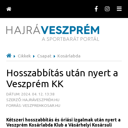
Cikkek
Csapat
Kosárlabda
Hosszabbítás után nyert a
Veszprém KK
DÁTUM: 2024. 04. 12. 13:38
SZERZŐ: HAJRÁVESZPRÉM.HU
FORRÁS: VESZPREMKOSAR.HU
Kétszeri hosszabbítás és óriási izgalmak után nyert a
Veszprém Kosárlabda Klub a Vásárhelyi Kosársuli