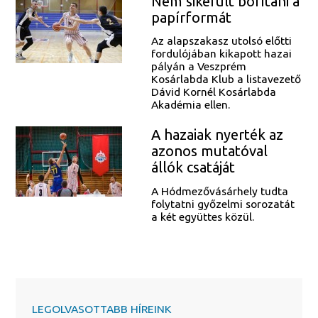
Nem sikerült borítani a
papírformát
Az alapszakasz utolsó előtti
fordulójában kikapott hazai
pályán a Veszprém
Kosárlabda Klub a listavezető
Dávid Kornél Kosárlabda
Akadémia ellen.
A hazaiak nyerték az
azonos mutatóval
állók csatáját
A Hódmezővásárhely tudta
folytatni győzelmi sorozatát
a két együttes közül.
LEGOLVASOTTABB HÍREINK