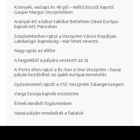
Könnyek, vastaps és 49 gól – méltó búcsút kapott
Gasper Marguc Veszprémben
Aranyat ért a bátor taktika! Betlehem Dávid Európa-
bajnok lett Párizsban
Szeptemberben rajtol a Veszprém Városi Kispályás
Labdarúgó-bajnokság – már lehet nevezni
Nagy ugrás az elitbe
A hegyekből a pályára vezetett az út
A Porto ellen rajtol a BL-ben a One Veszprém – hazai
pályán kezdődhet az újabb európai menetelés
Győzelemmel rajtolt a VSC Veszprém Zalaegerszegen!
Varga Szonja bajnoki ezüstérme
Érmek mindkét fogásnemben
Hazai pályán remekeltek a fiatalok