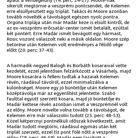
apadt a vendégelőny (14. perc: 24-27). Moore-nak
sikerült megtörnie a veszprémi pontcsendet, de Kelemen
erre elsüllyesztett egy triplát. Takács és Moore azonban
tovább növelték a távolságot egészen nyolc pontra.
Orgona triplája után már Madár keze is elsült kintről, de
az ex-veszprémi erőcsatár-center ismét betalált, ezúttal
két pontért. Erre Madár ismét bevágott egy hármast,
Rosic viszont válaszolt neki a másik oldalon. Moore szép
betörése után Kelemen volt eredményes a félidő vége
előtt (20. perc: 37-43).
A harmadik negyed Balogh és Borbáth kosaraival vette
kezdetét, ezzel jelentősen felzárkózott a Vásárhely, majd
Moore kosarára is felleni tudtak a hazaiak Kelemen
révén, ráadásul távolról, ezzel minimalizálva a
különbséget. Moore egy jó büntetője után Kelemen
középtávolija már az egyenlítést jelentette. Szabó
faulttal együtt szerzett kosara, majd jó büntetője és
Madár kettese révén azonban ismét a Veszprémnél volt
az előny. Moore növelte volna tovább a távolságot, de
Kelemen erre már válaszolni tudott (25. perc: 48-53).
Közel kétpercnyi pontnélküli időszak következett, amit
Madár tudott megtörni, ráadásul egymás után két
triplát szerzett, ezzel tíz pont fölé nőtt a veszprémi
előny (28. perc: 48-59). Madár nem lassított a