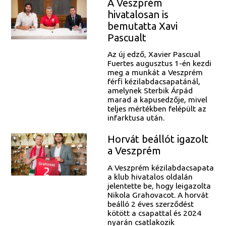
A Veszprém
hivatalosan is
bemutatta Xavi
Pascualt
Az új edző, Xavier Pascual
Fuertes augusztus 1-én kezdi
meg a munkát a Veszprém
férfi kézilabdacsapatánál,
amelynek Sterbik Árpád
marad a kapusedzője, mivel
teljes mértékben felépült az
infarktusa után.
Horvát beállót igazolt
a Veszprém
A Veszprém kézilabdacsapata
a klub hivatalos oldalán
jelentette be, hogy leigazolta
Nikola Grahovacot. A horvát
beálló 2 éves szerződést
kötött a csapattal és 2024
nyarán csatlakozik