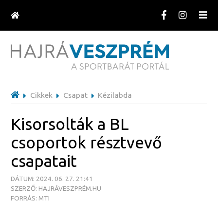
Cikkek
Csapat
Kézilabda
Kisorsolták a BL
csoportok résztvevő
csapatait
DÁTUM: 2024. 06. 27. 21:41
SZERZŐ: HAJRÁVESZPRÉM.HU
FORRÁS: MTI