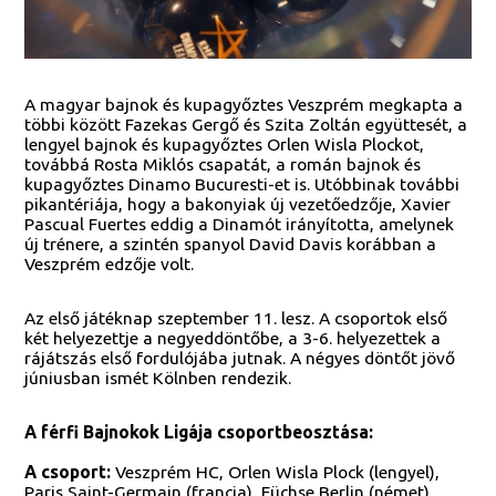
A magyar bajnok és kupagyőztes Veszprém megkapta a
többi között Fazekas Gergő és Szita Zoltán együttesét, a
lengyel bajnok és kupagyőztes Orlen Wisla Plockot,
továbbá Rosta Miklós csapatát, a román bajnok és
kupagyőztes Dinamo Bucuresti-et is. Utóbbinak további
pikantériája, hogy a bakonyiak új vezetőedzője, Xavier
Pascual Fuertes eddig a Dinamót irányította, amelynek
új trénere, a szintén spanyol David Davis korábban a
Veszprém edzője volt.
Az első játéknap szeptember 11. lesz. A csoportok első
két helyezettje a negyeddöntőbe, a 3-6. helyezettek a
rájátszás első fordulójába jutnak. A négyes döntőt jövő
júniusban ismét Kölnben rendezik.
A férfi Bajnokok Ligája csoportbeosztása:
A csoport:
Veszprém HC, Orlen Wisla Plock (lengyel),
Paris Saint-Germain (francia), Füchse Berlin (német),