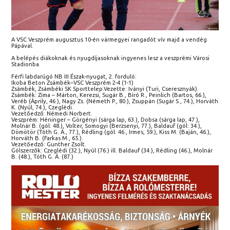
A VSC Veszprém augusztus 10-én vármegyei rangadót vív majd a vendég
Pápával.
A belépés diákoknak és nyugdíjasoknak ingyenes lesz a veszprémi Városi
Stadionba.
Férfi labdarúgó NB III Észak-nyugat, 2. forduló:
Ikoba Beton Zsámbék–VSC Veszprém 2-4 (1-1)
Zsámbék, Zsámbéki SK Sporttelep.Vezette: Iványi (Turi, Cseresznyák).
Zsámbék: Zima – Márton, Kerezsi, Sugár B., Bíró R., Peinlich (Bartos, 66.),
Veréb (Áprily, 46.), Nagy Zs. (Németh P., 80.), Zsuppán (Sugár S., 74.), Horváth
K. (Nyúl, 74.), Czeglédi.
Vezetőedző: Némedi Norbert.
Veszprém: Héninger – Görgényi (sárga lap, 63.), Dobsa (sárga lap, 47.),
Molnár B. (gól: 48.), Volter, Somogyi (Berzsenyi, 77.), Baldauf (gól: 34.),
Dömötör (Tóth G. Á., 77.), Rédling (gól: 46., Irmes, 59.), Kiss M. (Baján, 46.),
Horváth B. (Farkas M., 65.).
Vezetőedző: Gunther Zsolt.
Gólszerzők: Czeglédi (32.), Nyúl (76.) ill. Baldauf (34.), Rédling (46.), Molnár
B. (48.), Tóth G. Á. (87.)