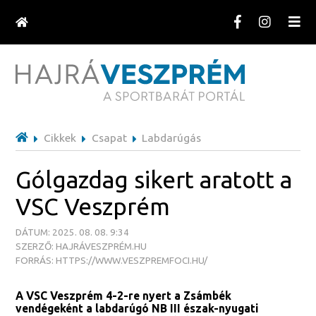
Cikkek
Csapat
Labdarúgás
Gólgazdag sikert aratott a
VSC Veszprém
DÁTUM: 2025. 08. 08. 9:34
SZERZŐ: HAJRÁVESZPRÉM.HU
FORRÁS: HTTPS://WWW.VESZPREMFOCI.HU/
A VSC Veszprém 4-2-re nyert a Zsámbék
vendégeként a labdarúgó NB III észak-nyugati