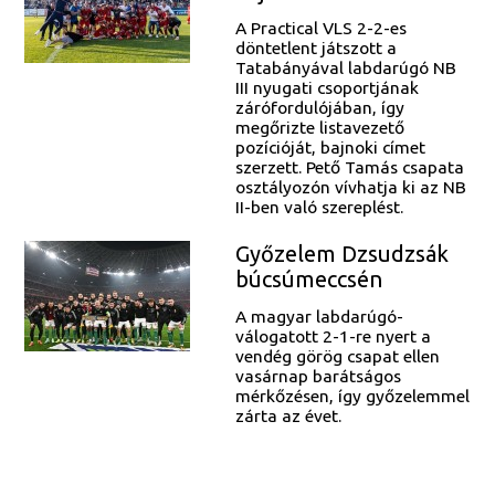
A Practical VLS 2-2-es
döntetlent játszott a
Tatabányával labdarúgó NB
III nyugati csoportjának
zárófordulójában, így
megőrizte listavezető
pozícióját, bajnoki címet
szerzett. Pető Tamás csapata
osztályozón vívhatja ki az NB
II-ben való szereplést.
Győzelem Dzsudzsák
búcsúmeccsén
A magyar labdarúgó-
válogatott 2-1-re nyert a
vendég görög csapat ellen
vasárnap barátságos
mérkőzésen, így győzelemmel
zárta az évet.