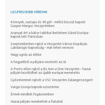
LEGFRISSEBB HÍREINK
Könnyek, vastaps és 49 gól – méltó búcsút kapott
Gasper Marguc Veszprémben
Aranyat ért a bátor taktika! Betlehem Dávid Európa-
bajnok lett Párizsban
Szeptemberben rajtol a Veszprém Városi Kispályás
Labdarúgó-bajnokság – már lehet nevezni
Nagy ugrás az elitbe
A hegyekből a pályára vezetett az út
A Porto ellen rajtol a BL-ben a One Veszprém – hazai
pályán kezdődhet az újabb európai menetelés
Győzelemmel rajtolt a VSC Veszprém Zalaegerszegen!
Varga Szonja bajnoki ezüstérme
Érmek mindkét fogásnemben
Hazai pályán remekeltek a fiatalok