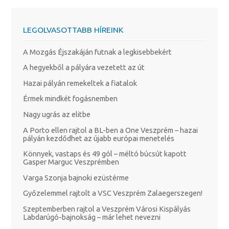
LEGOLVASOTTABB HÍREINK
A Mozgás Éjszakáján futnak a legkisebbekért
A hegyekből a pályára vezetett az út
Hazai pályán remekeltek a fiatalok
Érmek mindkét fogásnemben
Nagy ugrás az elitbe
A Porto ellen rajtol a BL-ben a One Veszprém – hazai
pályán kezdődhet az újabb európai menetelés
Könnyek, vastaps és 49 gól – méltó búcsút kapott
Gasper Marguc Veszprémben
Varga Szonja bajnoki ezüstérme
Győzelemmel rajtolt a VSC Veszprém Zalaegerszegen!
Szeptemberben rajtol a Veszprém Városi Kispályás
Labdarúgó-bajnokság – már lehet nevezni