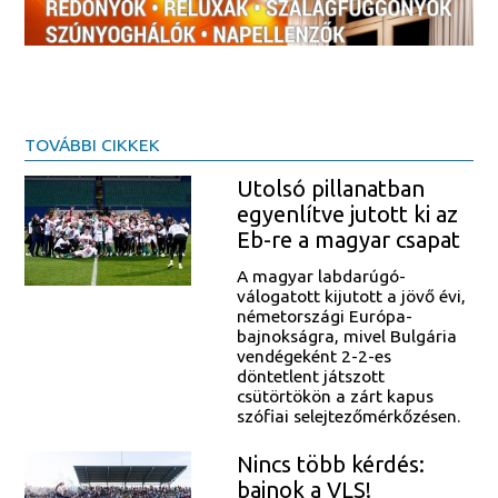
TOVÁBBI CIKKEK
Utolsó pillanatban
egyenlítve jutott ki az
Eb-re a magyar csapat
A magyar labdarúgó-
válogatott kijutott a jövő évi,
németországi Európa-
bajnokságra, mivel Bulgária
vendégeként 2-2-es
döntetlent játszott
csütörtökön a zárt kapus
szófiai selejtezőmérkőzésen.
Nincs több kérdés:
bajnok a VLS!