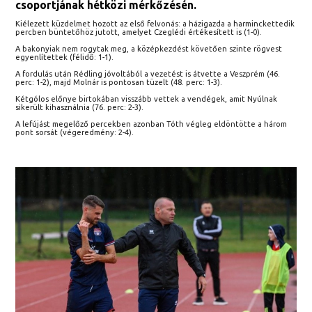
csoportjának hétközi mérkőzésén.
Kiélezett küzdelmet hozott az első felvonás: a házigazda a harminckettedik
percben büntetőhöz jutott, amelyet Czeglédi értékesített is (1-0).
A bakonyiak nem rogytak meg, a középkezdést követően szinte rögvest
egyenlítettek (félidő: 1-1).
A fordulás után Rédling jóvoltából a vezetést is átvette a Veszprém (46.
perc: 1-2), majd Molnár is pontosan tüzelt (48. perc: 1-3).
Kétgólos előnye birtokában visszább vettek a vendégek, amit Nyúlnak
sikerült kihasználnia (76. perc: 2-3).
A lefújást megelőző percekben azonban Tóth végleg eldöntötte a három
pont sorsát (végeredmény: 2-4).