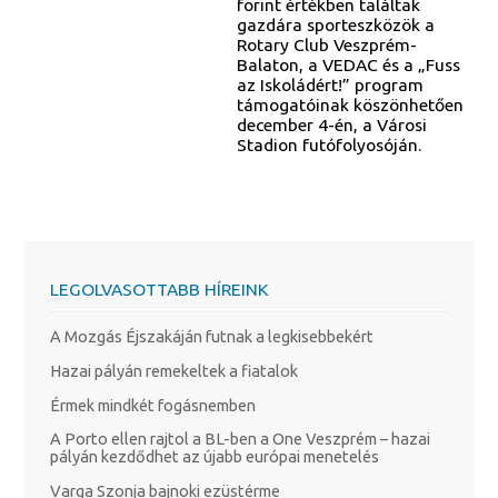
forint értékben találtak
gazdára sporteszközök a
Rotary Club Veszprém-
Balaton, a VEDAC és a „Fuss
az Iskoládért!” program
támogatóinak köszönhetően
december 4-én, a Városi
Stadion futófolyosóján.
LEGOLVASOTTABB HÍREINK
A Mozgás Éjszakáján futnak a legkisebbekért
Hazai pályán remekeltek a fiatalok
Érmek mindkét fogásnemben
A Porto ellen rajtol a BL-ben a One Veszprém – hazai
pályán kezdődhet az újabb európai menetelés
Varga Szonja bajnoki ezüstérme