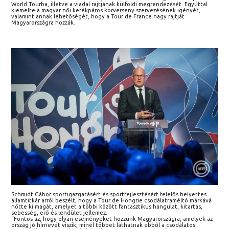
World Tourba, illetve a viadal rajtjának külföldi megrendezését. Egyúttal
kiemelte a magyar női kerékpáros körverseny szervezésének igényét,
valamint annak lehetőségét, hogy a Tour de France nagy rajtját
Magyarországra hozzák.
Schmidt Gábor sportigazgatásért és sportfejlesztésért felelős helyettes
államtitkár arról beszélt, hogy a Tour de Hongrie csodálatraméltó márkává
nőtte ki magát, amelyet a többi között fantasztikus hangulat, kitartás,
sebesség, erő és lendület jellemez.
"Fontos az, hogy olyan eseményeket hozzunk Magyarországra, amelyek az
ország jó hírnevét viszik, minél többet láthatnak ebből a csodálatos