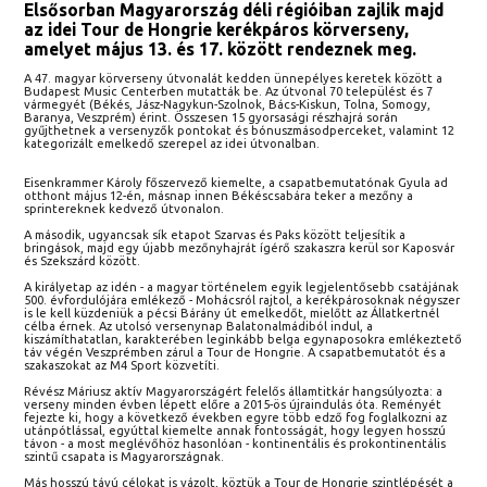
Elsősorban Magyarország déli régióiban zajlik majd
az idei Tour de Hongrie kerékpáros körverseny,
amelyet május 13. és 17. között rendeznek meg.
A 47. magyar körverseny útvonalát kedden ünnepélyes keretek között a
Budapest Music Centerben mutatták be. Az útvonal 70 települést és 7
vármegyét (Békés, Jász-Nagykun-Szolnok, Bács-Kiskun, Tolna, Somogy,
Baranya, Veszprém) érint. Összesen 15 gyorsasági részhajrá során
gyűjthetnek a versenyzők pontokat és bónuszmásodperceket, valamint 12
kategorizált emelkedő szerepel az idei útvonalban.
Eisenkrammer Károly főszervező kiemelte, a csapatbemutatónak Gyula ad
otthont május 12-én, másnap innen Békéscsabára teker a mezőny a
sprintereknek kedvező útvonalon.
A második, ugyancsak sík etapot Szarvas és Paks között teljesítik a
bringások, majd egy újabb mezőnyhajrát ígérő szakaszra kerül sor Kaposvár
és Szekszárd között.
A királyetap az idén - a magyar történelem egyik legjelentősebb csatájának
500. évfordulójára emlékező - Mohácsról rajtol, a kerékpárosoknak négyszer
is le kell küzdeniük a pécsi Bárány út emelkedőt, mielőtt az Állatkertnél
célba érnek. Az utolsó versenynap Balatonalmádiból indul, a
kiszámíthatatlan, karakterében leginkább belga egynaposokra emlékeztető
táv végén Veszprémben zárul a Tour de Hongrie. A csapatbemutatót és a
szakaszokat az M4 Sport közvetíti.
Révész Máriusz aktív Magyarországért felelős államtitkár hangsúlyozta: a
verseny minden évben lépett előre a 2015-ös újraindulás óta. Reményét
fejezte ki, hogy a következő években egyre több edző fog foglalkozni az
utánpótlással, egyúttal kiemelte annak fontosságát, hogy legyen hosszú
távon - a most meglévőhöz hasonlóan - kontinentális és prokontinentális
szintű csapata is Magyarországnak.
Más hosszú távú célokat is vázolt, köztük a Tour de Hongrie szintlépését a