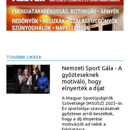
TOVÁBBI CIKKEK
Nemzeti Sport Gála - A
győzteseknek
motiváló, hogy
elnyerték a díjat
A Magyar Sportújságírók
Szövetsége (MSÚSZ) 2025-ös
Év sportolója-szavazásának
győztesei arról beszéltek,
hogy a díj elnyerése
motivációt ad nekik a
folytatásra.