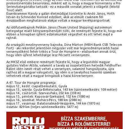
prokontinentális besorolású, miként azt is, hogy a magyar körverseny a Pro
Series-kategóriába tartozik - ez a második vonalat jelenti a világelit (World
Tour) alatt.
Eisenkrammer Károly a gálán életműdíjjal tüntette ki Andó János, Hirth
István és Schneider Konrád edzőket, akik az elmúlt csaknem fél
évszázadban meghatározó alakjai voltak a magyar kerékpársportnak.
Az időfutambajnok Pelikán János (Team United Shipping) autoimmun
betegsége miatt kényszerpihenőjét tölti, de reményét fejezte ki, hogy már
ebben a hónapban újfent edzésmunkát végezhet és ott lehet majd a
rajtnál.
Az országúti mezőnyverseny bajnoka, Dina Márton (MBH Bank CSB Telecom
Fort) - aki rekordot jelentően négyszer volt már legeredményesebb hazai
versenyzőként fehér trikós a Tour de Hongrie-n - elsősorban annak örül,
hogy idén újfent lehetősége lesz Pécsett versenyezni.
Az MKSZ első embere reményét fejezte ki, hogy a legutóbbi magyar
győztes Valter Attila, valamint a tavaly az összetettben hetedik Feldhoffer
Bálint idén ismét részt vehet a versenyen, valamint hangsúlyozta, újra
rajthoz áll a magyar válogatott, így idén is a tavalyihoz hasonló számban
vehetnek részt a magyar bringások a hazai körversenyen.
A 47. Tour de Hongrie programja:
május 12., kedd: csapatbemutató, Gyula
május 13., szerda: Gyula-Békéscsaba, 143 km (szintemelkedés: 109 méter)
május 14., csütörtök: Szarvas-Paks, 202 km (338 m)
május 15., péntek: Kaposvár-Szekszárd, 152 km (1080 m)
május 16., szombat: Mohács-Pécs, 188 km (2080 m)
május 17., vasárnap: Balatonalmádi-Veszprém, 144 km (1870 m)
össztáv: 829 km (teljes szintemelkedés: 5477 m)