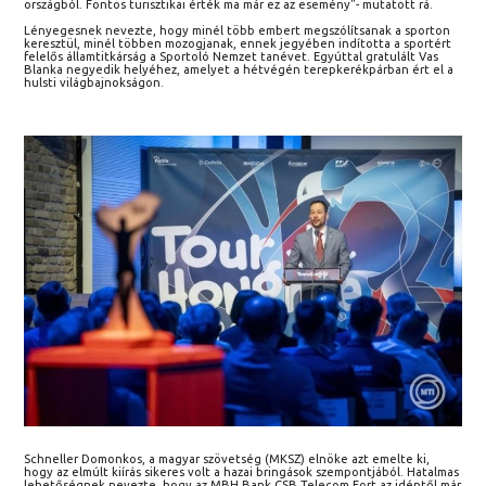
országból. Fontos turisztikai érték ma már ez az esemény"- mutatott rá.
Lényegesnek nevezte, hogy minél több embert megszólítsanak a sporton
keresztül, minél többen mozogjanak, ennek jegyében indította a sportért
felelős államtitkárság a Sportoló Nemzet tanévet. Egyúttal gratulált Vas
Blanka negyedik helyéhez, amelyet a hétvégén terepkerékpárban ért el a
hulsti világbajnokságon.
Schneller Domonkos, a magyar szövetség (MKSZ) elnöke azt emelte ki,
hogy az elmúlt kiírás sikeres volt a hazai bringások szempontjából. Hatalmas
lehetőségnek nevezte, hogy az MBH Bank CSB Telecom Fort az idéntől már