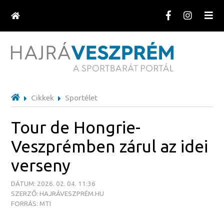
Cikkek
Sportélet
Tour de Hongrie-
Veszprémben zárul az idei
verseny
DÁTUM: 2026. 02. 04. 11:36
SZERZŐ: HAJRÁVESZPRÉM.HU
FORRÁS: MTI