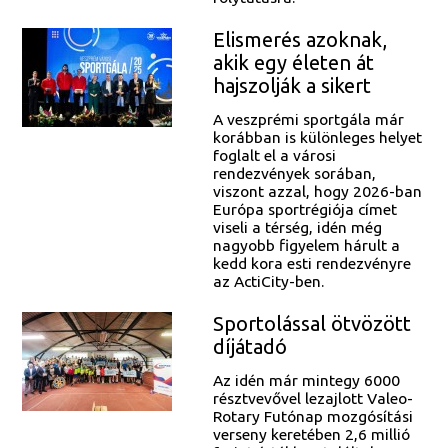
Elismerés azoknak,
akik egy életen át
hajszolják a sikert
A veszprémi sportgála már
korábban is különleges helyet
foglalt el a városi
rendezvények sorában,
viszont azzal, hogy 2026-ban
Európa sportrégiója címet
viseli a térség, idén még
nagyobb figyelem hárult a
kedd kora esti rendezvényre
az ActiCity-ben.
Sportolással ötvözött
díjátadó
Az idén már mintegy 6000
résztvevővel lezajlott Valeo-
Rotary Futónap mozgósítási
verseny keretében 2,6 millió