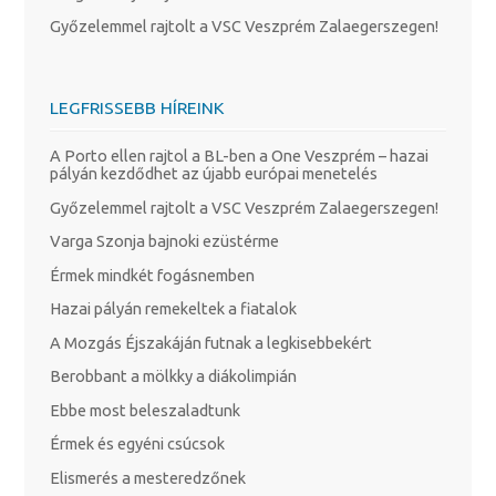
Győzelemmel rajtolt a VSC Veszprém Zalaegerszegen!
LEGFRISSEBB HÍREINK
A Porto ellen rajtol a BL-ben a One Veszprém – hazai
pályán kezdődhet az újabb európai menetelés
Győzelemmel rajtolt a VSC Veszprém Zalaegerszegen!
Varga Szonja bajnoki ezüstérme
Érmek mindkét fogásnemben
Hazai pályán remekeltek a fiatalok
A Mozgás Éjszakáján futnak a legkisebbekért
Berobbant a mölkky a diákolimpián
Ebbe most beleszaladtunk
Érmek és egyéni csúcsok
Elismerés a mesteredzőnek