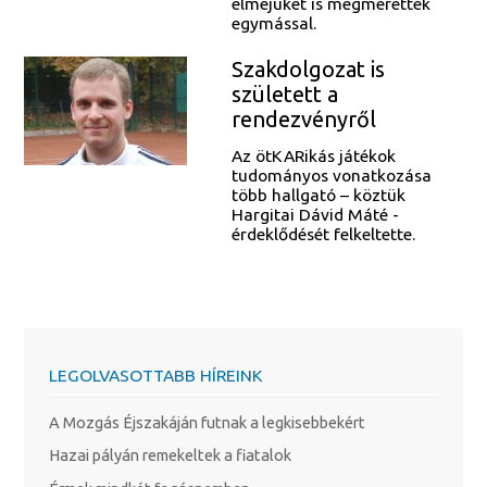
elméjüket is megmérették
egymással.
Szakdolgozat is
született a
rendezvényről
Az ötKARikás játékok
tudományos vonatkozása
több hallgató – köztük
Hargitai Dávid Máté -
érdeklődését felkeltette.
LEGOLVASOTTABB HÍREINK
A Mozgás Éjszakáján futnak a legkisebbekért
Hazai pályán remekeltek a fiatalok