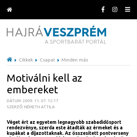
Cikkek
Csapat
Minden más
Motiválni kell az
embereket
DÁTUM: 2009. 11. 07. 12:17
SZERZŐ: NÉMETH ATTILA
Véget ért az egyetem legnagyobb szabadidősport
rendezvénye, szerda este átadták az érmeket és a
kupákat a díjazottaknak. Az összesített pontverseny