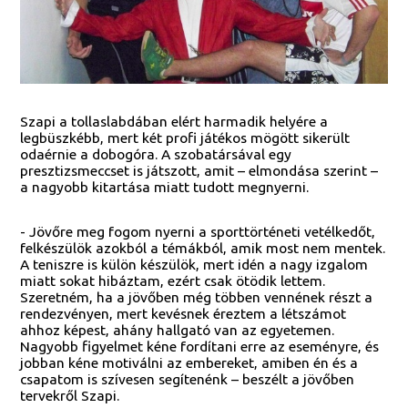
Szapi a tollaslabdában elért harmadik helyére a
legbüszkébb, mert két profi játékos mögött sikerült
odaérnie a dobogóra. A szobatársával egy
presztizsmeccset is játszott, amit – elmondása szerint –
a nagyobb kitartása miatt tudott megnyerni.
- Jövőre meg fogom nyerni a sporttörténeti vetélkedőt,
felkészülök azokból a témákból, amik most nem mentek.
A teniszre is külön készülök, mert idén a nagy izgalom
miatt sokat hibáztam, ezért csak ötödik lettem.
Szeretném, ha a jövőben még többen vennének részt a
rendezvényen, mert kevésnek éreztem a létszámot
ahhoz képest, ahány hallgató van az egyetemen.
Nagyobb figyelmet kéne fordítani erre az eseményre, és
jobban kéne motiválni az embereket, amiben én és a
csapatom is szívesen segítenénk – beszélt a jövőben
tervekről Szapi.