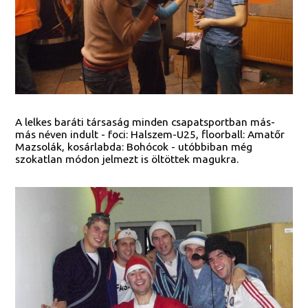
A lelkes baráti társaság minden csapatsportban más-
más néven indult - foci: Halszem-U25, floorball: Amatőr
Mazsolák, kosárlabda: Bohócok - utóbbiban még
szokatlan módon jelmezt is öltöttek magukra.