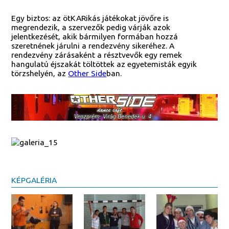
Egy biztos: az ötKARikás játékokat jövőre is
megrendezik, a szervezők pedig várják azok
jelentkezését, akik bármilyen formában hozzá
szeretnének járulni a rendezvény sikeréhez. A
rendezvény zárásaként a résztvevők egy remek
hangulatú éjszakát töltöttek az egyetemisták egyik
törzshelyén, az
Other Side
ban.
KÉPGALÉRIA