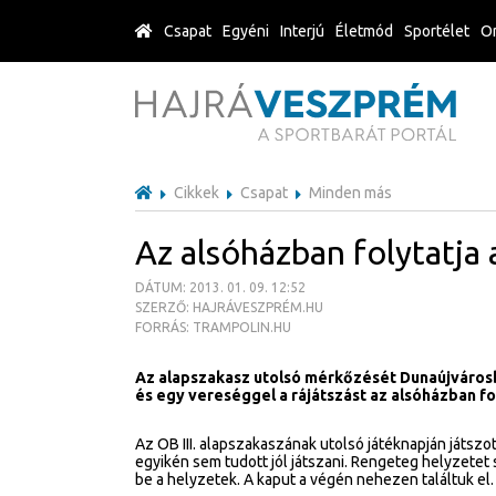
Csapat
Egyéni
Interjú
Életmód
Sportélet
Or
Cikkek
Csapat
Minden más
Az alsóházban folytatja 
DÁTUM: 2013. 01. 09. 12:52
SZERZŐ: HAJRÁVESZPRÉM.HU
FORRÁS: TRAMPOLIN.HU
Az alapszakasz utolsó mérkőzését Dunaújvárosb
és egy vereséggel a rájátszást az alsóházban fol
Az OB III. alapszakaszának utolsó játéknapján játsz
egyikén sem tudott jól játszani. Rengeteg helyzetet s
be a helyzetek. A kaput a végén nehezen találtuk el.