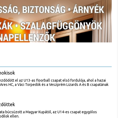
hokisok
ődött el az U13-as floorball csapat első fordulója, ahol a hazai
Ares HC, a Váci Torpedók és a Veszprém Lizards A és B csapatának
zdöttek
pata búcsúzott a Magyar Kupától, az U14-es csapat egygólos
dilok ellen.