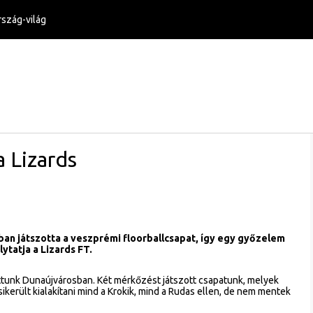
szág-világ
a Lizards
an játszotta a veszprémi floorballcsapat, így egy győzelem
ytatja a Lizards FT.
ottunk Dunaújvárosban. Két mérkőzést játszott csapatunk, melyek
ikerült kialakítani mind a Krokik, mind a Rudas ellen, de nem mentek