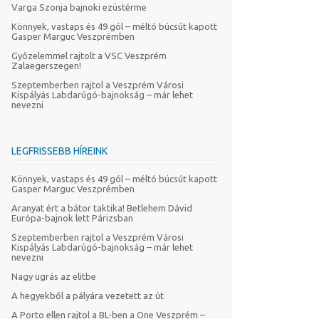
Varga Szonja bajnoki ezüstérme
Könnyek, vastaps és 49 gól – méltó búcsút kapott
Gasper Marguc Veszprémben
Győzelemmel rajtolt a VSC Veszprém
Zalaegerszegen!
Szeptemberben rajtol a Veszprém Városi
Kispályás Labdarúgó-bajnokság – már lehet
nevezni
LEGFRISSEBB HÍREINK
Könnyek, vastaps és 49 gól – méltó búcsút kapott
Gasper Marguc Veszprémben
Aranyat ért a bátor taktika! Betlehem Dávid
Európa-bajnok lett Párizsban
Szeptemberben rajtol a Veszprém Városi
Kispályás Labdarúgó-bajnokság – már lehet
nevezni
Nagy ugrás az elitbe
A hegyekből a pályára vezetett az út
A Porto ellen rajtol a BL-ben a One Veszprém –