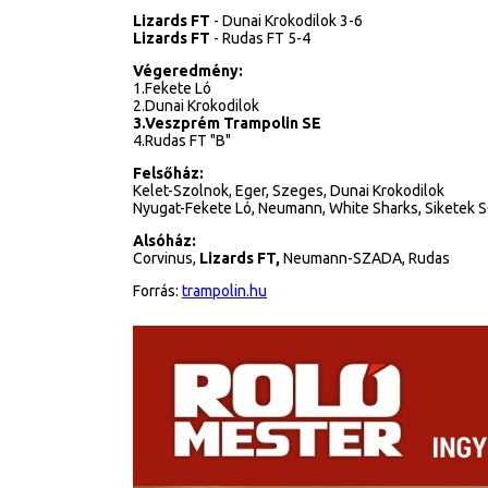
Lizards FT
- Dunai Krokodilok 3-6
Lizards FT
- Rudas FT 5-4
Végeredmény:
1.Fekete Ló
2.Dunai Krokodilok
3.Veszprém Trampolin SE
4.Rudas FT "B"
Felsőház:
Kelet-Szolnok, Eger, Szeges, Dunai Krokodilok
Nyugat-Fekete Ló, Neumann, White Sharks, Siketek 
Alsóház:
Corvinus,
Lizards FT,
Neumann-SZADA, Rudas
Forrás:
trampolin.hu