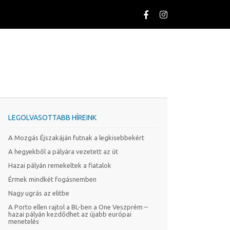
LEGOLVASOTTABB HÍREINK
A Mozgás Éjszakáján futnak a legkisebbekért
A hegyekből a pályára vezetett az út
Hazai pályán remekeltek a fiatalok
Érmek mindkét fogásnemben
Nagy ugrás az elitbe
A Porto ellen rajtol a BL-ben a One Veszprém –
hazai pályán kezdődhet az újabb európai
menetelés