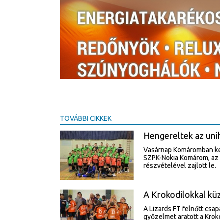
TOVÁBBI CIKKEK
Hengereltek az uni
Vasárnap Komáromban kezd
SZPK-Nokia Komárom, az 
részvételével zajlott le.
A Krokodilokkal kü
A Lizards FT felnőtt csa
győzelmet aratott a Kroko