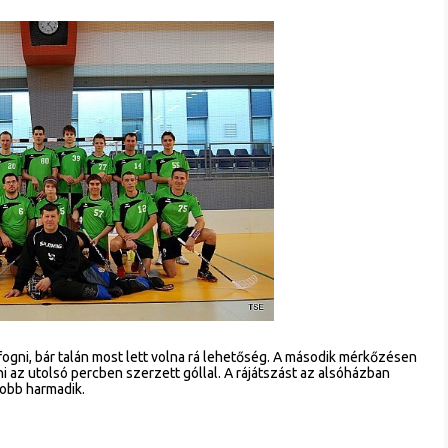
ogni, bár talán most lett volna rá lehetőség. A második mérkőzésen
 az utolsó percben szerzett góllal. A rájátszást az alsóházban
gjobb harmadik.