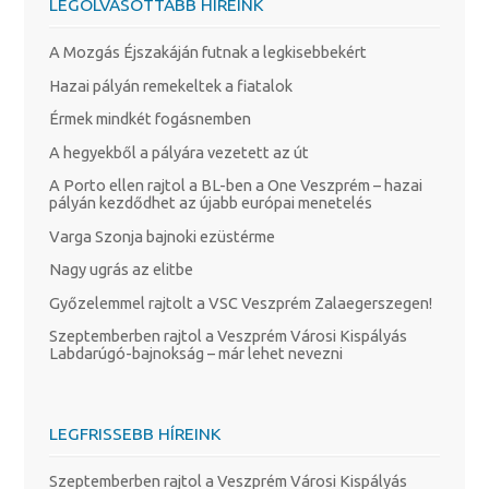
LEGOLVASOTTABB HÍREINK
A Mozgás Éjszakáján futnak a legkisebbekért
Hazai pályán remekeltek a fiatalok
Érmek mindkét fogásnemben
A hegyekből a pályára vezetett az út
A Porto ellen rajtol a BL-ben a One Veszprém – hazai
pályán kezdődhet az újabb európai menetelés
Varga Szonja bajnoki ezüstérme
Nagy ugrás az elitbe
Győzelemmel rajtolt a VSC Veszprém Zalaegerszegen!
Szeptemberben rajtol a Veszprém Városi Kispályás
Labdarúgó-bajnokság – már lehet nevezni
LEGFRISSEBB HÍREINK
Szeptemberben rajtol a Veszprém Városi Kispályás