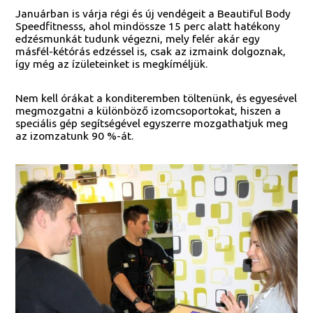
Januárban is várja régi és új vendégeit a Beautiful Body
Speedfitnesss, ahol mindössze 15 perc alatt hatékony
edzésmunkát tudunk végezni, mely felér akár egy
másfél-kétórás edzéssel is, csak az izmaink dolgoznak,
így még az ízületeinket is megkíméljük.
Nem kell órákat a konditeremben töltenünk, és egyesével
megmozgatni a különböző izomcsoportokat, hiszen a
speciális gép segítségével egyszerre mozgathatjuk meg
az izomzatunk 90 %-át.