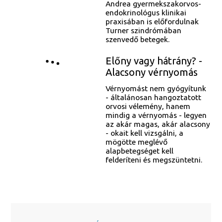
Andrea gyermekszakorvos-
endokrinológus klinikai
praxisában is előfordulnak
Turner szindrómában
szenvedő betegek.
Előny vagy hátrány? -
Alacsony vérnyomás
Vérnyomást nem gyógyítunk
- általánosan hangoztatott
orvosi vélemény, hanem
mindig a vérnyomás - legyen
az akár magas, akár alacsony
- okait kell vizsgálni, a
mögötte meglévő
alapbetegséget kell
felderíteni és megszüntetni.