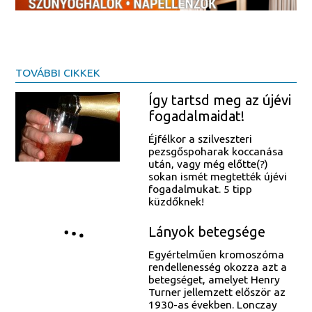
TOVÁBBI CIKKEK
Így tartsd meg az újévi
fogadalmaidat!
Éjfélkor a szilveszteri
pezsgőspoharak koccanása
után, vagy még előtte(?)
sokan ismét megtették újévi
fogadalmukat. 5 tipp
küzdőknek!
Lányok betegsége
Egyértelműen kromoszóma
rendellenesség okozza azt a
betegséget, amelyet Henry
Turner jellemzett először az
1930-as években. Lonczay