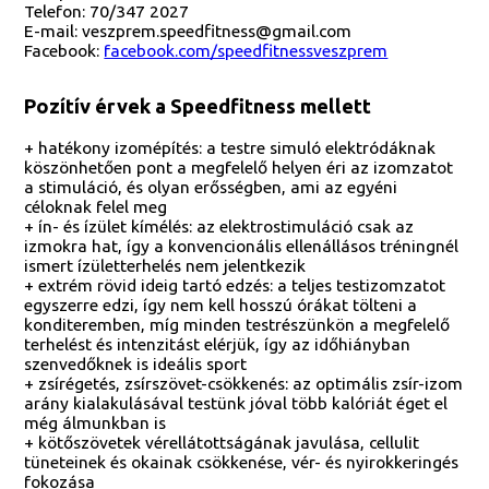
Telefon: 70/347 2027
E-mail: veszprem.speedfitness@gmail.com
Facebook:
facebook.com/speedfitnessveszprem
Pozítív érvek a Speedfitness mellett
+ hatékony izomépítés: a testre simuló elektródáknak
köszönhetően pont a megfelelő helyen éri az izomzatot
a stimuláció, és olyan erősségben, ami az egyéni
céloknak felel meg
+ ín- és ízület kímélés: az elektrostimuláció csak az
izmokra hat, így a konvencionális ellenállásos tréningnél
ismert ízületterhelés nem jelentkezik
+ extrém rövid ideig tartó edzés: a teljes testizomzatot
egyszerre edzi, így nem kell hosszú órákat tölteni a
konditeremben, míg minden testrészünkön a megfelelő
terhelést és intenzitást elérjük, így az időhiányban
szenvedőknek is ideális sport
+ zsírégetés, zsírszövet-csökkenés: az optimális zsír-izom
arány kialakulásával testünk jóval több kalóriát éget el
még álmunkban is
+ kötőszövetek vérellátottságának javulása, cellulit
tüneteinek és okainak csökkenése, vér- és nyirokkeringés
fokozása