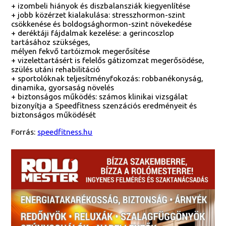
+ izombeli hiányok és diszbalansziák kiegyenlítése
+ jobb közérzet kialakulása: stresszhormon-szint
csökkenése és boldogsághormon-szint növekedése
+ deréktáji fájdalmak kezelése: a gerincoszlop
tartásához szükséges,
mélyen fekvő tartóizmok megerősítése
+ vizelettartásért is felelős gátizomzat megerősödése,
szülés utáni rehabilitáció
+ sportolóknak teljesítményfokozás: robbanékonyság,
dinamika, gyorsaság növelés
+ biztonságos működés: számos klinikai vizsgálat
bizonyítja a Speedfitness szenzációs eredményeit és
biztonságos működését
Forrás:
speedfitness.hu