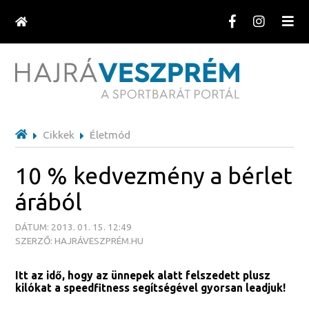
Cikkek
Életmód
10 % kedvezmény a bérlet
árából
DÁTUM: 2013. 01. 15. 12:49
SZERZŐ: HAJRÁVESZPRÉM.HU
Itt az idő, hogy az ünnepek alatt felszedett plusz
kilókat a speedfitness segítségével gyorsan leadjuk!