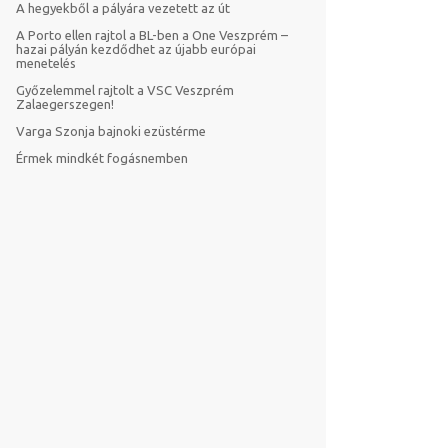
A hegyekből a pályára vezetett az út
A Porto ellen rajtol a BL-ben a One Veszprém –
hazai pályán kezdődhet az újabb európai
menetelés
Győzelemmel rajtolt a VSC Veszprém
Zalaegerszegen!
Varga Szonja bajnoki ezüstérme
Érmek mindkét fogásnemben