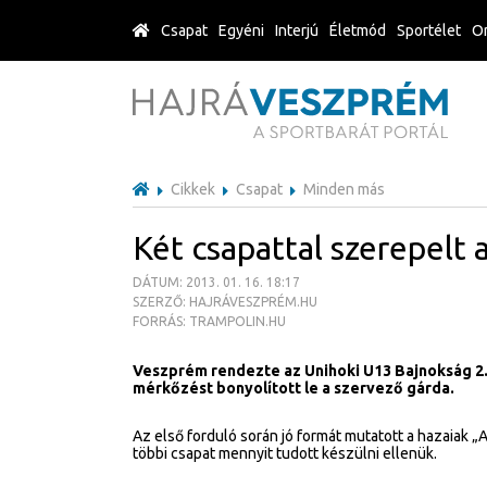
Csapat
Egyéni
Interjú
Életmód
Sportélet
Or
Cikkek
Csapat
Minden más
Két csapattal szerepelt 
DÁTUM: 2013. 01. 16. 18:17
SZERZŐ: HAJRÁVESZPRÉM.HU
FORRÁS: TRAMPOLIN.HU
Veszprém rendezte az Unihoki U13 Bajnokság 2. 
mérkőzést bonyolított le a szervező gárda.
Az első forduló során jó formát mutatott a hazaiak „A
többi csapat mennyit tudott készülni ellenük.