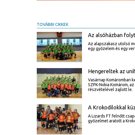
TOVÁBBI CIKKEK
Az alsóházban folyt
Az alapszakasz utolsó mé
egy győzelem és egy vere
Hengereltek az uni
Vasárnap Komáromban kezd
SZPK-Nokia Komárom, az 
részvételével zajlott le.
A Krokodilokkal kü
A Lizards FT felnőtt csa
győzelmet aratott a Kroko