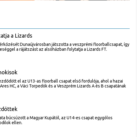
atja a Lizards
rkőzését Dunaújvárosban játszotta a veszprémi floorballcsapat, így
séggel a rájátszást az alsóházban folytatja a Lizards FT.
hokisok
ődött el az U13-as floorball csapat első fordulója, ahol a hazai
Ares HC, a Váci Torpedók és a Veszprém Lizards A és B csapatának
zdöttek
pata búcsúzott a Magyar Kupától, az U14-es csapat egygólos
dilok ellen.