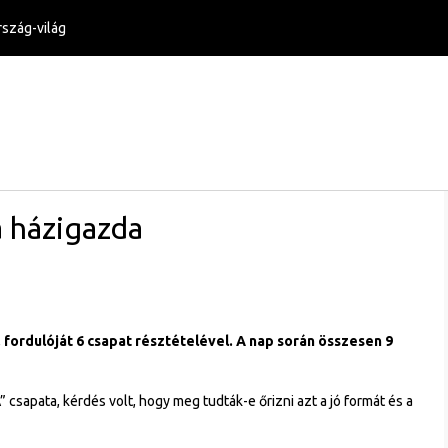
szág-világ
a házigazda
fordulóját 6 csapat résztételével. A nap során összesen 9
” csapata, kérdés volt, hogy meg tudták-e őrizni azt a jó formát és a