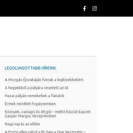
LEGOLVASOTTABB HÍREINK
A Mozgás Éjszakáján futnak a legkisebbekért
A hegyekből a pályára vezetett az út
Hazai pályán remekeltek a fiatalok
Érmek mindkét fogásnemben
Könnyek, vastaps és 49 gól – méltó búcsút kapott
Gasper Marguc Veszprémben
Nagy ugrás az elitbe
A Porto ellen rajtol a BL-ben a One Veszprém –