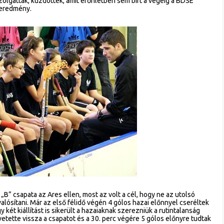
szolgattak, küzdöttek, amit erőnlétben sem bírt a végéig a BDSE
égeredmény.
 „B” csapata az Ares ellen, most az volt a cél, hogy ne az utolsó
valósítani. Már az első félidő végén 4 gólos hazai előnnyel cseréltek
y két kiállítást is sikerült a hazaiaknak szerezniük a rutintalanság
etette vissza a csapatot és a 30. perc végére 5 gólos előnyre tudtak