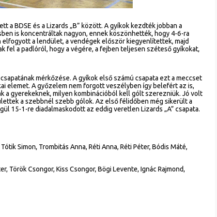
t a BDSE és a Lizards „B” között. A gyíkok kezdték jobban a
sben is koncentráltak nagyon, ennek köszönhették, hogy 4-6-ra
 elfogyott a lendület, a vendégek először kiegyenlítettek, majd
ak fel a padlóról, hogy a végére, a fejben teljesen széteső gyíkokat,
 csapatának mérkőzése. A gyíkok első számú csapata ezt a meccset
kai elemet. A győzelem nem forgott veszélyben így belefért az is,
ak a gyerekeknek, milyen kombinációból kell gólt szerezniük. Jó volt
ülettek a szebbnél szebb gólok. Az első félidőben még sikerült a
gül 15-1-re diadalmaskodott az eddig veretlen Lizards „A” csapata.
Tótik Simon, Trombitás Anna, Réti Anna, Réti Péter, Bódis Máté,
er, Török Csongor, Kiss Csongor, Bögi Levente, Ignác Rajmond,