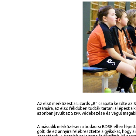
Az első mérkőzést a Lizards „B” csapata kezdte az Sz
számára, az első félidőben tudták tartani a lépést a
azonban javult az SzPK védekezése és végül magab
A második mérkőzésen a budaörsi BDSE ellen lépett 
gólt, de ez annyira felébresztette a gyíkokat, hogy 