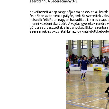
szert tenni. A végeredmény 3-8.
Következett a nap rangadója a Vajda WS és a Lizards 
félidőben az történt a pályán, amit ők szerettek voln
második félidőben nagyon hátradőlt a Lizards csapa
menni küzdeni akarásért. A vajdás gyerekek rendre v
gólosra sorvasztották a hátrányukat. Ekkor azonban a 
szerezniük és okos játékkal az így kialakított kétgó