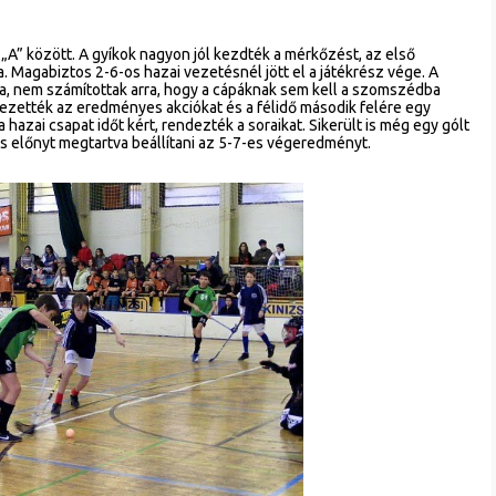
„A” között. A gyíkok nagyon jól kezdték a mérkőzést, az első
a. Magabiztos 2-6-os hazai vezetésnél jött el a játékrész vége. A
ta, nem számítottak arra, hogy a cápáknak sem kell a szomszédba
ezették az eredményes akciókat és a félidő második felére egy
hazai csapat időt kért, rendezték a soraikat. Sikerült is még egy gólt
los előnyt megtartva beállítani az 5-7-es végeredményt.