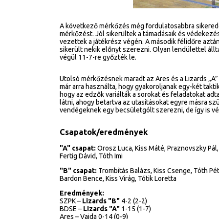
A következő mérkőzés még fordulatosabbra sikeredet
mérkőzést. Jól sikerültek a támadásaik és védekezé
vezettek a játékrész végén. A második félidőre aztán
sikerült nekik előnyt szerezni. Olyan lendülettel állt
végül 11-7-re győzték le.
Utolsó mérkőzésnek maradt az Ares és a Lizards „A”
már arra használta, hogy gyakoroljanak egy-két takti
hogy az edzők variálták a sorokat és feladatokat adt
látni, ahogy betartva az utasításokat egyre másra sz
vendégeknek egy becsületgólt szerezni, de így is vé
Csapatok/eredmények
"A" csapat:
Orosz Luca, Kiss Máté, Praznovszky Pál, 
Fertig Dávid, Tóth Imi
"B" csapat:
Trombitás Balázs, Kiss Csenge, Tóth Pét
Bardon Bence, Kiss Virág, Tótik Loretta
Eredmények:
SZPK –
Lizards "B"
4-2 (2-2)
BDSE –
Lizards "A"
1-15 (1-7)
Ares – Vajda 0-14 (0-9)