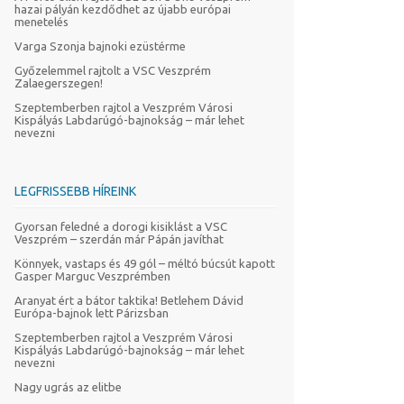
hazai pályán kezdődhet az újabb európai
menetelés
Varga Szonja bajnoki ezüstérme
Győzelemmel rajtolt a VSC Veszprém
Zalaegerszegen!
Szeptemberben rajtol a Veszprém Városi
Kispályás Labdarúgó-bajnokság – már lehet
nevezni
LEGFRISSEBB HÍREINK
Gyorsan feledné a dorogi kisiklást a VSC
Veszprém – szerdán már Pápán javíthat
Könnyek, vastaps és 49 gól – méltó búcsút kapott
Gasper Marguc Veszprémben
Aranyat ért a bátor taktika! Betlehem Dávid
Európa-bajnok lett Párizsban
Szeptemberben rajtol a Veszprém Városi
Kispályás Labdarúgó-bajnokság – már lehet
nevezni
Nagy ugrás az elitbe