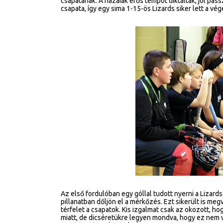
csapatának. A hazaiak erős tempót diktáltak, jól pas
csapata, így egy sima 1-15-ös Lizards siker lett a v
Az első fordulóban egy góllal tudott nyerni a Lizards
pillanatban dőljön el a mérkőzés. Ezt sikerült is meg
térfelet a csapatok. Kis izgalmat csak az okozott, hog
miatt, de dicséretükre legyen mondva, hogy ez nem v