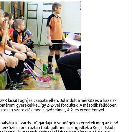
PK kicsit foghíjas csapata ellen. Jól indult a mérkőzés a hazaiak
 komáromi gyerekekkel, így 2-2-vel fordultak. A második félidőben
iztosan szerezték meg a győzelmet, 4-2-es eredménnyel.
pályára a Lizards „A” gárdája. A vendégek szerezték meg az első
a mérkőzés során aztán több gólt nem is engedtek a Kesjár Iskola