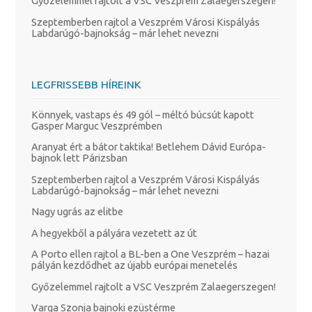
Győzelemmel rajtolt a VSC Veszprém Zalaegerszegen!
Szeptemberben rajtol a Veszprém Városi Kispályás
Labdarúgó-bajnokság – már lehet nevezni
LEGFRISSEBB HÍREINK
Könnyek, vastaps és 49 gól – méltó búcsút kapott
Gasper Marguc Veszprémben
Aranyat ért a bátor taktika! Betlehem Dávid Európa-
bajnok lett Párizsban
Szeptemberben rajtol a Veszprém Városi Kispályás
Labdarúgó-bajnokság – már lehet nevezni
Nagy ugrás az elitbe
A hegyekből a pályára vezetett az út
A Porto ellen rajtol a BL-ben a One Veszprém – hazai
pályán kezdődhet az újabb európai menetelés
Győzelemmel rajtolt a VSC Veszprém Zalaegerszegen!
Varga Szonja bajnoki ezüstérme