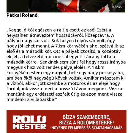
Pátkai Roland:
„Reggel 6-tól egészen a rajtig esett az eső. Ezért a
helyszínen átneveztem hosszútávról, középtávra. A
pályán nagy sár volt. Sok helyen folyós sár volt, úgy
hogy jól lehet menni. A 7.km környékén ahol szétválik az
első és a második kőr. Ott a pályabiztosító, a középtáv
elejét, a felvezető motorossal együtt ráirányította a
második kőrre. Senkinek sem tűnt fel hogy rossz irányba
megyünk hisz volt rendes pályajelölés. A 18.km
környékén estem egy nagyot, bele egy nagy pocsolyába,
amiben ököl nagyságú kövek voltak. Amikor másztam ki
a vízből, akkor jött szembe a motoros és az eleje hogy
forduljunk vissza mert a hosszú távon megyünk. Vissza
mentünk egy erdészeti aszfalt útig és azon ment vissza
mindenki a villaparkba.”