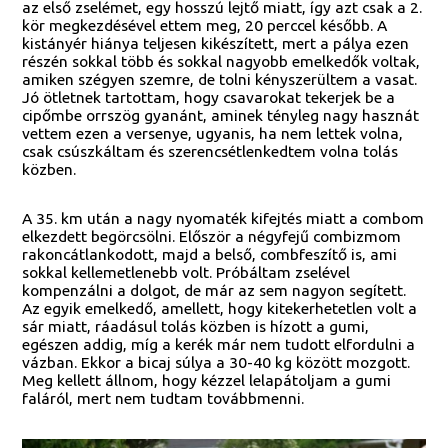
az első zselémet, egy hosszú lejtő miatt, így azt csak a 2.
kör megkezdésével ettem meg, 20 perccel később. A
kistányér hiánya teljesen kikészített, mert a pálya ezen
részén sokkal több és sokkal nagyobb emelkedők voltak,
amiken szégyen szemre, de tolni kényszerültem a vasat.
Jó ötletnek tartottam, hogy csavarokat tekerjek be a
cipőmbe orrszög gyanánt, aminek tényleg nagy hasznát
vettem ezen a versenye, ugyanis, ha nem lettek volna,
csak csúszkáltam és szerencsétlenkedtem volna tolás
közben.
A 35. km után a nagy nyomaték kifejtés miatt a combom
elkezdett begörcsölni. Először a négyfejű combizmom
rakoncátlankodott, majd a belső, combfeszítő is, ami
sokkal kellemetlenebb volt. Próbáltam zselével
kompenzálni a dolgot, de már az sem nagyon segített.
Az egyik emelkedő, amellett, hogy kitekerhetetlen volt a
sár miatt, ráadásul tolás közben is hízott a gumi,
egészen addig, míg a kerék már nem tudott elfordulni a
vázban. Ekkor a bicaj súlya a 30-40 kg között mozgott.
Meg kellett állnom, hogy kézzel lelapátoljam a gumi
faláról, mert nem tudtam továbbmenni.