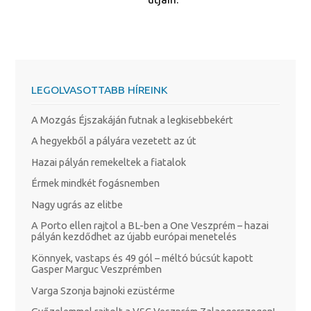
LEGOLVASOTTABB HÍREINK
A Mozgás Éjszakáján futnak a legkisebbekért
A hegyekből a pályára vezetett az út
Hazai pályán remekeltek a fiatalok
Érmek mindkét fogásnemben
Nagy ugrás az elitbe
A Porto ellen rajtol a BL-ben a One Veszprém – hazai
pályán kezdődhet az újabb európai menetelés
Könnyek, vastaps és 49 gól – méltó búcsút kapott
Gasper Marguc Veszprémben
Varga Szonja bajnoki ezüstérme