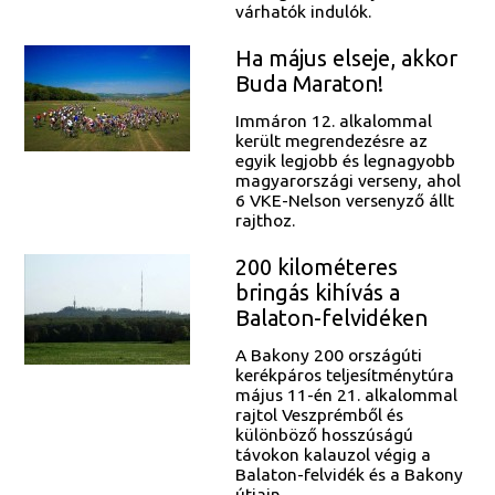
várhatók indulók.
Ha május elseje, akkor
Buda Maraton!
Immáron 12. alkalommal
került megrendezésre az
egyik legjobb és legnagyobb
magyarországi verseny, ahol
6 VKE-Nelson versenyző állt
rajthoz.
200 kilométeres
bringás kihívás a
Balaton-felvidéken
A Bakony 200 országúti
kerékpáros teljesítménytúra
május 11-én 21. alkalommal
rajtol Veszprémből és
különböző hosszúságú
távokon kalauzol végig a
Balaton-felvidék és a Bakony
útjain.