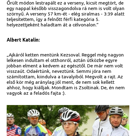
Őrült módon lestrapált ez a verseny, kicsit megtört, de
egy nappal később visszagondolva rá nem is volt olyan
szörnyű. A verseny 57 km-ét - elég siralmas - 3:39 alatt
teljesítettem, így a felnőtt férfi kategória 5.
helyezettjeként haladtam át a célvonalon.”
Albert Katalin:
„Ajkáról ketten mentünk Kezsoval. Reggel még nagyon
lelkesen indultam el otthonról, aztán útközbe egyre
jobban elment a kedvem az egésztől. De már nem volt
visszaút. Odaértünk, neveztünk. Semmi jóra nem
számítottam, kiindulva a tavalyiból. Megvolt a rajt. Az
első kör még aránylag jól ment, de nem sok kellett
ahhoz, hogy kiálljak. Mondtam is Zsoltinak. De, én nem
vagyok az a feladós fajta :).