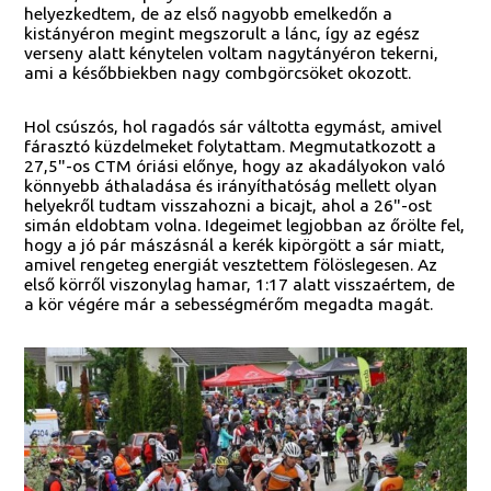
helyezkedtem, de az első nagyobb emelkedőn a
kistányéron megint megszorult a lánc, így az egész
verseny alatt kénytelen voltam nagytányéron tekerni,
ami a későbbiekben nagy combgörcsöket okozott.
Hol csúszós, hol ragadós sár váltotta egymást, amivel
fárasztó küzdelmeket folytattam. Megmutatkozott a
27,5"-os CTM óriási előnye, hogy az akadályokon való
könnyebb áthaladása és irányíthatóság mellett olyan
helyekről tudtam visszahozni a bicajt, ahol a 26"-ost
simán eldobtam volna. Idegeimet legjobban az őrölte fel,
hogy a jó pár mászásnál a kerék kipörgött a sár miatt,
amivel rengeteg energiát vesztettem fölöslegesen. Az
első körről viszonylag hamar, 1:17 alatt visszaértem, de
a kör végére már a sebességmérőm megadta magát.