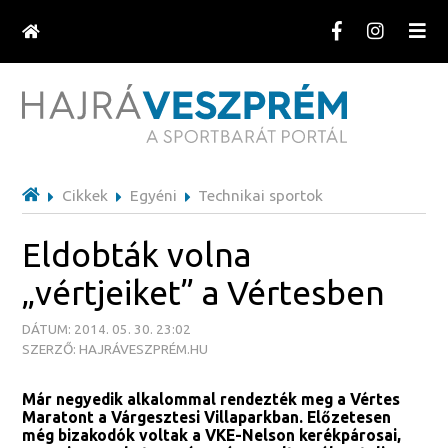
Cikkek
Egyéni
Technikai sportok
Eldobták volna
„vértjeiket” a Vértesben
DÁTUM: 2014. 05. 30. 23:02
SZERZŐ: HAJRÁVESZPRÉM.HU
Már negyedik alkalommal rendezték meg a Vértes
Maratont a Várgesztesi Villaparkban. Előzetesen
még bizakodók voltak a VKE-Nelson kerékpárosai,