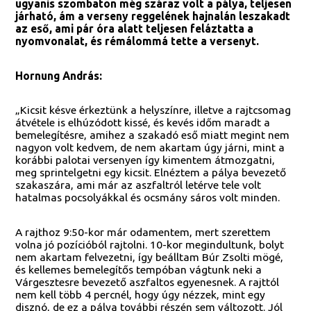
ugyanis szombaton még száraz volt a pálya, teljesen
járható, ám a verseny reggelének hajnalán leszakadt
az eső, ami pár óra alatt teljesen feláztatta a
nyomvonalat, és rémálommá tette a versenyt.
Hornung András:
„Kicsit késve érkeztünk a helyszínre, illetve a rajtcsomag
átvétele is elhúzódott kissé, és kevés időm maradt a
bemelegítésre, amihez a szakadó eső miatt megint nem
nagyon volt kedvem, de nem akartam úgy járni, mint a
korábbi palotai versenyen így kimentem átmozgatni,
meg sprintelgetni egy kicsit. Elnéztem a pálya bevezető
szakaszára, ami már az aszfaltról letérve tele volt
hatalmas pocsolyákkal és ocsmány sáros volt minden.
A rajthoz 9:50-kor már odamentem, mert szerettem
volna jó pozícióból rajtolni. 10-kor megindultunk, bolyt
nem akartam felvezetni, így beálltam Búr Zsolti mögé,
és kellemes bemelegítős tempóban vágtunk neki a
Várgesztesre bevezető aszfaltos egyenesnek. A rajttól
nem kell több 4 percnél, hogy úgy nézzek, mint egy
disznó, de ez a pálya további részén sem változott. Jól