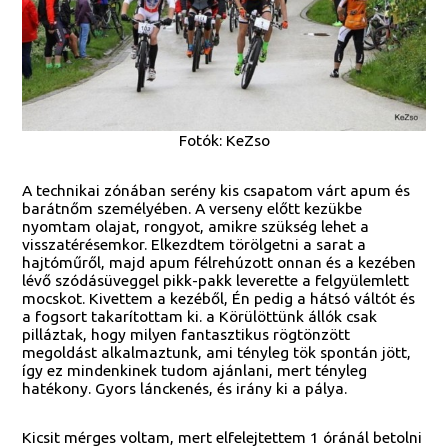
Fotók: KeZso
A technikai zónában serény kis csapatom várt apum és
barátnőm személyében. A verseny előtt kezükbe
nyomtam olajat, rongyot, amikre szükség lehet a
visszatérésemkor. Elkezdtem törölgetni a sarat a
hajtóműről, majd apum félrehúzott onnan és a kezében
lévő szódásüveggel pikk-pakk leverette a felgyülemlett
mocskot. Kivettem a kezéből, Én pedig a hátsó váltót és
a fogsort takarítottam ki. a Körülöttünk állók csak
pilláztak, hogy milyen fantasztikus rögtönzött
megoldást alkalmaztunk, ami tényleg tök spontán jött,
így ez mindenkinek tudom ajánlani, mert tényleg
hatékony. Gyors lánckenés, és irány ki a pálya.
Kicsit mérges voltam, mert elfelejtettem 1 óránál betolni