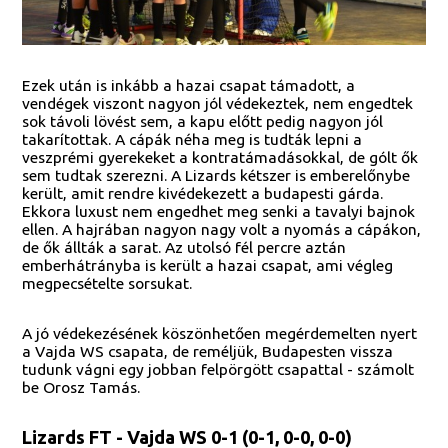
Ezek után is inkább a hazai csapat támadott, a
vendégek viszont nagyon jól védekeztek, nem engedtek
sok távoli lövést sem, a kapu előtt pedig nagyon jól
takarítottak. A cápák néha meg is tudták lepni a
veszprémi gyerekeket a kontratámadásokkal, de gólt ők
sem tudtak szerezni. A Lizards kétszer is emberelőnybe
került, amit rendre kivédekezett a budapesti gárda.
Ekkora luxust nem engedhet meg senki a tavalyi bajnok
ellen. A hajrában nagyon nagy volt a nyomás a cápákon,
de ők állták a sarat. Az utolsó fél percre aztán
emberhátrányba is került a hazai csapat, ami végleg
megpecsételte sorsukat.
A jó védekezésének köszönhetően megérdemelten nyert
a Vajda WS csapata, de reméljük, Budapesten vissza
tudunk vágni egy jobban felpörgött csapattal - számolt
be Orosz Tamás.
Lizards FT - Vajda WS 0-1 (0-1, 0-0, 0-0)