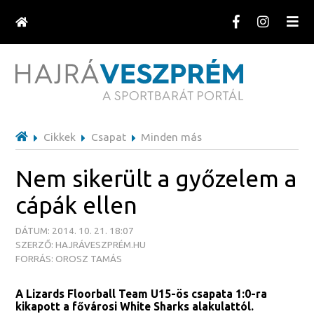
Cikkek
Csapat
Minden más
Nem sikerült a győzelem a
cápák ellen
DÁTUM: 2014. 10. 21. 18:07
SZERZŐ: HAJRÁVESZPRÉM.HU
FORRÁS: OROSZ TAMÁS
A Lizards Floorball Team U15-ös csapata 1:0-ra
kikapott a fővárosi White Sharks alakulattól.