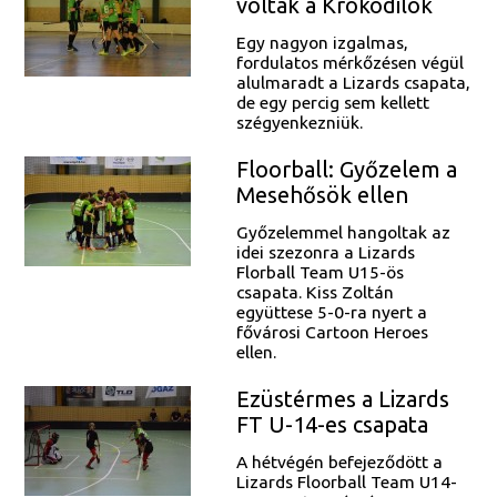
voltak a Krokodilok
Egy nagyon izgalmas,
fordulatos mérkőzésen végül
alulmaradt a Lizards csapata,
de egy percig sem kellett
szégyenkezniük.
Floorball: Győzelem a
Mesehősök ellen
Győzelemmel hangoltak az
idei szezonra a Lizards
Florball Team U15-ös
csapata. Kiss Zoltán
együttese 5-0-ra nyert a
fővárosi Cartoon Heroes
ellen.
Ezüstérmes a Lizards
FT U-14-es csapata
A hétvégén befejeződött a
Lizards Floorball Team U14-