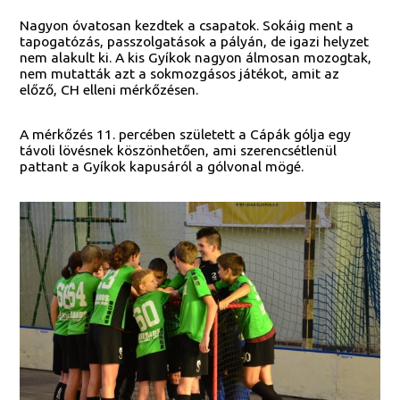
Nagyon óvatosan kezdtek a csapatok. Sokáig ment a
tapogatózás, passzolgatások a pályán, de igazi helyzet
nem alakult ki. A kis Gyíkok nagyon álmosan mozogtak,
nem mutatták azt a sokmozgásos játékot, amit az
előző, CH elleni mérkőzésen.
A mérkőzés 11. percében született a Cápák gólja egy
távoli lövésnek köszönhetően, ami szerencsétlenül
pattant a Gyíkok kapusáról a gólvonal mögé.