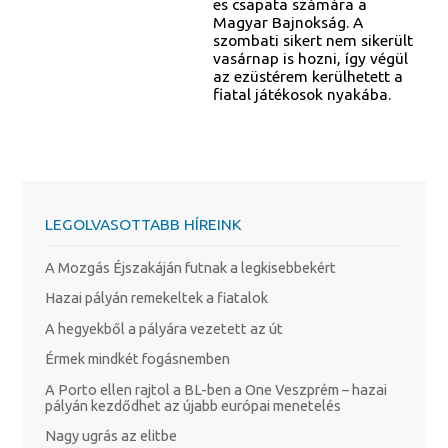
es csapata számára a
Magyar Bajnokság. A
szombati sikert nem sikerült
vasárnap is hozni, így végül
az ezüstérem kerülhetett a
fiatal játékosok nyakába.
LEGOLVASOTTABB HÍREINK
A Mozgás Éjszakáján futnak a legkisebbekért
Hazai pályán remekeltek a fiatalok
A hegyekből a pályára vezetett az út
Érmek mindkét fogásnemben
A Porto ellen rajtol a BL-ben a One Veszprém – hazai
pályán kezdődhet az újabb európai menetelés
Nagy ugrás az elitbe