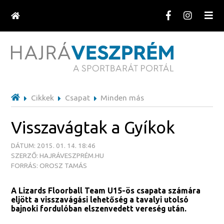
Cikkek
Csapat
Minden más
Visszavágtak a Gyíkok
DÁTUM: 2015. 01. 14. 18:46
SZERZŐ: HAJRÁVESZPRÉM.HU
FORRÁS: OROSZ TAMÁS
A Lizards Floorball Team U15-ös csapata számára
eljött a visszavágási lehetőség a tavalyi utolsó
bajnoki fordulóban elszenvedett vereség után.