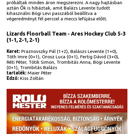
próbáltak minden áron megszerezni. A nagy hajtásban
aztán Ők is hibáztak, amit Balázs Levente tudott
kihasználni Bögi Levi passzából beállítva a
végeredményt fél perccel a meccs lefújása előtt.
Lizards Floorball Team - Ares Hockey Club 5-3
(1-1, 2-1, 2-1)
Keret:
Praznovszky Pál (1+2), Balászs Levente (1+0),
Tóth Imre (0+1), Orosz Luca (0+1), Fertig Dávid (3+0),
Réti Péter, Tótik Simon, Trombitás Anna, Bögi Levente
(0+1), Trombitás Balázs
tartalék:
Maier Péter
Edző:
Kiss Zoltán