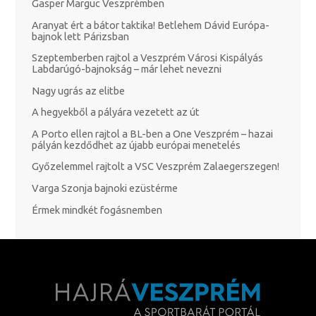
Gasper Marguc Veszprémben
Aranyat ért a bátor taktika! Betlehem Dávid Európa-
bajnok lett Párizsban
Szeptemberben rajtol a Veszprém Városi Kispályás
Labdarúgó-bajnokság – már lehet nevezni
Nagy ugrás az elitbe
A hegyekből a pályára vezetett az út
A Porto ellen rajtol a BL-ben a One Veszprém – hazai
pályán kezdődhet az újabb európai menetelés
Győzelemmel rajtolt a VSC Veszprém Zalaegerszegen!
Varga Szonja bajnoki ezüstérme
Érmek mindkét fogásnemben