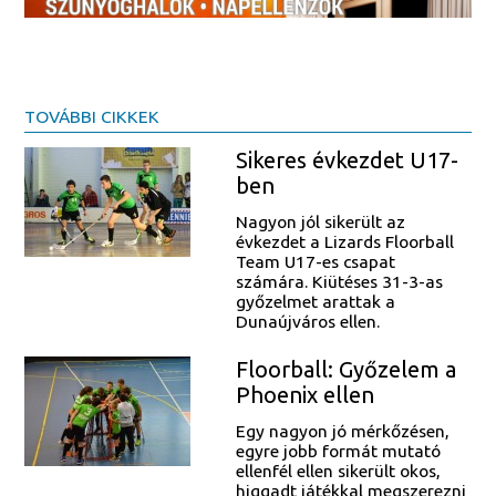
TOVÁBBI CIKKEK
Sikeres évkezdet U17-
ben
Nagyon jól sikerült az
évkezdet a Lizards Floorball
Team U17-es csapat
számára. Kiütéses 31-3-as
győzelmet arattak a
Dunaújváros ellen.
Floorball: Győzelem a
Phoenix ellen
Egy nagyon jó mérkőzésen,
egyre jobb formát mutató
ellenfél ellen sikerült okos,
higgadt játékkal megszerezni