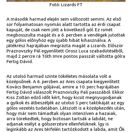
Fotó: Lizards FT
A második harmad elején sem változott semmi. Az első
sor folyamatosan nyomás alatt tartotta az érdi csapat
kapuját, de csak nem jött a következő gól. Ez ismét
megbosszulta magát és a 6. percben a vendégek jutottak
egy gólos előnyhöz egy újabb hibát kihasználva. A
játékrész hajrájában megrázta magát a Lizards. Először
Praznovszky Pál egyenlített Orosz Luca szabadütéséből,
majd 2 percre rá Tóth Imre pontos passzát váltotta gólra
Fertig Dávid.
Az utolsó harmad szinte tökéletes másolata volt a
középsőnek. A 6. percben az Ares csapata kiegyenlített
Kovács Benjamin góljával, amire a 10. perc hajrájában
Fertig Dávid válaszolt Praznovszky Pali passzából. Ekkor
Kiss Zoltán edző időt kért, hogy kicsit megnyugodjanak
a gyíkok és átbeszéljék az utolsó 5 perc taktikáját az egy
gólos vezetés tudatában. Látszott is a középkezdés után,
hogy már nem támadtak olyan intenzíven a hazaiak,
arra törekedtek, hogy biztosan tartsák a labdát, ne
adjanak esélyt a gólszerzésre ellenfelüknek. Így is
leginkább az Ares térfelén tartózkodott a labda, amit Ők