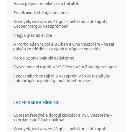
Hazai pályán remekeltek a fiatalok
Érmek mindkét fogásnemben
Könnyek, vastaps és 49 gól – méltó búcsút kapott
Gasper Marguc Veszprémben
Nagy ugrás az elitbe
A Porto ellen rajtol a BL-ben a One Veszprém – hazai
pályán kezdődhet az újabb európai menetelés
Varga Szonja bajnoki ezüstérme
Győzelemmel rajtolt a VSC Veszprém Zalaegerszegen!
Szeptemberben rajtol a Veszprém Városi Kispályás
Labdarúgó-bajnokság – már lehet nevezni
LEGFRISSEBB HÍREINK
Gyorsan feledné a dorogi kisiklást a VSC Veszprém –
szerdán már Pápán javíthat
Könnyek, vastaps és 49 gól – méltó búcsút kapott