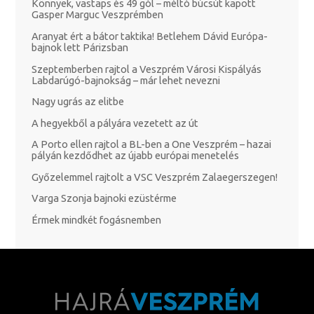
Könnyek, vastaps és 49 gól – méltó búcsút kapott
Gasper Marguc Veszprémben
Aranyat ért a bátor taktika! Betlehem Dávid Európa-
bajnok lett Párizsban
Szeptemberben rajtol a Veszprém Városi Kispályás
Labdarúgó-bajnokság – már lehet nevezni
Nagy ugrás az elitbe
A hegyekből a pályára vezetett az út
A Porto ellen rajtol a BL-ben a One Veszprém – hazai
pályán kezdődhet az újabb európai menetelés
Győzelemmel rajtolt a VSC Veszprém Zalaegerszegen!
Varga Szonja bajnoki ezüstérme
Érmek mindkét fogásnemben