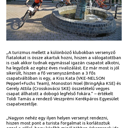
„A turizmus mellett a különböző klubokban versenyző
fiatalokat is össze akartuk hozni, hiszen a válogatottban
is csak akkor tudnak egymással igazán csapatot alkotni,
ha legyőzik az egész éves rivalizálást. Ez már most is jól
sikerült, hiszen a fő versenyszámban a 3 fős
csapatváltóban is egy, a Kiss Kata (VKE-NELSON
Pepperl+Fuchs Team), Monostori Noel (BringAjka KSE) és
Gerely Attila (Crosskovácsi SKE) összetételű vegyes
csapat állhatott a dobogó legfelső fokára.” – értékelt
Toldi Tamás a rendező Veszprémi Kerékpáros Egyesület
csapatvezetője.
„Nagyon nehéz egy ilyen helyen versenyt rendezni,
hiszen most pont a turista forgalmat is korlátoztuk