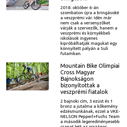
2018. október 6-án
szombaton újra a bringásoké
a veszprémi vár. Idén már
nem csak a versenyzőket
várják a szervezők, hanem a
veszprémi és környékbeli
iskolások ingyenes
kipróbálhatják magukat egy
könnyített pályán a Suli
futamban.
Mountain Bike Olimpiai
Cross Magyar
Bajnokságon
bizonyítottak a
veszprémi fiatalok
2 bajnoki cím, 3 ezüst és 1
bronz a jutalma a kőkemény
edzésmunkának, ezzel a VKE-
NELSON Pepperl+Fuchs Team
a második legeredményesebb
csapat lett az országos