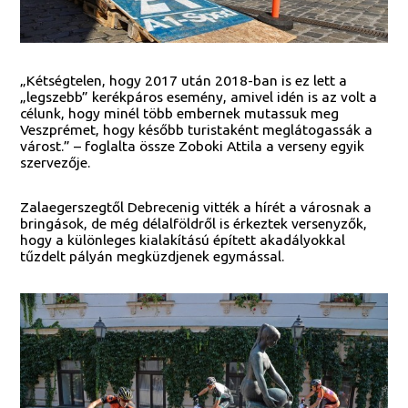
„Kétségtelen, hogy 2017 után 2018-ban is ez lett a
„legszebb” kerékpáros esemény, amivel idén is az volt a
célunk, hogy minél több embernek mutassuk meg
Veszprémet, hogy később turistaként meglátogassák a
várost.” – foglalta össze Zoboki Attila a verseny egyik
szervezője.
Zalaegerszegtől Debrecenig vitték a hírét a városnak a
bringások, de még délalföldről is érkeztek versenyzők,
hogy a különleges kialakítású épített akadályokkal
tűzdelt pályán megküzdjenek egymással.