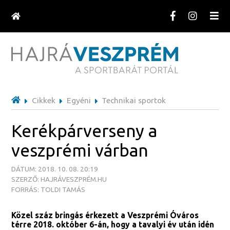
Cikkek
Egyéni
Technikai sportok
Kerékpárverseny a
veszprémi várban
DÁTUM: 2018. 10. 08. 20:19
SZERZŐ: HAJRÁVESZPRÉM.HU
FORRÁS: TOLDI TAMÁS
Közel száz bringás érkezett a Veszprémi Óváros
térre 2018. október 6-án, hogy a tavalyi év után idén