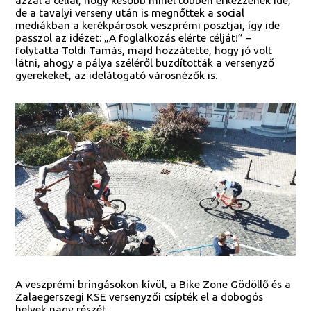
azzal a céllal, hogy később minél többen érkezzenek ide,
de a tavalyi verseny után is megnőttek a social
mediákban a kerékpárosok veszprémi posztjai, így ide
passzol az idézet: „A foglalkozás elérte célját!” –
folytatta Toldi Tamás, majd hozzátette, hogy jó volt
látni, ahogy a pálya széléről buzdították a versenyző
gyerekeket, az idelátogató városnézők is.
A veszprémi bringásokon kívül, a Bike Zone Gödöllő és a
Zalaegerszegi KSE versenyzői csípték el a dobogós
helyek nagy részét.