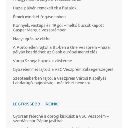
Hazai pályán remekeltek a fiatalok
Érmek mindkét fogásnemben
Könnyek, vastaps és 49 gól – méltó búcsút kapott
Gasper Marguc Veszprémben
Nagy ugrás az elitbe
A Porto ellen rajtol a BL-ben a One Veszprém – hazai
pályán kezdődhet az újabb európai menetelés
Varga Szonja bajnoki ezüstérme
Győzelemmel rajtolt a VSC Veszprém Zalaegerszegen!
Szeptemberben rajtol a Veszprém Városi Kispályás
Labdarúgó-bajnokság – már lehet nevezni
LEGFRISSEBB HÍREINK
Gyorsan feledné a dorogi kisiklást a VSC Veszprém –
szerdán már Pápán javíthat