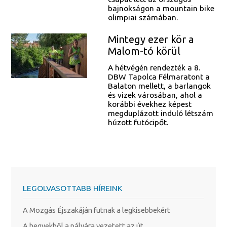
bajnokságon a mountain bike
olimpiai számában.
Mintegy ezer kör a
Malom-tó körül
A hétvégén rendezték a 8.
DBW Tapolca Félmaratont a
Balaton mellett, a barlangok
és vizek városában, ahol a
korábbi évekhez képest
megduplázott induló létszám
húzott futócipőt.
LEGOLVASOTTABB HÍREINK
A Mozgás Éjszakáján futnak a legkisebbekért
A hegyekből a pályára vezetett az út