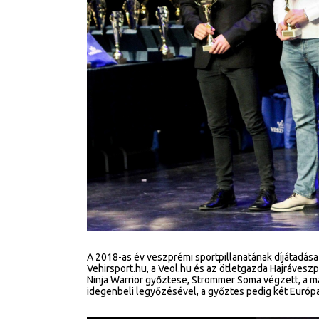
A 2018-as év veszprémi sportpillanatának díjátadása
Vehirsport.hu, a Veol.hu és az ötletgazda Hajráveszp
Ninja Warrior győztese, Strommer Soma végzett, a m
idegenbeli legyőzésével, a győztes pedig két Európa-