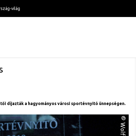
szág-világ
s
etői díjazták a hagyományos városi sportévnyitó ünnepségen.