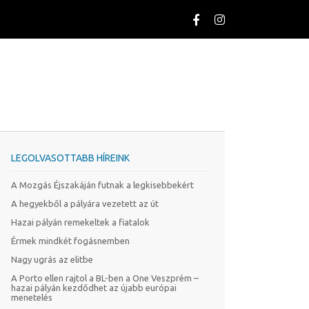
LEGOLVASOTTABB HÍREINK
A Mozgás Éjszakáján futnak a legkisebbekért
A hegyekből a pályára vezetett az út
Hazai pályán remekeltek a fiatalok
Érmek mindkét fogásnemben
Nagy ugrás az elitbe
A Porto ellen rajtol a BL-ben a One Veszprém –
hazai pályán kezdődhet az újabb európai
menetelés