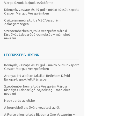
Varga Szonja bajnoki ezüstérme
Könnyek, vastaps és 49 gól – méltó búcsút kapott
Gasper Marguc Veszprémben
Győzelemmel rajtolt a VSC Veszprém
Zalaegerszegen!
Szeptemberben rajtol a Veszprém Városi
Kispályás Labdarúgó-bajnokság – már lehet
nevezni
LEGFRISSEBB HÍREINK
Könnyek, vastaps és 49 gól – méltó búcsút kapott
Gasper Marguc Veszprémben
Aranyat ért a bátor taktika! Betlehem Dávid
Európa-bajnok lett Párizsban
Szeptemberben rajtol a Veszprém Városi
Kispályás Labdarúgó-bajnokság – már lehet
nevezni
Nagy ugrás az elitbe
A hegyekből a pályára vezetett az út
A Porto ellen rajtol a BL-ben a One Veszprém –