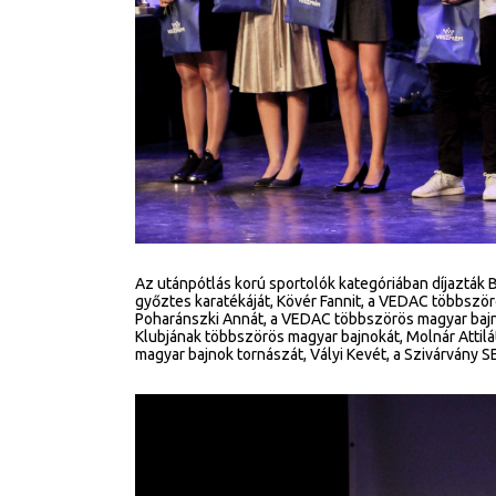
Az utánpótlás korú sportolók kategóriában díjazták 
győztes karatékáját, Kövér Fannit, a VEDAC többszö
Poharánszki Annát, a VEDAC többszörös magyar bajno
Klubjának többszörös magyar bajnokát, Molnár Attilát
magyar bajnok tornászát, Vályi Kevét, a Szivárvány S