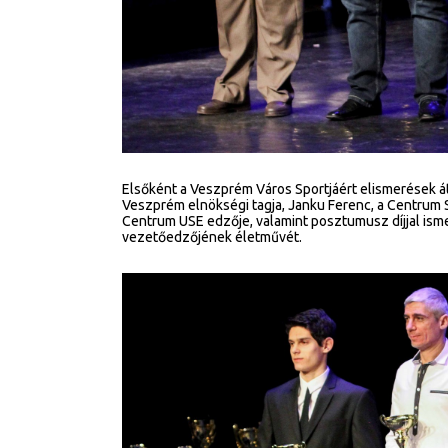
Elsőként a Veszprém Város Sportjáért elismerések átad
Veszprém elnökségi tagja, Janku Ferenc, a Centrum S
Centrum USE edzője, valamint posztumusz díjjal ism
vezetőedzőjének életművét.