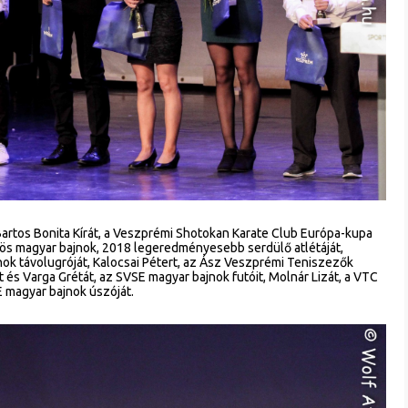
Bartos Bonita Kírát, a Veszprémi Shotokan Karate Club Európa-kupa
rös magyar bajnok, 2018 legeredményesebb serdülő atlétáját,
k távolugróját, Kalocsai Pétert, az Ász Veszprémi Teniszezők
 és Varga Grétát, az SVSE magyar bajnok futóit, Molnár Lizát, a VTC
E magyar bajnok úszóját.