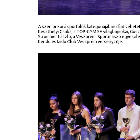
A szenior korú sportolók kategóriájában díjat vehetett
Keszthelyi Csaba, a TOP-GYM SE világbajnokai, Gosz
Strommer László, a Veszprémi Sportmászó egyesület 
Kendo és Iaido Club Veszprém versenyzője.