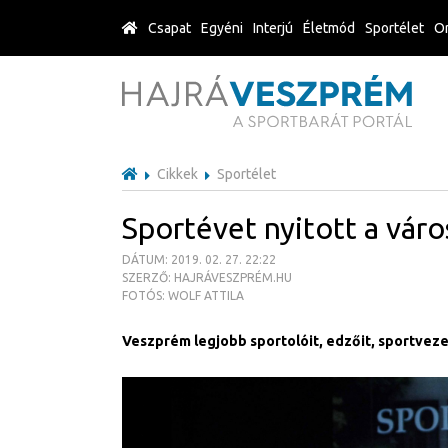
Csapat
Egyéni
Interjú
Életmód
Sportélet
Or
Cikkek
Sportélet
Sportévet nyitott a váro
DÁTUM: 2019. 02. 27. 22:22
SZERZŐ: HAJRÁVESZPRÉM.HU
FOTÓS: WOLF ATTILA
Veszprém legjobb sportolóit, edzőit, sportvez