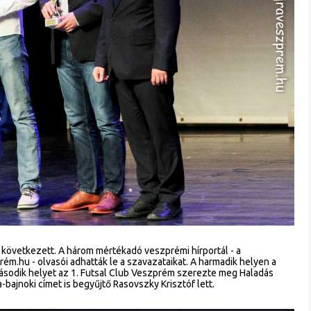
 következett. A három mértékadó veszprémi hírportál - a
rém.hu - olvasói adhatták le a szavazataikat. A harmadik helyen a
ásodik helyet az 1. Futsal Club Veszprém szerezte meg Haladás
bajnoki címet is begyűjtő Rasovszky Krisztóf lett.