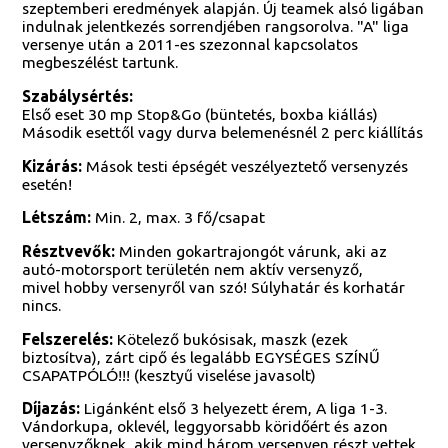
szeptemberi eredmények alapján. Új teamek alsó ligában
indulnak jelentkezés sorrendjében rangsorolva. "A" liga
versenye után a 2011-es szezonnal kapcsolatos
megbeszélést tartunk.
Szabálysértés:
Első eset 30 mp Stop&Go (büntetés, boxba kiállás)
Második esettől vagy durva belemenésnél 2 perc kiállítás
Kizárás:
Mások testi épségét veszélyeztető versenyzés
esetén!
Létszám:
Min. 2, max. 3 fő/csapat
Résztvevők:
Minden gokartrajongót várunk, aki az
autó-motorsport területén nem aktív versenyző,
mivel hobby versenyről van szó! Súlyhatár és korhatár
nincs.
Felszerelés:
Kötelező bukósisak, maszk (ezek
biztosítva), zárt cipő és legalább EGYSÉGES SZÍNŰ
CSAPATPÓLÓ!!! (kesztyű viselése javasolt)
Díjazás:
Ligánként első 3 helyezett érem, A liga 1-3.
Vándorkupa, oklevél, leggyorsabb köridőért és azon
versenyzőknek, akik mind három versenyen részt vettek