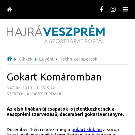
Cikkek
Egyéni
Technikai sportok
Gokart Komáromban
DÁTUM: 2010. 11. 25. 9:42
SZERZŐ: HAJRÁVESZPRÉM.HU
Az alsó ligában új csapatok is jelentkezhetnek a
veszprémi szervezésű, decemberi gokartversenyre.
December 4-én rendezi meg a
gokart.klub.hu
a soron
következő versenyét három ligában. Az A ligában a