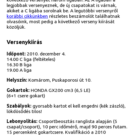
legjobbak versenyeznek, de új csapatokat is várnak,
akiket a C ligába sorolnak be. A legutóbbi versenyről
korábbi cikkünkben
részletes beszámolót találhatnak
olvasóink, most pedig a következő verseny kiírását
közöljük.
Versenykiírás
Időpont:
2010. december 4.
14.00 C liga (feltételes)
16.30 B liga
19.00 A liga
Helyszín:
Komárom, Puskaporosi út 10.
Gokartok:
HONDA GX200 cm3 (6,5 LE)
(6+1 csere gokart)
Szabályok:
gyorsabb kartot el kell engedni (kék zászló),
lökdösődés tilos!
Lebonyolítás:
Csoportbeosztás ranglista alapján (5
csapat/csoport), 10 perc időmérő, majd 90 perces futam.
15 percenként gokartcsere. Kvalifikáció a 2010