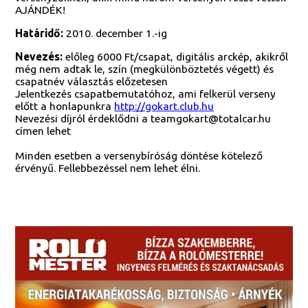
AJÁNDÉK!
Határidő:
2010. december 1.-ig
Nevezés:
előleg 6000 Ft/csapat, digitális arckép, akikről
még nem adtak le, szín (megkülönböztetés végett) és
csapatnév választás előzetesen
Jelentkezés csapatbemutatóhoz, ami felkerül verseny
előtt a honlapunkra
http://gokart.club.hu
Nevezési díjról érdeklődni a teamgokart@totalcar.hu
címen lehet
Minden esetben a versenybíróság döntése kötelező
érvényű. Fellebbezéssel nem lehet élni.