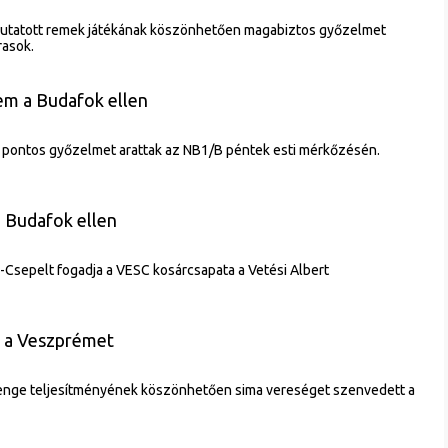
utatott remek játékának köszönhetően magabiztos győzelmet
rasok.
em a Budafok ellen
 pontos győzelmet arattak az NB1/B péntek esti mérkőzésén.
a Budafok ellen
Csepelt fogadja a VESC kosárcsapata a Vetési Albert
 a Veszprémet
enge teljesítményének köszönhetően sima vereséget szenvedett a