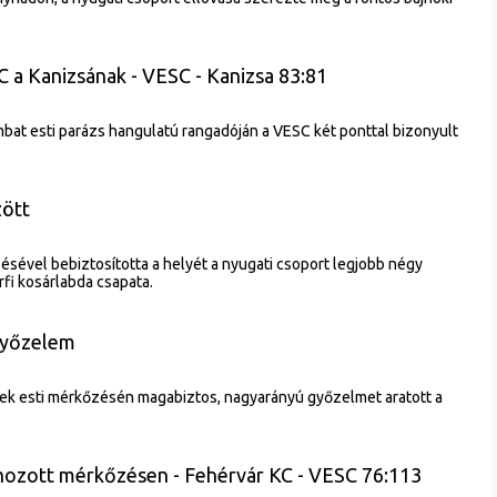
 a Kanizsának - VESC - Kanizsa 83:81
at esti parázs hangulatú rangadóján a VESC két ponttal bizonyult
zött
ésével bebiztosította a helyét a nyugati csoport legjobb négy
rfi kosárlabda csapata.
győzelem
ek esti mérkőzésén magabiztos, nagyarányú győzelmet aratott a
ozott mérkőzésen - Fehérvár KC - VESC 76:113