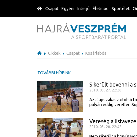
Csapat
Egyéni
Interjú
Életmód
Sportélet
Or
Cikkek
Csapat
Kosárlabda
TOVÁBBI HÍREINK
Sikerült bevenni a 
2010. 03. 27. 22:26
Az alapszakasz utolsó fo
pályán eddig veretlen So
Vereség a listavez
2010. 03. 20. 22:42
Nem sikerült a bravúr Bo