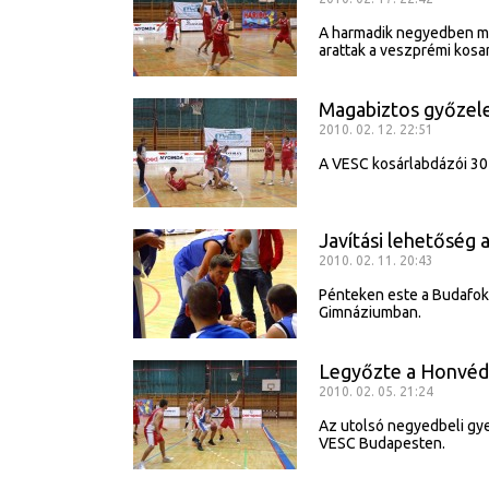
A harmadik negyedben m
arattak a veszprémi kosa
Magabiztos győzel
2010. 02. 12. 22:51
A VESC kosárlabdázói 30
Javítási lehetőség 
2010. 02. 11. 20:43
Pénteken este a Budafok-
Gimnáziumban.
Legyőzte a Honvéd
2010. 02. 05. 21:24
Az utolsó negyedbeli gy
VESC Budapesten.