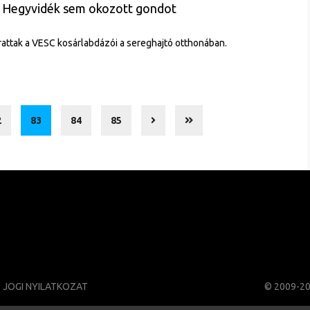
a Hegyvidék sem okozott gondot
attak a VESC kosárlabdázói a sereghajtó otthonában.
2
83
84
85
JOGI NYILATKOZAT
© 2009-2