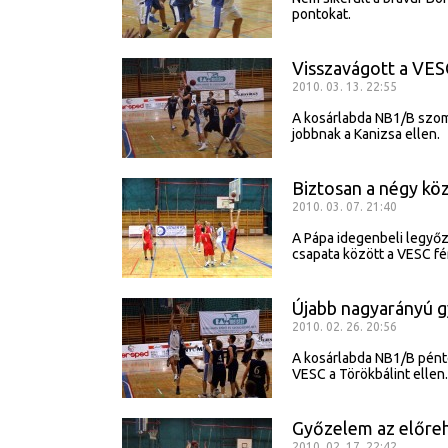
pontokat.
Visszavágott a VESC
2010. 03. 13. 22:55
A kosárlabda NB1/B szomb
jobbnak a Kanizsa ellen.
Biztosan a négy kö
2010. 03. 07. 21:40
A Pápa idegenbeli legyőz
csapata között a VESC fé
Újabb nagyarányú 
2010. 02. 26. 20:56
A kosárlabda NB1/B pént
VESC a Törökbálint ellen.
Győzelem az előreh
2010. 02. 17. 22:42