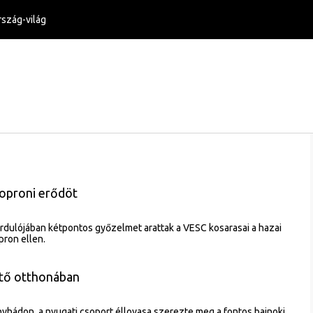
szág-világ
soproni erődöt
rdulójában kétpontos győzelmet arattak a VESC kosarasai a hazai
pron ellen.
ető otthonában
nyhádon, a nyugati csoport éllovasa szerezte meg a fontos bajnoki