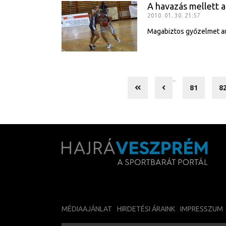
A havazás mellett 
2010. 01. 30. 21:57
Magabiztos győzelmet ar
...
81
8
MÉDIAAJÁNLAT
HIRDETÉSI ÁRAINK
IMPRESSZUM