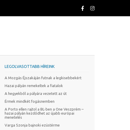
LEGOLVASOTTABB HÍREINK
A Mozgás Éjszakáján futnak a legkisebbekért
Hazai pályán remekeltek a fiatalok
A hegyekből a pályára vezetett az út
Érmek mindkét fogásnemben
A Porto ellen rajtol a BL-ben a One Veszprém –
hazai pályán kezdődhet az újabb európai
menetelés
Varga Szonja bajnoki ezüstérme