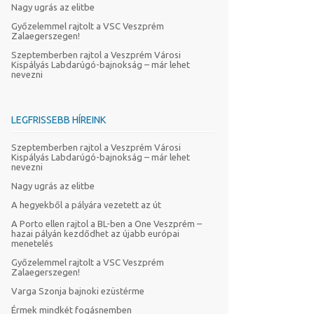
Nagy ugrás az elitbe
Győzelemmel rajtolt a VSC Veszprém
Zalaegerszegen!
Szeptemberben rajtol a Veszprém Városi
Kispályás Labdarúgó-bajnokság – már lehet
nevezni
LEGFRISSEBB HÍREINK
Szeptemberben rajtol a Veszprém Városi
Kispályás Labdarúgó-bajnokság – már lehet
nevezni
Nagy ugrás az elitbe
A hegyekből a pályára vezetett az út
A Porto ellen rajtol a BL-ben a One Veszprém –
hazai pályán kezdődhet az újabb európai
menetelés
Győzelemmel rajtolt a VSC Veszprém
Zalaegerszegen!
Varga Szonja bajnoki ezüstérme
Érmek mindkét fogásnemben