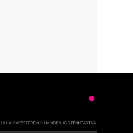
026 HAJRAVESZPREM.HU MINDEN JOG FENNTARTVA.