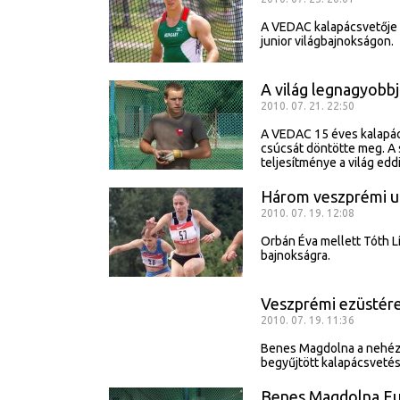
A VEDAC kalapácsvetője 
junior világbajnokságon.
A világ legnagyobb
2010. 07. 21. 22:50
A VEDAC 15 éves kalapács
csúcsát döntötte meg. A 
teljesítménye a világ ed
Három veszprémi u
2010. 07. 19. 12:08
Orbán Éva mellett Tóth Lí
bajnokságra.
Veszprémi ezüstére
2010. 07. 19. 11:36
Benes Magdolna a nehézk
begyűjtött kalapácsveté
Benes Magdolna Eu