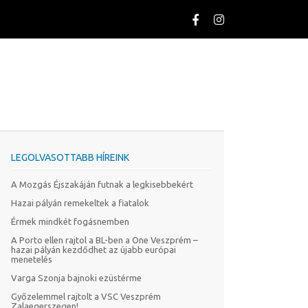
LEGOLVASOTTABB HÍREINK
A Mozgás Éjszakáján futnak a legkisebbekért
Hazai pályán remekeltek a fiatalok
Érmek mindkét fogásnemben
A Porto ellen rajtol a BL-ben a One Veszprém –
hazai pályán kezdődhet az újabb európai
menetelés
Varga Szonja bajnoki ezüstérme
Győzelemmel rajtolt a VSC Veszprém
Zalaegerszegen!