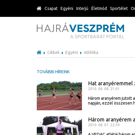
Csapat
Egyéni
Interjú
Életmód
Sportélet
Or
Cikkek
Egyéni
Atlétika
TOVÁBBI HÍREINK
Hat aranyéremmel z
2010. 08. 08. 21:01
Három aranyérem jutott a
napján, ezzel összesen h
Három aranyérem a
2010. 08. 07. 22:39
A VEDAC atlétái három a