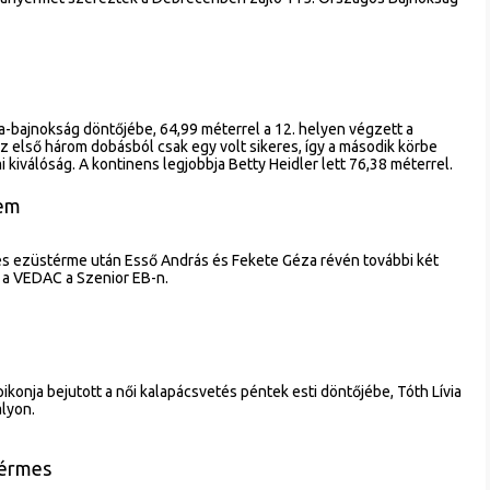
a-bajnokság döntőjébe, 64,99 méterrel a 12. helyen végzett a
 első három dobásból csak egy volt sikeres, így a második körbe
 kiválóság. A kontinens legjobbja Betty Heidler lett 76,38 méterrel.
rem
s ezüstérme után Esső András és Fekete Géza révén további két
 a VEDAC a Szenior EB-n.
konja bejutott a női kalapácsvetés péntek esti döntőjébe, Tóth Lívia
ályon.
térmes