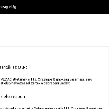
szág-világ
árták az OB-t
 VEDAC atlétáinak a 115. Országos Bajnokság vasárnapi, záró
at első helyezéssel zárták a debreceni viadalt.
z első napon
ranyérmet szereztek a Debrecenben zajló 115. Országos Bajnokság