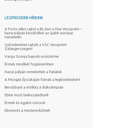
LEGFRISSEBB HÍREINK
A Porto ellen rajtol a BL-ben a One Veszprém –
hazai pályán kezdődhet az újabb európai
menetelés
Győzelemmel rajtolt a VSC Veszprém
Zalaegerszegen!
Varga Szonja bajnoki ezüstérme
Érmek mindkét fogásnemben
Hazai pályán remekeltek a fiatalok
A Mozgás Éjszakáján futnak a legkisebbekért
Berobbant a mölkky a diákolimpián
Ebbe most beleszaladtunk
Érmek és egyéni csúcsok
Elismerés a mesteredzőnek