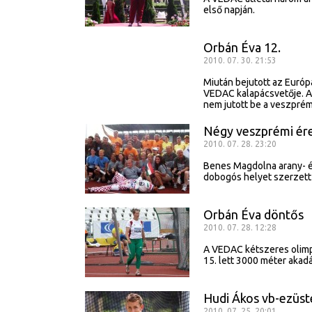
első napján.
Orbán Éva 12.
2010. 07. 30. 21:53
Miután bejutott az Európ
VEDAC kalapácsvetője. Az
nem jutott be a veszprémi
Négy veszprémi é
2010. 07. 28. 23:20
Benes Magdolna arany- é
dobogós helyet szerzett
Orbán Éva döntős
2010. 07. 28. 12:28
A VEDAC kétszeres olimpi
15. lett 3000 méter akad
Hudi Ákos vb-ezüs
2010. 07. 25. 20:01