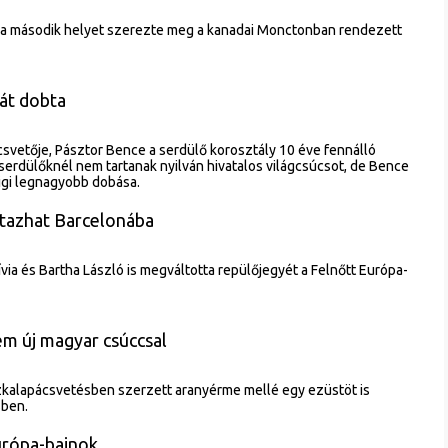
a második helyet szerezte meg a kanadai Monctonban rendezett
ját dobta
vetője, Pásztor Bence a serdülő korosztály 10 éve fennálló
serdülőknél nem tartanak nyilván hivatalos világcsúcsot, de Bence
digi legnagyobb dobása.
tazhat Barcelonába
via és Bartha László is megváltotta repülőjegyét a Felnőtt Európa-
m új magyar csúccsal
alapácsvetésben szerzett aranyérme mellé egy ezüstöt is
sben.
rópa-bajnok