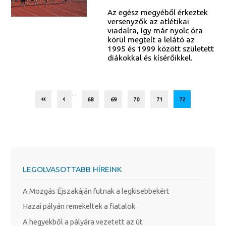
Az egész megyéből érkeztek
versenyzők az atlétikai
viadalra, így már nyolc óra
körül megtelt a lelátó az
1995 és 1999 között született
diákokkal és kísérőikkel.
...
68
69
70
71
72
LEGOLVASOTTABB HÍREINK
A Mozgás Éjszakáján futnak a legkisebbekért
Hazai pályán remekeltek a fiatalok
A hegyekből a pályára vezetett az út