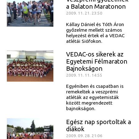
a Balaton Maratonon
2009. 11. 21. 23:50
Kállay Dániel és Tóth Áron
győzelme mellett számos
helyezést értek el a VEDAC
atlétái Siófokon.
VEDAC-os sikerek az
Egyetemi Félmaraton
Bajnokságon
2009. 11. 11. 14:55
Egyéniben és csapatban is
remekeltek a veszprémi
atléták az egyetemisták
között megrendezett
bajnokságon.
Egész nap sportoltak a
diákok
2009. 09. 28. 21:06