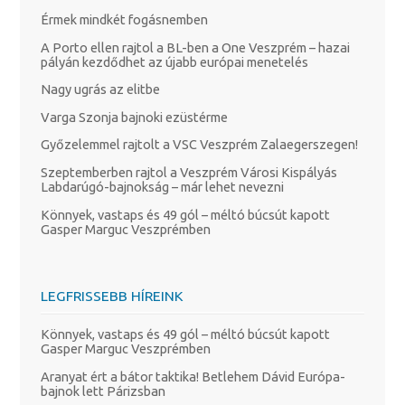
Érmek mindkét fogásnemben
A Porto ellen rajtol a BL-ben a One Veszprém – hazai
pályán kezdődhet az újabb európai menetelés
Nagy ugrás az elitbe
Varga Szonja bajnoki ezüstérme
Győzelemmel rajtolt a VSC Veszprém Zalaegerszegen!
Szeptemberben rajtol a Veszprém Városi Kispályás
Labdarúgó-bajnokság – már lehet nevezni
Könnyek, vastaps és 49 gól – méltó búcsút kapott
Gasper Marguc Veszprémben
LEGFRISSEBB HÍREINK
Könnyek, vastaps és 49 gól – méltó búcsút kapott
Gasper Marguc Veszprémben
Aranyat ért a bátor taktika! Betlehem Dávid Európa-
bajnok lett Párizsban