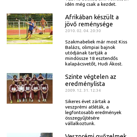
idén még csak a kezdet.
Afrikában készült a
jövő reménysége
2010. 02. 04. 20:30
Szakmabeliek már most Kiss
Balázs, olimpiai bajnok
utódjának tartják a
mindössze 18 esztendős
kalapácsvetőt, Hudi Ákost.
Szinte végtelen az
eredménylista
2009. 12. 31. 12:34
Sikeres évet zártak a
veszprémi atléták, a
legfontosabb eredmények
összegyűjtésére
vállalkoztunk.
Veszprémi győzelmek