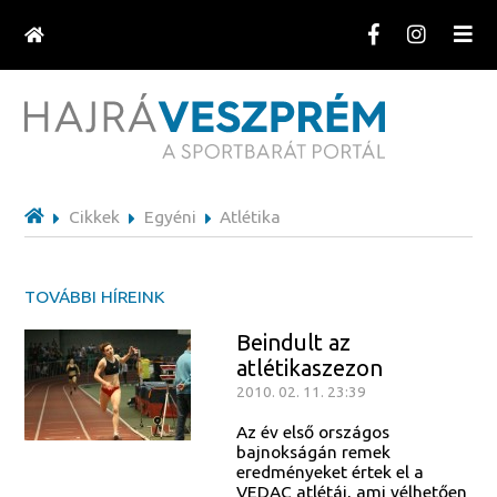
Cikkek
Egyéni
Atlétika
TOVÁBBI HÍREINK
Beindult az
atlétikaszezon
2010. 02. 11. 23:39
Az év első országos
bajnokságán remek
eredményeket értek el a
VEDAC atlétái, ami vélhetően