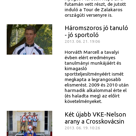
futamán vett részt, de jutott
induló a Tour de Zalakaros
országúti versenyre is.
Háromszoros jó tanuló
- jó sportoló
2013. 06. 21. 19:06
Horváth Marcell a tavalyi
évben elért eredményes
tanulmányi munkájáért és
kimagasló
sportteljesítményéért ismét
megkapta a legrangosabb
elismerést. 2009 és 2010 után
harmadik alkalommal érte el
(és haladta meg) az előírt
követelményeket.
Két újabb VKE-Nelson
arany a Crosskovácsin
2013. 06. 19. 10:26