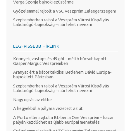
Varga Szonja bajnoki ezüstérme
Győzelemmel rajtolt a VSC Veszprém Zalaegerszegen!
Szeptemberben rajtol a Veszprém Városi Kispályás
Labdarúgó-bajnokság – már lehet nevezni
LEGFRISSEBB HÍREINK
Könnyek, vastaps és 49 gól – méltó búcsút kapott
Gasper Marguc Veszprémben
Aranyat ért a bátor taktika! Betlehem Dávid Európa-
bajnok lett Párizsban
Szeptemberben rajtol a Veszprém Városi Kispályás
Labdarúgó-bajnokság – már lehet nevezni
Nagy ugrás az elitbe
A hegyekből a pályára vezetett az út
A Porto ellen rajtol a BL-ben a One Veszprém – hazai
pályán kezdődhet az újabb európai menetelés
Győzelemmel rajtolt a VSC Veszprém Zalaegerszegen!