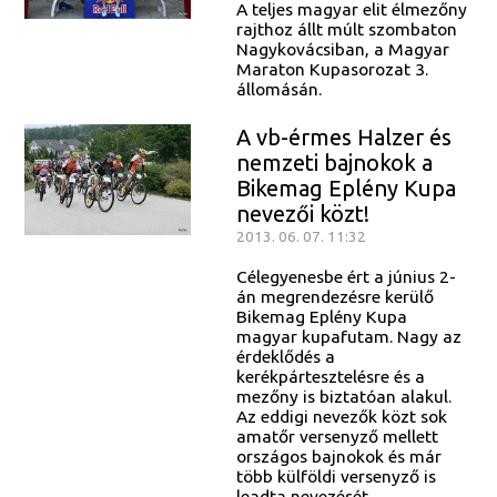
A teljes magyar elit élmezőny
rajthoz állt múlt szombaton
Nagykovácsiban, a Magyar
Maraton Kupasorozat 3.
állomásán.
A vb-érmes Halzer és
nemzeti bajnokok a
Bikemag Eplény Kupa
nevezői közt!
2013. 06. 07. 11:32
Célegyenesbe ért a június 2-
án megrendezésre kerülő
Bikemag Eplény Kupa
magyar kupafutam. Nagy az
érdeklődés a
kerékpártesztelésre és a
mezőny is biztatóan alakul.
Az eddigi nevezők közt sok
amatőr versenyző mellett
országos bajnokok és már
több külföldi versenyző is
leadta nevezését.