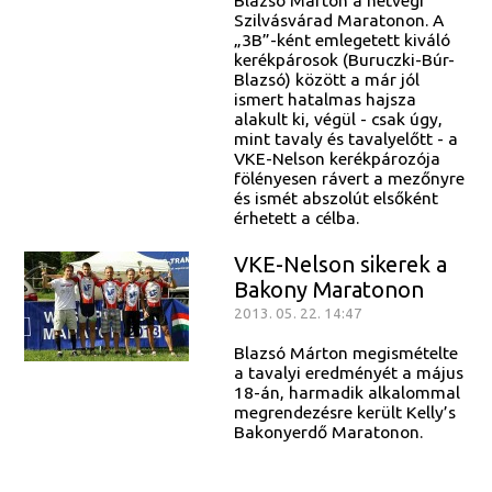
Blazsó Márton a hétvégi
Szilvásvárad Maratonon. A
„3B”-ként emlegetett kiváló
kerékpárosok (Buruczki-Búr-
Blazsó) között a már jól
ismert hatalmas hajsza
alakult ki, végül - csak úgy,
mint tavaly és tavalyelőtt - a
VKE-Nelson kerékpározója
fölényesen rávert a mezőnyre
és ismét abszolút elsőként
érhetett a célba.
VKE-Nelson sikerek a
Bakony Maratonon
2013. 05. 22. 14:47
Blazsó Márton megismételte
a tavalyi eredményét a május
18-án, harmadik alkalommal
megrendezésre került Kelly’s
Bakonyerdő Maratonon.