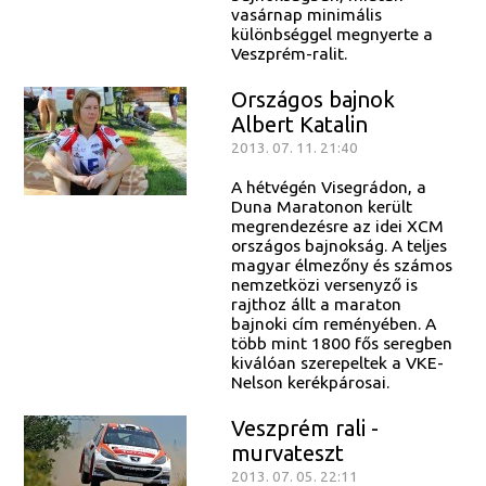
vasárnap minimális
különbséggel megnyerte a
Veszprém-ralit.
Országos bajnok
Albert Katalin
2013. 07. 11. 21:40
A hétvégén Visegrádon, a
Duna Maratonon került
megrendezésre az idei XCM
országos bajnokság. A teljes
magyar élmezőny és számos
nemzetközi versenyző is
rajthoz állt a maraton
bajnoki cím reményében. A
több mint 1800 fős seregben
kiválóan szerepeltek a VKE-
Nelson kerékpárosai.
Veszprém rali -
murvateszt
2013. 07. 05. 22:11