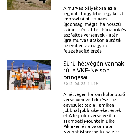
A murvás pályákban az a
legjobb, hogy lehet egy kicsit
improvizálni. Ez nem
újdonság, mégis, ha hosszú
szünet - értsd: téli hónapok és
aszfaltos versenyek - után
újra murvás utakon autózik
az ember, az nagyon
felszabadító érzés.
Sűrű hétvégén vannak
túl a VKE-Nelson
bringásai
2013. 06. 25. 11:49
A hétvégén három különböző
versenyen vettek részt az
egyesület tagjai, amiken
jobbnál jobb sikereket értek
el. A legtöbb versenyző a
szombati Mountain Bike
Pikniken és a vasárnapi
Nyugat-Maraton Kupa zirci