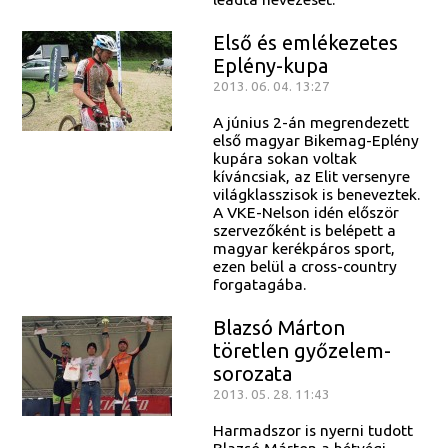
Első és emlékezetes
Eplény-kupa
2013. 06. 04. 13:27
A június 2-án megrendezett
első magyar Bikemag-Eplény
kupára sokan voltak
kíváncsiak, az Elit versenyre
világklasszisok is beneveztek.
A VKE-Nelson idén először
szervezőként is belépett a
magyar kerékpáros sport,
ezen belül a cross-country
forgatagába.
Blazsó Márton
töretlen győzelem-
sorozata
2013. 05. 28. 11:43
Harmadszor is nyerni tudott