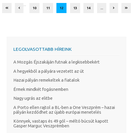
...
10
11
12
13
14
...
LEGOLVASOTTABB HÍREINK
A Mozgás Éjszakáján futnak a legkisebbekért
A hegyekből a pályára vezetett az út
Hazai pályán remekeltek a fiatalok
Érmek mindkét fogásnemben
Nagy ugrás az elitbe
A Porto ellen rajtol a BL-ben a One Veszprém – hazai
pályán kezdődhet az újabb európai menetelés
Könnyek, vastaps és 49 gól – méltó búcsút kapott
Gasper Marguc Veszprémben