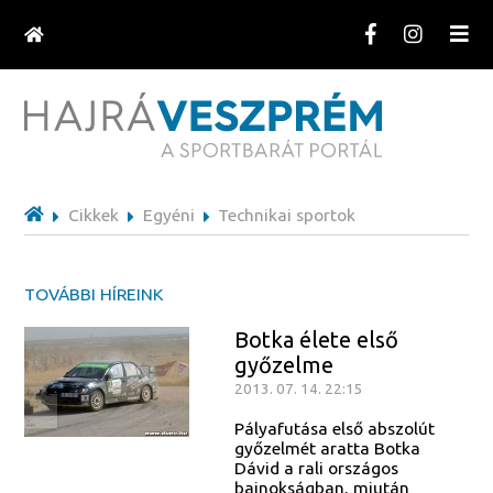
Cikkek
Egyéni
Technikai sportok
TOVÁBBI HÍREINK
Botka élete első
győzelme
2013. 07. 14. 22:15
Pályafutása első abszolút
győzelmét aratta Botka
Dávid a rali országos
bajnokságban, miután