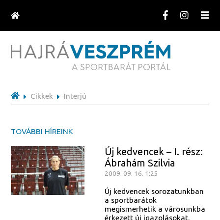
Cikkek
Interjú
TOVÁBBI HÍREINK
Új kedvencek – I. rész:
Ábrahám Szilvia
2009. 09. 16. 1:25
Új kedvencek sorozatunkban
a sportbarátok
megismerhetik a városunkba
érkezett új igazolásokat,