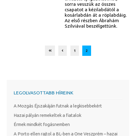
sorra vesszük az összes
csapatot a kézilabdától a
kosárlabdán át a röplabdáig.
Az első részben Ábrahám
Szilviával beszélgettünk.
1
2
LEGOLVASOTTABB HÍREINK
A Mozgás Éjszakáján futnak a legkisebbekért
Hazai pályán remekeltek a fiatalok
Érmek mindkét fogásnemben
A Porto ellen rajtol a BL-ben a One Veszprém – hazai