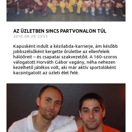
AZ ÜZLETBEN SINCS PARTVONALON TÚL
2010. 09. 29. 23:53
Kapusként indult a kézilabda-karrierje, ám később
jobbszélsőként kergette őrületbe az ellenfeleik
hálóőreit – és csapatai szakvezetőit. A 160-szoros
válogatott Horváth Gábor vagány, néha nehezen
kezelhető játékos volt, aki már aktív sportolóként
kacsintgatott az üzleti élet felé.