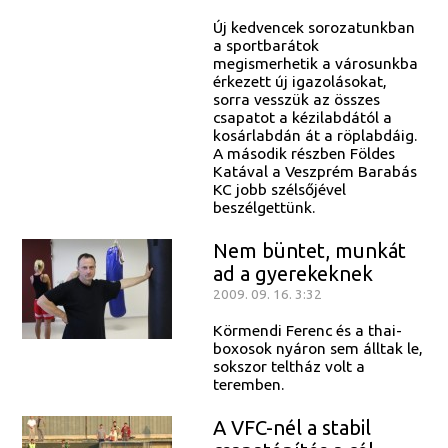
Új kedvencek sorozatunkban
a sportbarátok
megismerhetik a városunkba
érkezett új igazolásokat,
sorra vesszük az összes
csapatot a kézilabdától a
kosárlabdán át a röplabdáig.
A második részben Földes
Katával a Veszprém Barabás
KC jobb szélsőjével
beszélgettünk.
Nem büntet, munkát
ad a gyerekeknek
2009. 09. 16. 3:32
Körmendi Ferenc és a thai-
boxosok nyáron sem álltak le,
sokszor teltház volt a
teremben.
A VFC-nél a stabil