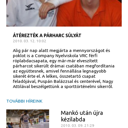
ÁTÉREZTÉK A PÁRHARC SÚLYÁT
2010. 03. 12. 10:02
Alig pár nap alatt megjárta a mennyországot és
poklot is a Company Nyelviskola VRC férfi
röplabdacsapata, egy már-már elveszített
párharcot sikerült drámai csatában megfordítania
az együttesnek, amivel fennállása legnagyobb
sikerét érte el. A lelkes, összetartó csapat
feladójával, Puspán Balázzsal és centerével, Nagy
Attilával beszélgettünk a sporttörténelmi sikerről.
TOVÁBBI HÍREINK
Mankó után újra
kézilabda
2010. 03. 09. 21:29