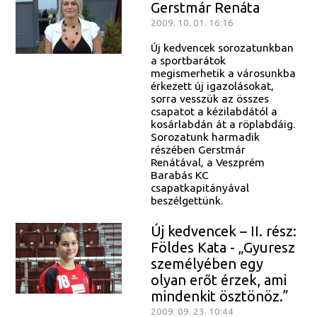
Gerstmár Renáta
2009. 10. 01. 16:16
Új kedvencek sorozatunkban
a sportbarátok
megismerhetik a városunkba
érkezett új igazolásokat,
sorra vesszük az összes
csapatot a kézilabdától a
kosárlabdán át a röplabdáig.
Sorozatunk harmadik
részében Gerstmár
Renátával, a Veszprém
Barabás KC
csapatkapitányával
beszélgettünk.
Új kedvencek – II. rész:
Földes Kata - „Gyuresz
személyében egy
olyan erőt érzek, ami
mindenkit ösztönöz.”
2009. 09. 23. 10:44