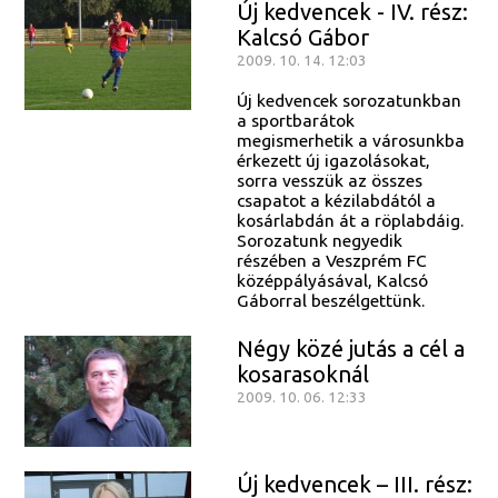
Új kedvencek - IV. rész:
Kalcsó Gábor
2009. 10. 14. 12:03
Új kedvencek sorozatunkban
a sportbarátok
megismerhetik a városunkba
érkezett új igazolásokat,
sorra vesszük az összes
csapatot a kézilabdától a
kosárlabdán át a röplabdáig.
Sorozatunk negyedik
részében a Veszprém FC
középpályásával, Kalcsó
Gáborral beszélgettünk.
Négy közé jutás a cél a
kosarasoknál
2009. 10. 06. 12:33
Új kedvencek – III. rész: