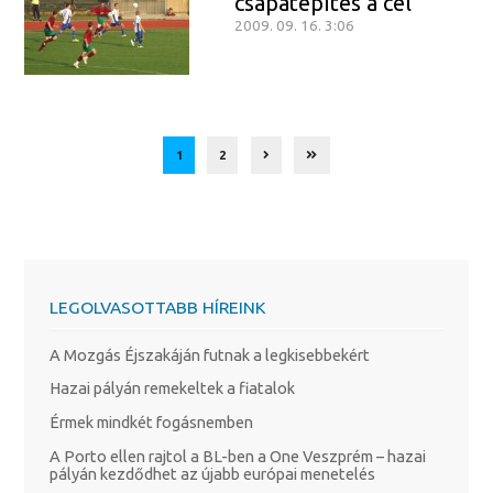
csapatépítés a cél
2009. 09. 16. 3:06
1
2
LEGOLVASOTTABB HÍREINK
A Mozgás Éjszakáján futnak a legkisebbekért
Hazai pályán remekeltek a fiatalok
Érmek mindkét fogásnemben
A Porto ellen rajtol a BL-ben a One Veszprém – hazai
pályán kezdődhet az újabb európai menetelés