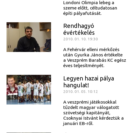
Londoni Olimpia lebeg a
szeme előtt, céltudatosan
építi pályafutását.
Rendhagyó
évértékelés
2010. 01. 10. 19:30
A Fehérvár elleni mérkőzés
után Gyurka János értékelte
a Veszprém Barabás KC egész
éves teljesítményét.
Legyen hazai pálya
hangulat!
2010. 01. 05. 10:12
A veszprémi játékosokkal
tűzdelt magyar válogatott
szövetségi kapitányát,
Csoknyai Istvánt kérdeztük a
januári EB-ről.