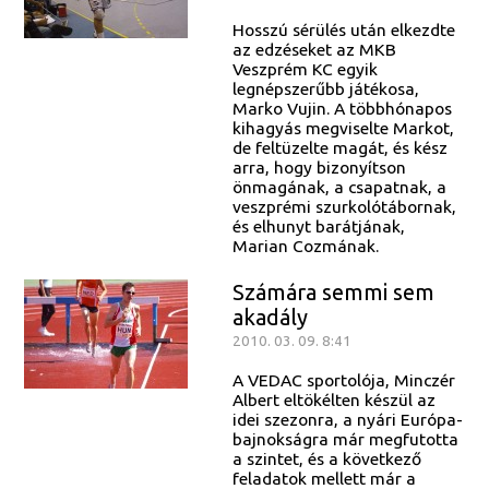
Hosszú sérülés után elkezdte
az edzéseket az MKB
Veszprém KC egyik
legnépszerűbb játékosa,
Marko Vujin. A többhónapos
kihagyás megviselte Markot,
de feltüzelte magát, és kész
arra, hogy bizonyítson
önmagának, a csapatnak, a
veszprémi szurkolótábornak,
és elhunyt barátjának,
Marian Cozmának.
Számára semmi sem
akadály
2010. 03. 09. 8:41
A VEDAC sportolója, Minczér
Albert eltökélten készül az
idei szezonra, a nyári Európa-
bajnokságra már megfutotta
a szintet, és a következő
feladatok mellett már a