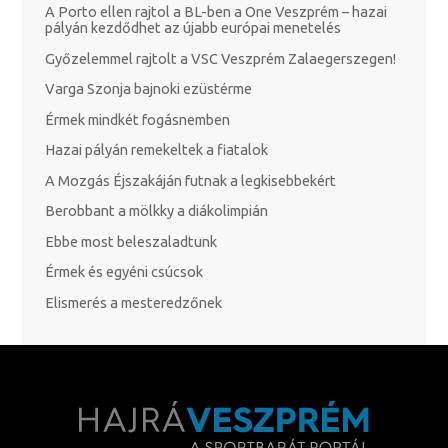
A Porto ellen rajtol a BL-ben a One Veszprém – hazai
pályán kezdődhet az újabb európai menetelés
Győzelemmel rajtolt a VSC Veszprém Zalaegerszegen!
Varga Szonja bajnoki ezüstérme
Érmek mindkét fogásnemben
Hazai pályán remekeltek a fiatalok
A Mozgás Éjszakáján futnak a legkisebbekért
Berobbant a mölkky a diákolimpián
Ebbe most beleszaladtunk
Érmek és egyéni csúcsok
Elismerés a mesteredzőnek