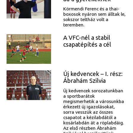
Körmendi Ferenc és a thai-
boxosok nyáron sem álltak le,
sokszor teltház volt a
teremben.
A VFC-nél a stabil
csapatépítés a cél
Új kedvencek – I. rész:
Ábrahám Szilvia
Új kedvencek sorozatunkban
a sportbarátok
megismerhetik a városunkba
érkezett új igazolásokat,
sorra vesszük az összes
csapatot a kézilabdától a
kosárlabdán át a röplabdáig.
Az első részben Ábrahám