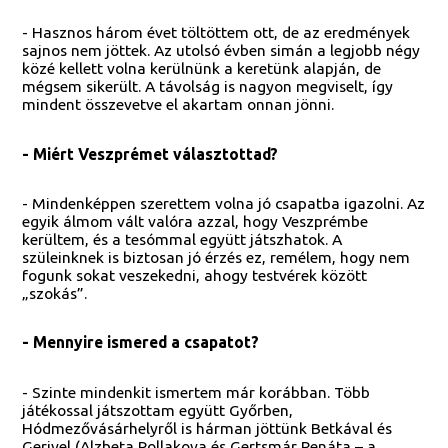
- Hasznos három évet töltöttem ott, de az eredmények
sajnos nem jöttek. Az utolsó évben simán a legjobb négy
közé kellett volna kerülnünk a keretünk alapján, de
mégsem sikerült. A távolság is nagyon megviselt, így
mindent összevetve el akartam onnan jönni.
- Miért Veszprémet választottad?
- Mindenképpen szerettem volna jó csapatba igazolni. Az
egyik álmom vált valóra azzal, hogy Veszprémbe
kerültem, és a tesómmal együtt játszhatok. A
szüleinknek is biztosan jó érzés ez, remélem, hogy nem
fogunk sokat veszekedni, ahogy testvérek között
„szokás”.
- Mennyire ismered a csapatot?
- Szinte mindenkit ismertem már korábban. Több
játékossal játszottam együtt Győrben,
Hódmezővásárhelyről is hárman jöttünk Betkával és
Gerivel (Alzbeta Pollakova és Gertsmár Renáta – a