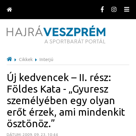
Cikkek
Interjú
Új kedvencek – II. rész:
Földes Kata - „Gyuresz
személyében egy olyan
erőt érzek, ami mindenkit
ösztönöz.”
DÁTUM: 2009. 09. 23. 10:44