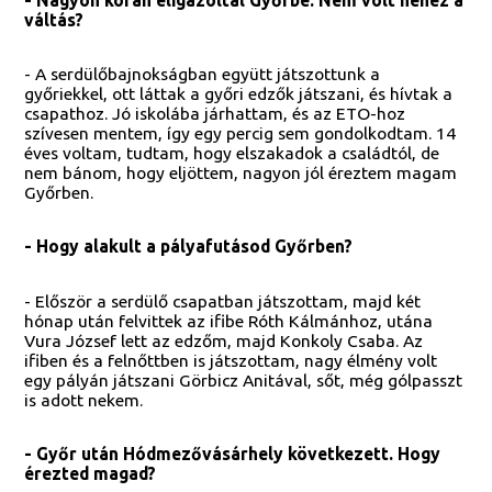
váltás?
- A serdülőbajnokságban együtt játszottunk a
győriekkel, ott láttak a győri edzők játszani, és hívtak a
csapathoz. Jó iskolába járhattam, és az ETO-hoz
szívesen mentem, így egy percig sem gondolkodtam. 14
éves voltam, tudtam, hogy elszakadok a családtól, de
nem bánom, hogy eljöttem, nagyon jól éreztem magam
Győrben.
- Hogy alakult a pályafutásod Győrben?
- Először a serdülő csapatban játszottam, majd két
hónap után felvittek az ifibe Róth Kálmánhoz, utána
Vura József lett az edzőm, majd Konkoly Csaba. Az
ifiben és a felnőttben is játszottam, nagy élmény volt
egy pályán játszani Görbicz Anitával, sőt, még gólpasszt
is adott nekem.
- Győr után Hódmezővásárhely következett. Hogy
érezted magad?