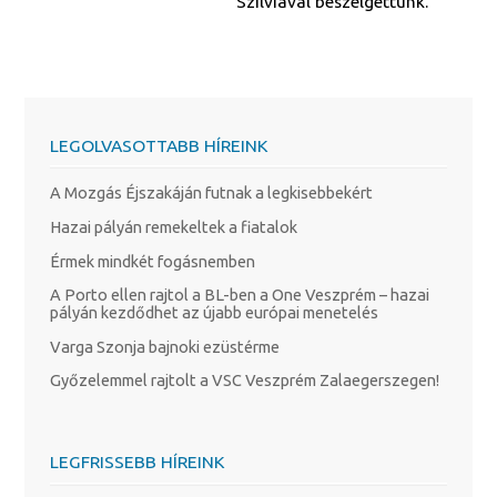
Szilviával beszélgettünk.
LEGOLVASOTTABB HÍREINK
A Mozgás Éjszakáján futnak a legkisebbekért
Hazai pályán remekeltek a fiatalok
Érmek mindkét fogásnemben
A Porto ellen rajtol a BL-ben a One Veszprém – hazai
pályán kezdődhet az újabb európai menetelés
Varga Szonja bajnoki ezüstérme
Győzelemmel rajtolt a VSC Veszprém Zalaegerszegen!
LEGFRISSEBB HÍREINK