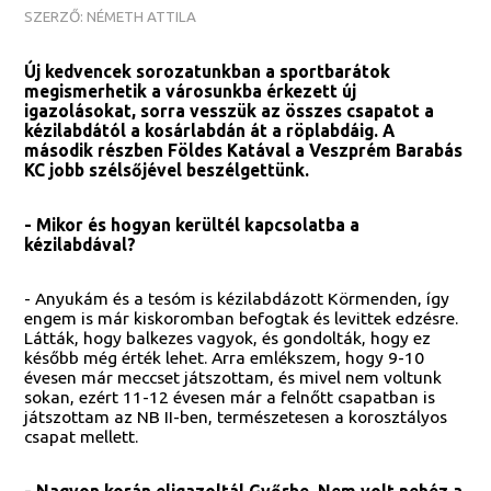
SZERZŐ: NÉMETH ATTILA
Új kedvencek sorozatunkban a sportbarátok
megismerhetik a városunkba érkezett új
igazolásokat, sorra vesszük az összes csapatot a
kézilabdától a kosárlabdán át a röplabdáig. A
második részben Földes Katával a Veszprém Barabás
KC jobb szélsőjével beszélgettünk.
- Mikor és hogyan kerültél kapcsolatba a
kézilabdával?
- Anyukám és a tesóm is kézilabdázott Körmenden, így
engem is már kiskoromban befogtak és levittek edzésre.
Látták, hogy balkezes vagyok, és gondolták, hogy ez
később még érték lehet. Arra emlékszem, hogy 9-10
évesen már meccset játszottam, és mivel nem voltunk
sokan, ezért 11-12 évesen már a felnőtt csapatban is
játszottam az NB II-ben, természetesen a korosztályos
csapat mellett.
- Nagyon korán eligazoltál Győrbe. Nem volt nehéz a