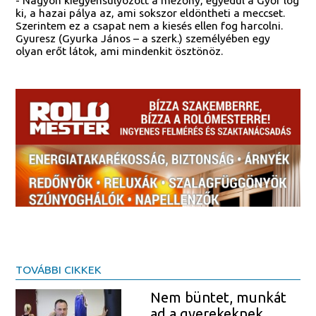
- Nagyon kiegyensúlyozott a mezőny, egyedül a Győr lóg
ki, a hazai pálya az, ami sokszor eldöntheti a meccset.
Szerintem ez a csapat nem a kiesés ellen fog harcolni.
Gyuresz (Gyurka János – a szerk.) személyében egy
olyan erőt látok, ami mindenkit ösztönöz.
TOVÁBBI CIKKEK
Nem büntet, munkát
ad a gyerekeknek