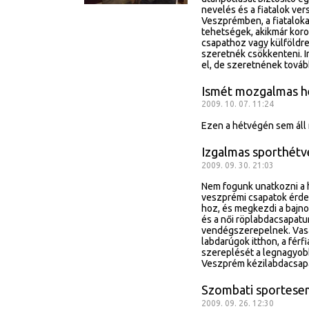
nevelés és a fiatalok ve
Veszprémben, a fiataloka
tehetségek, akikmár koro
csapathoz vagy külföldre
szeretnék csökkenteni. I
el, de szeretnének tovább
Ismét mozgalmas h
2009. 10. 07. 11:24
Ezen a hétvégén sem áll 
Izgalmas sporthétv
2009. 09. 30. 21:03
Nem fogunk unatkozni a h
veszprémi csapatok érdek
hoz, és megkezdi a bajnok
és a női röplabdacsapatun
vendégszerepelnek. Vasár
labdarúgok itthon, a fér
szereplését a legnagyob
Veszprém kézilabdacsapat
Szombati sportes
2009. 09. 26. 12:30