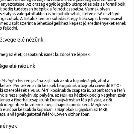
rsenyeztetése. Az ország egyik legjobb utánpótlás bázisa formálódik
t pedig tudatosan beépítik a felnőtt csapatba. Vannak olyan
sztályos válogatottakban is bemutatkoztak, illetve első osztályú
 igazoltak. A fiatalok lemorzsolódását egy fiókcsapat bevonásával
rmes Zsolt szerint a lehetőségeikhez képest jó eredményeket érnek
 fejlődni.
étvége elé nézünk
meg az élet, csapataink ismét küzdőtérre lépnek.
ége elé nézünk
étvégén hiszen javába zajlanak azok a bajnokságok, ahol a
eltek. Pénteken a női kézisek látogatnak a bajnoki címvédő ETO-
i szereplését a VESC férfi kosárlabda csapata is. Szombaton a férfi
k is hazai pályán lép pályára, az NBII-es kézisek pedig Nagykanizsán
nap a floorballcsapatunk Dunaújvárosban lép pályára, a női
fiak idegenben küzdenek meg a bajnoki pontokért. Megkezdi
b európai kézilabda kupában, a Bajnokok Ligájában az MKB
a, a világválogatottal felérő Löwen otthonában.
emények