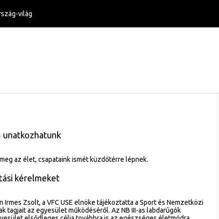
szág-világ
 unatkozhatunk
meg az élet, csapataink ismét küzdőtérre lépnek.
tási kérelmeket
n Irmes Zsolt, a VFC USE elnöke tájékoztatta a Sport és Nemzetközi
k tagjait az egyesület működéséről. Az NB III-as labdarúgók
gyesület elsődleges célja továbbra is az egészséges életmódra