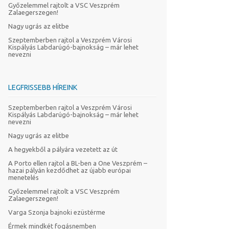
Győzelemmel rajtolt a VSC Veszprém
Zalaegerszegen!
Nagy ugrás az elitbe
Szeptemberben rajtol a Veszprém Városi
Kispályás Labdarúgó-bajnokság – már lehet
nevezni
LEGFRISSEBB HÍREINK
Szeptemberben rajtol a Veszprém Városi
Kispályás Labdarúgó-bajnokság – már lehet
nevezni
Nagy ugrás az elitbe
A hegyekből a pályára vezetett az út
A Porto ellen rajtol a BL-ben a One Veszprém –
hazai pályán kezdődhet az újabb európai
menetelés
Győzelemmel rajtolt a VSC Veszprém
Zalaegerszegen!
Varga Szonja bajnoki ezüstérme
Érmek mindkét fogásnemben