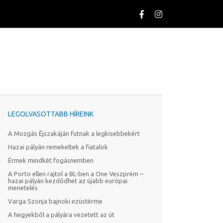
LEGOLVASOTTABB HÍREINK
A Mozgás Éjszakáján futnak a legkisebbekért
Hazai pályán remekeltek a fiatalok
Érmek mindkét fogásnemben
A Porto ellen rajtol a BL-ben a One Veszprém –
hazai pályán kezdődhet az újabb európai
menetelés
Varga Szonja bajnoki ezüstérme
A hegyekből a pályára vezetett az út