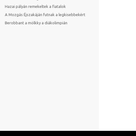
Hazai pályán remekeltek a fiatalok
A Mozgás Éjszakáján futnak a legkisebbekért
Berobbant a mölkky a diákolimpián