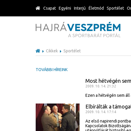
Csapat
Egyéni
Interjú
Életmód
Sportélet
Or
Cikkek
Sportélet
TOVÁBBI HÍREINK
Most hétvégén sem
2009. 10. 14. 21:32
Ezen a hétvégén sem áll 
Elbírálták a támoga
2009. 10. 14. 17:14
Az első napirendi pontba
Kapcsolatok Bizottságána
utánpótlását biztosító e