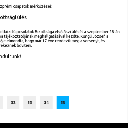
szprémi csapatok mérkőzései:
ottsági ülés
etközi Kapcsolatok Bizottsága első őszi ülését a szeptember 28-án
a tájékoztatójának meghallgatásával kezdte. Kungli József, a
je elmondta, hogy már 17 éve rendezik meg a versenyt, és
ekeznek bővíteni.
ndultunk!
32
33
34
35