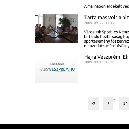
A mai napon érdekelt ve
Tartalmas volt a biz
2009. 09. 22. 17:39
Városunk Sport- és Nemz
tartandó Köztársaság Kup
sportesemény főszervező
nemzetközi méretűvé igy
Hajrá Veszprém! Eli
2009. 09. 16. 10:08
...
31