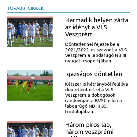
TOVÁBBI CIKKEK
Harmadik helyen zárta
az idényt a VLS
Veszprém
Döntetlennel fejezte be a
2021/2022-es szezont a VLS
Veszprém a labdarúgó NB III
nyugati csoportjában.
Igazságos döntetlen
Kétszer is hátrányból felállva
döntetlent ért el a VLS
Veszprém a dobogósok
randevúján a BVSC ellen a
labdarúgó NB III 35.
fordulójában.
Három piros lap,
három veszprémi