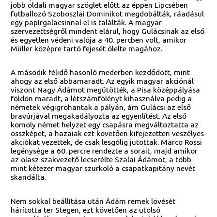
jobb oldali magyar szöglet előtt az éppen Lipcsében
futballozó Szoboszlai Dominikot megdobálták, ráadásul
egy papírgalacsinnal el is találták. A magyar
szervezettségről mindent elárul, hogy Gulácsinak az első
és egyetlen védeni valója a 40. percben volt, amikor
Müller középre tartó fejesét ölelte magához.
A második félidő hasonló mederben kezdődött, mint
ahogy az első abbamaradt. Az egyik magyar akciónál
viszont Nagy Ádámot megütötték, a Pisa középpályása
földön maradt, a létszámfölényt kihasználva pedig a
németek végigrohantak a pályán, ám Gulácsi az első
bravúrjával megakadályozta az egyenlítést. Az első
komoly német helyzet egy csapásra megváltoztatta az
összképet, a hazaiak ezt követően kifejezetten veszélyes
akciókat vezettek, de csak lesgólig jutottak. Marco Rossi
legénysége a 60. percre rendezte a sorait, majd amikor
az olasz szakvezető lecserélte Szalai Ádámot, a több
mint kétezer magyar szurkoló a csapatkapitány nevét
skandálta.
Nem sokkal beállítása után Ádám remek lövését
hárította ter Stegen, ezt követően az utolsó