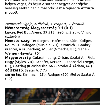
helyen végez, és bejut a sorozat négyes döntőjébe,
vereség esetén pedig második lesz a Squadra Azzurra
mögött.
Nemzetek Ligája, A divízió, 3. csoport, 5. forduló:
Németország-Magyarország 0-1 (0-1)
Lipcse, Red Bull Aréna, 39 513 néző, v.: Slavko Vincic
(szlovén)
Németország
: Ter Stegen - Hofmann, Süle, Rüdiger,
Raum - Gündogan (Musiala, 70.), Kimmich - Gnabry
(Kehrer, a szünetben), Müller (Nmecha, 85.), Sané -
Werner (Havertz, 70.)
Magyarország
: Gulácsi - Lang, Orbán, Szalai A. - Fiola,
Nagy (Styles, 78.), Schäfer, Kerkez - Szoboszlai (Nego,
85.), Gazdag (Kleinheisler, 66.) - Szalai Á. (Ádám, 66.)
gólszerző
: Szalai Á. (17.)
sárga lap
: Kimmich (25.), Rüdiger (90.), illetve Szalai Á.
(40.)