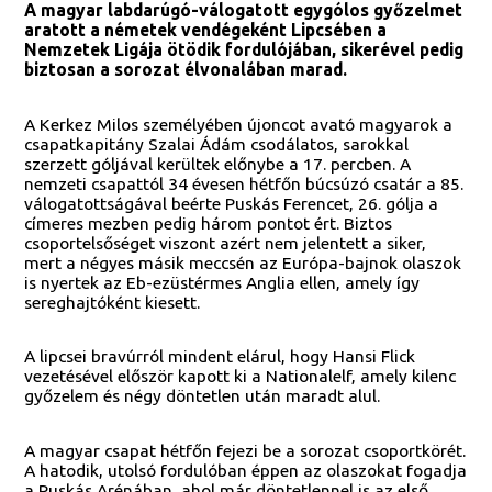
A magyar labdarúgó-válogatott egygólos győzelmet
aratott a németek vendégeként Lipcsében a
Nemzetek Ligája ötödik fordulójában, sikerével pedig
biztosan a sorozat élvonalában marad.
A Kerkez Milos személyében újoncot avató magyarok a
csapatkapitány Szalai Ádám csodálatos, sarokkal
szerzett góljával kerültek előnybe a 17. percben. A
nemzeti csapattól 34 évesen hétfőn búcsúzó csatár a 85.
válogatottságával beérte Puskás Ferencet, 26. gólja a
címeres mezben pedig három pontot ért. Biztos
csoportelsőséget viszont azért nem jelentett a siker,
mert a négyes másik meccsén az Európa-bajnok olaszok
is nyertek az Eb-ezüstérmes Anglia ellen, amely így
sereghajtóként kiesett.
A lipcsei bravúrról mindent elárul, hogy Hansi Flick
vezetésével először kapott ki a Nationalelf, amely kilenc
győzelem és négy döntetlen után maradt alul.
A magyar csapat hétfőn fejezi be a sorozat csoportkörét.
A hatodik, utolsó fordulóban éppen az olaszokat fogadja
a Puskás Arénában, ahol már döntetlennel is az első