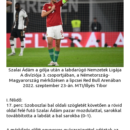
Szalai Ádám a gólja után a labdarúgó Nemzetek Ligája
A divíziója 3. csoportjában, a Németország-
Magyarország mérkőzésen a lipcsei Red Bull Arenában
2022. szeptember 23-án. MTI/Illyés Tibor
I. félidő:
17. perc: Szoboszlai bal oldali szögletét követően a rövid
oldal felé futó Szalai Ádám pazar mozdulattal, sarokkal
továbbította a labdát a bal sarokba (0-1).
A mérkőzés előtt egyperces gyászszünettel adóztak az