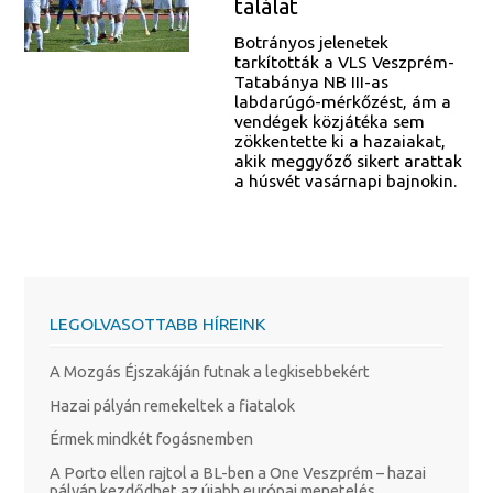
találat
Botrányos jelenetek
tarkították a VLS Veszprém-
Tatabánya NB III-as
labdarúgó-mérkőzést, ám a
vendégek közjátéka sem
zökkentette ki a hazaiakat,
akik meggyőző sikert arattak
a húsvét vasárnapi bajnokin.
LEGOLVASOTTABB HÍREINK
A Mozgás Éjszakáján futnak a legkisebbekért
Hazai pályán remekeltek a fiatalok
Érmek mindkét fogásnemben
A Porto ellen rajtol a BL-ben a One Veszprém – hazai
pályán kezdődhet az újabb európai menetelés