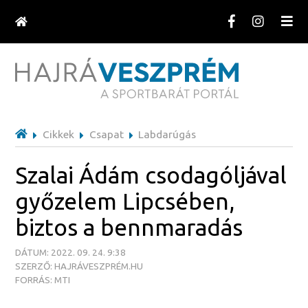
Cikkek
Csapat
Labdarúgás
Szalai Ádám csodagóljával
győzelem Lipcsében,
biztos a bennmaradás
DÁTUM: 2022. 09. 24. 9:38
SZERZŐ: HAJRÁVESZPRÉM.HU
FORRÁS: MTI