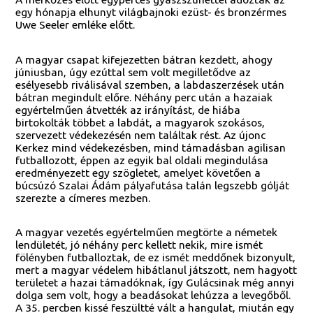
egy hónapja elhunyt világbajnoki ezüst- és bronzérmes
Uwe Seeler emléke előtt.
A magyar csapat kifejezetten bátran kezdett, ahogy
júniusban, úgy ezúttal sem volt megilletődve az
esélyesebb riválisával szemben, a labdaszerzések után
bátran megindult előre. Néhány perc után a hazaiak
egyértelműen átvették az irányítást, de hiába
birtokolták többet a labdát, a magyarok szokásos,
szervezett védekezésén nem találtak rést. Az újonc
Kerkez mind védekezésben, mind támadásban agilisan
futballozott, éppen az egyik bal oldali megindulása
eredményezett egy szögletet, amelyet követően a
búcsúzó Szalai Ádám pályafutása talán legszebb gólját
szerezte a címeres mezben.
A magyar vezetés egyértelműen megtörte a németek
lendületét, jó néhány perc kellett nekik, mire ismét
fölényben futballoztak, de ez ismét meddőnek bizonyult,
mert a magyar védelem hibátlanul játszott, nem hagyott
területet a hazai támadóknak, így Gulácsinak még annyi
dolga sem volt, hogy a beadásokat lehúzza a levegőből.
A 35. percben kissé feszültté vált a hangulat, miután egy