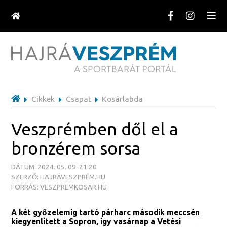
Cikkek
Csapat
Kosárlabda
Veszprémben dől el a
bronzérem sorsa
DÁTUM: 2024. 05. 09. 21:20
SZERZŐ: HAJRÁVESZPRÉM.HU
FORRÁS: VESZPREMKOSAR.HU
A két győzelemig tartó párharc második meccsén
kiegyenlített a Sopron, így vasárnap a Vetési