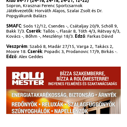
Klub 84-77 (24-16, 24-18, 24-21, 12-22)
Sopron, Krasznai Ferenc Sportcsarnok
Játékvezetők: Horváth Alajos, Szalai Zsolt és Dr.
Popgyákunik Balázs
SMAFC
: Soós 12/12, Csendes -, Csátaljay 20/9, Schöll 9,
Bakk 7/3.
Cserék
: Tallós -, Flasár 8, Tóth 4/3, Rátvay 6/3,
Kovács -, Bőhm -, Meszlényi 18/3.
Edző
: Farkas Dávid
Veszprém
: Szabó 8, Madár 27/15, Varga 2, Takács 2,
Moore 18.
Cserék
: Popadic 3, Prodanovic 17/9, Birkás -.
Edző
: Alex Geddes