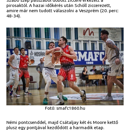
Szabó szép passzából dobott ziccere érkezett a
pirosaktól. A hazai időkérés után Schöll ziccerezett,
amire már nem tudott válaszolni a Veszprém (20. perc:
48-34).
Fotó: smafc1860.hu
Némi pontcsenddel, majd Csátaljay két és Moore kettő
plusz egy pontjával kezdődött a harmadik etap.