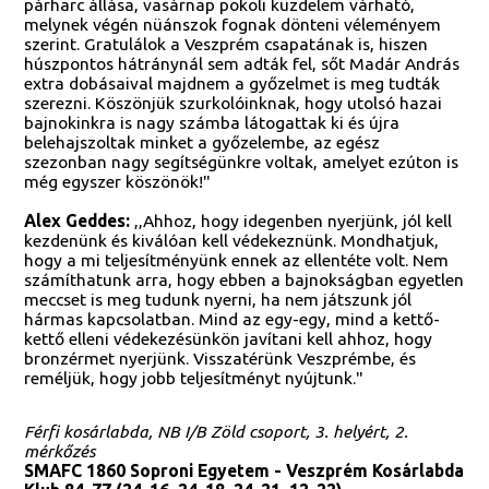
párharc állása, vasárnap pokoli küzdelem várható,
melynek végén nüánszok fognak dönteni véleményem
szerint. Gratulálok a Veszprém csapatának is, hiszen
húszpontos hátránynál sem adták fel, sőt Madár András
extra dobásaival majdnem a győzelmet is meg tudták
szerezni. Köszönjük szurkolóinknak, hogy utolsó hazai
bajnokinkra is nagy számba látogattak ki és újra
belehajszoltak minket a győzelembe, az egész
szezonban nagy segítségünkre voltak, amelyet ezúton is
még egyszer köszönök!"
Alex Geddes:
,,Ahhoz, hogy idegenben nyerjünk, jól kell
kezdenünk és kiválóan kell védekeznünk. Mondhatjuk,
hogy a mi teljesítményünk ennek az ellentéte volt. Nem
számíthatunk arra, hogy ebben a bajnokságban egyetlen
meccset is meg tudunk nyerni, ha nem játszunk jól
hármas kapcsolatban. Mind az egy-egy, mind a kettő-
kettő elleni védekezésünkön javítani kell ahhoz, hogy
bronzérmet nyerjünk. Visszatérünk Veszprémbe, és
reméljük, hogy jobb teljesítményt nyújtunk."
Férfi kosárlabda, NB I/B Zöld csoport, 3. helyért, 2.
mérkőzés
SMAFC 1860 Soproni Egyetem - Veszprém Kosárlabda