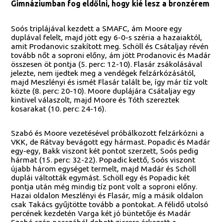
Gimnáziumban fog eldőlni, hogy kié lesz a bronzérem
Soós triplájával kezdett a SMAFC, ám Moore egy
duplával felelt, majd jött egy 6-0-s széria a hazaiaktól,
amit Prodanovic szakított meg. Schöll és Csátaljay révén
tovább nőt a soproni előny, ám jött Prodanovic és Madár
összesen öt pontja (5. perc: 12-10). Flasár zsákolásával
jelezte, nem ijedtek meg a vendégek felzárkózásától,
majd Meszlényi és ismét Flasár talált be, így már tíz volt
közte (8. perc: 20-10). Moore duplájára Csátaljay egy
kintivel válaszolt, majd Moore és Tóth szereztek
kosarakat (10. perc: 24-16).
Szabó és Moore vezetésével próbálkozott felzárkózni a
VKK, de Rátvay bevágott egy hármast. Popadic és Madár
egy-egy, Bakk viszont két pontot szerzett, Soós pedig
hármat (15. perc: 32-22). Popadic kettő, Soós viszont
újabb három egységet termelt, majd Madár és Schöll
duplái váltották egymást. Schöll egy és Popadic két
pontja után még mindig tíz pont volt a soproni előny.
Hazai oldalon Meszlényi és Flasár, míg a másik oldalon
csak Takács gyűjtötte tovább a pontokat. A félidő utolsó
percének kezdetén Varga két jó büntetője és Madár