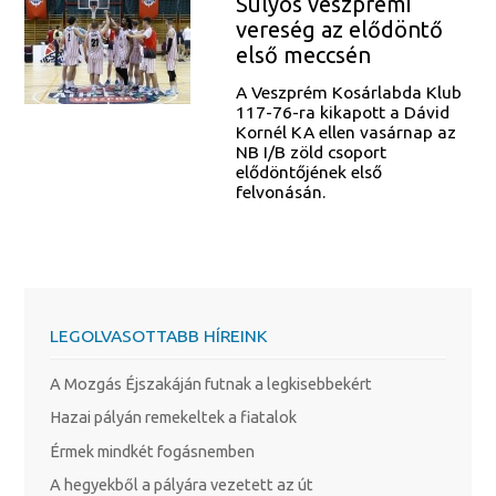
Súlyos veszprémi
vereség az elődöntő
első meccsén
A Veszprém Kosárlabda Klub
117-76-ra kikapott a Dávid
Kornél KA ellen vasárnap az
NB I/B zöld csoport
elődöntőjének első
felvonásán.
LEGOLVASOTTABB HÍREINK
A Mozgás Éjszakáján futnak a legkisebbekért
Hazai pályán remekeltek a fiatalok
Érmek mindkét fogásnemben
A hegyekből a pályára vezetett az út