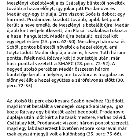
Meszlényi középtávolija és Csátaljay büntetői növelték
tovább a hazai előnyt, így jókor jött Pordanovic és
Madár egy-egy triplája. Erre viszont Soós is dobott egy
hármast. Prodanovic küzdött tovább, újabb két pont
került a neve emellé, de Meszlényi is betalált újra. Madár
újabb kintivel jelentkezett, ám Flasár zsákolása fokozta
a hazai hangulatot. Madár újra betalált, ezúttal két
egységet érően (25. perc: 62-50). Meszlényi hármasa és
Schöll pontos büntetői növelték a hazai előnyt, ami
folytatódott Madár duplája után is, hiszen Tóth három
ponttal felelt neki. Rátvay két jó büntetője után, már
húsz ponttal vezetett a SMAFC (28. perc: 72-52). A
negyed utolsó percében Madár összesen három
büntetője került a helyére, ám továbbra is magabiztos
előnnyel állt a hazai együttes a zárófelvonás előtt (30.
perc: 72-55).
Az utolsó tíz perc első kosara Szabó nevéhez fűződött,
majd ismét betalált a vendégek csapatkapitánya, igaz
közte Rátvay egy büntetőt azért bedobott. Prodanovic
duplája után időt kért a hazaiak mestere, Farkas Dávid.
Csátaljay két, Prodanovic viszont három pontot szerzett,
majd egy labdaszerzést követően Moore kosarával már
csak egyszámjegyű volt a különbség (35. perc: 75-66).