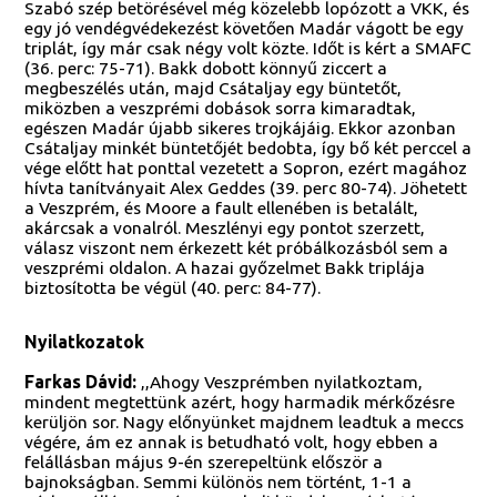
Szabó szép betörésével még közelebb lopózott a VKK, és
egy jó vendégvédekezést követően Madár vágott be egy
triplát, így már csak négy volt közte. Időt is kért a SMAFC
(36. perc: 75-71). Bakk dobott könnyű ziccert a
megbeszélés után, majd Csátaljay egy büntetőt,
miközben a veszprémi dobások sorra kimaradtak,
egészen Madár újabb sikeres trojkájáig. Ekkor azonban
Csátaljay minkét büntetőjét bedobta, így bő két perccel a
vége előtt hat ponttal vezetett a Sopron, ezért magához
hívta tanítványait Alex Geddes (39. perc 80-74). Jöhetett
a Veszprém, és Moore a fault ellenében is betalált,
akárcsak a vonalról. Meszlényi egy pontot szerzett,
válasz viszont nem érkezett két próbálkozásból sem a
veszprémi oldalon. A hazai győzelmet Bakk triplája
biztosította be végül (40. perc: 84-77).
Nyilatkozatok
Farkas Dávid:
,,Ahogy Veszprémben nyilatkoztam,
mindent megtettünk azért, hogy harmadik mérkőzésre
kerüljön sor. Nagy előnyünket majdnem leadtuk a meccs
végére, ám ez annak is betudható volt, hogy ebben a
felállásban május 9-én szerepeltünk először a
bajnokságban. Semmi különös nem történt, 1-1 a