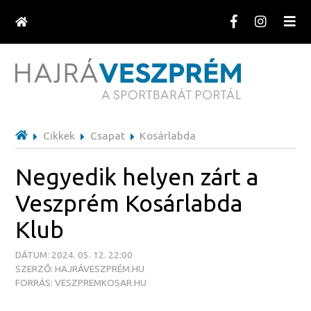
Cikkek
Csapat
Kosárlabda
Negyedik helyen zárt a
Veszprém Kosárlabda
Klub
DÁTUM: 2024. 05. 12. 22:00
SZERZŐ: HAJRÁVESZPRÉM.HU
FORRÁS: VESZPREMKOSAR.HU