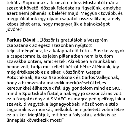
tehát a Sopronnak a bronzéremhez. Mostantól már a
szezont követő időszak feladataira figyelünk, amelybe
azért némi pihenés is belefér majd. Megyünk tovább, és
megpróbálunk egy olyan csapatot összeállítani, amely
képes lehet arra, hogy megnyerjük a bajnokságot
jövőre.”
Farkas Dávid
: „Először is gratulálok a Veszprém
csapatának az egész szezonban nyújtott
teljesítményéhez, le a kalappal előttük is. Büszke vagyok
a csapatomra is, és jelen pillanatban nem is tudom
szavakba önteni, amit érzek. Aki ebben a munkában
benne volt, tudja mit kellett hétről-hétre átélnünk, így
még értékesebb ez a siker. Köszönöm Gasper
Potocniknak, Baksa Szabolcsnak és Carlos Vallejonak,
hogy a bronzcsata második mérkőzésétől teljes
keretünkkel állhattunk fel, úgy gondolom mind az SKC,
mind a Sportiskola fiataljainak egy jó szezonzárás volt
ez a forgatókönyv. A SMAFC-os magra pedig elfogytak a
szavak, ti vagytok a legnagyobbak! Köszönöm a stáb
tagjainak is a munkát, nélkülük nem jöhetett volna létre
ez a siker. Meglátjuk, mit hoz a folytatás, addig is az
ünneplés következik most!”