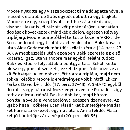
Moore nyitotta egy visszapöcizett támadólepattanóval a
második etapot, de Soós egyből dobott rá egy trojkát.
Moore erre egy középtávolit tett hozzá a közöshöz,
viszont Flasár is jól célzott két pontot érően. Pontatlan
dobások következtek mindkét oldalon, egészen Rátvay
triplájáig. Moore büntetőkkel tartotta közel a VKK-t, de
Soós bedobott egy triplát az ellenakcióból. Bakk kosara
után Alex Geddesnek már időt kellett kérnie (14. perc: 27-
36). A megbeszélés után azonban Bakk szerezte az első
kosarat, igaz, utána Moore már egyből felelni tudott.
Bakk és Moore folytatták a pontgyártást. Schöll kettő
plusz egy pontot szerzett, ezzel tíz pont fölé növelve a
különbséget. A legjobbkor jött Varga triplája, majd nem
sokkal később Moore is eredményes volt kintről. Ekkor
Farkas Dávid kért időt (17. perc: 37-43). A SMAFC egyből
dobott is egy hármast Meszlényi révén, de Popadic is így
tett az ellenakcióból. Bakk előbb két, majd három
ponttal növelte a vendégelőnyt, egészen tizenegyre. Az
újabb hazai időkérés után Flasár két büntetőjére Madár
két hármasa érkezett egymás után. Ám a félidőt Flasár
két jó büntetője zárta végül (20. perc: 46-55).