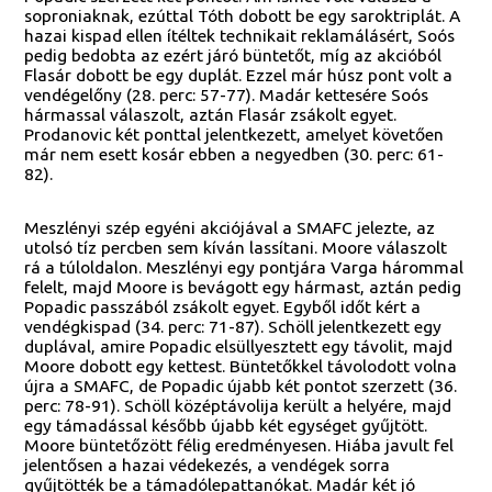
soproniaknak, ezúttal Tóth dobott be egy saroktriplát. A
hazai kispad ellen ítéltek technikait reklamálásért, Soós
pedig bedobta az ezért járó büntetőt, míg az akcióból
Flasár dobott be egy duplát. Ezzel már húsz pont volt a
vendégelőny (28. perc: 57-77). Madár kettesére Soós
hármassal válaszolt, aztán Flasár zsákolt egyet.
Prodanovic két ponttal jelentkezett, amelyet követően
már nem esett kosár ebben a negyedben (30. perc: 61-
82).
Meszlényi szép egyéni akciójával a SMAFC jelezte, az
utolsó tíz percben sem kíván lassítani. Moore válaszolt
rá a túloldalon. Meszlényi egy pontjára Varga hárommal
felelt, majd Moore is bevágott egy hármast, aztán pedig
Popadic passzából zsákolt egyet. Egyből időt kért a
vendégkispad (34. perc: 71-87). Schöll jelentkezett egy
duplával, amire Popadic elsüllyesztett egy távolit, majd
Moore dobott egy kettest. Büntetőkkel távolodott volna
újra a SMAFC, de Popadic újabb két pontot szerzett (36.
perc: 78-91). Schöll középtávolija került a helyére, majd
egy támadással később újabb két egységet gyűjtött.
Moore büntetőzött félig eredményesen. Hiába javult fel
jelentősen a hazai védekezés, a vendégek sorra
gyűjtötték be a támadólepattanókat. Madár két jó