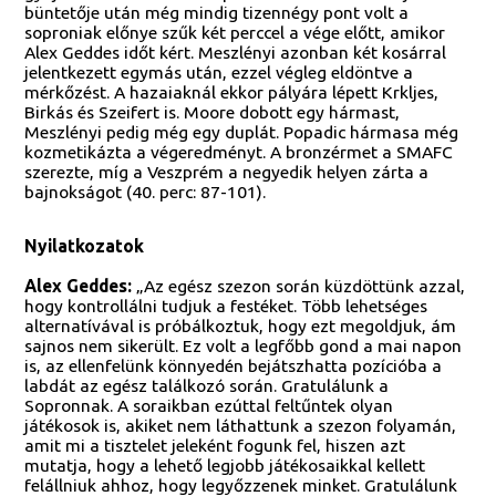
büntetője után még mindig tizennégy pont volt a
soproniak előnye szűk két perccel a vége előtt, amikor
Alex Geddes időt kért. Meszlényi azonban két kosárral
jelentkezett egymás után, ezzel végleg eldöntve a
mérkőzést. A hazaiaknál ekkor pályára lépett Krkljes,
Birkás és Szeifert is. Moore dobott egy hármast,
Meszlényi pedig még egy duplát. Popadic hármasa még
kozmetikázta a végeredményt. A bronzérmet a SMAFC
szerezte, míg a Veszprém a negyedik helyen zárta a
bajnokságot (40. perc: 87-101).
Nyilatkozatok
Alex Geddes:
„Az egész szezon során küzdöttünk azzal,
hogy kontrollálni tudjuk a festéket. Több lehetséges
alternatívával is próbálkoztuk, hogy ezt megoldjuk, ám
sajnos nem sikerült. Ez volt a legfőbb gond a mai napon
is, az ellenfelünk könnyedén bejátszhatta pozícióba a
labdát az egész találkozó során. Gratulálunk a
Sopronnak. A soraikban ezúttal feltűntek olyan
játékosok is, akiket nem láthattunk a szezon folyamán,
amit mi a tisztelet jeleként fogunk fel, hiszen azt
mutatja, hogy a lehető legjobb játékosaikkal kellett
felállniuk ahhoz, hogy legyőzzenek minket. Gratulálunk