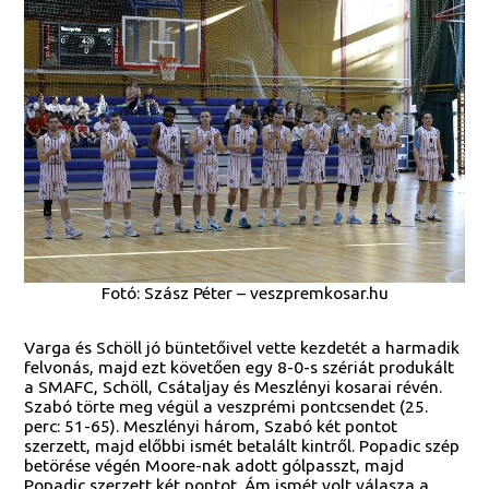
Fotó: Szász Péter – veszpremkosar.hu
Varga és Schöll jó büntetőivel vette kezdetét a harmadik
felvonás, majd ezt követően egy 8-0-s szériát produkált
a SMAFC, Schöll, Csátaljay és Meszlényi kosarai révén.
Szabó törte meg végül a veszprémi pontcsendet (25.
perc: 51-65). Meszlényi három, Szabó két pontot
szerzett, majd előbbi ismét betalált kintről. Popadic szép
betörése végén Moore-nak adott gólpasszt, majd
Popadic szerzett két pontot. Ám ismét volt válasza a