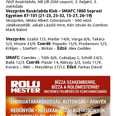
Férfi kosárlabda, NB I/B Zöld csoport, 3. helyért, 3.
mérkőzés
Veszprém Kosárlabda Klub – SMAFC 1860 Soproni
Egyetem 87-101 (21-23, 25-32, 15-27, 26-19)
Veszprém, Vetési Albert Gimnázium - 300 néző
Játékvezetők: Jakab László Imre, Kéri István és Gombos
Márk Bálint
Veszprém
: Szabó 7/3, Madár 14/6, Varga 8/6, Takács
5/3, Moore 33/9.
Cserék
: Popadic 15/9, Prodanovic 5/3,
Krkljes -, Szeifert -, Birkás -.
Edző
: Alex Geddes
SMAFC
: Csendes -, Tóth 8/6, Csátaljay 2, Schöll 24/3,
Bakk 12/3.
Cserék
: Flasár 14, Rátvay 3/3, Soós 11/9,
Kovács -, Réti -, Meszlényi 27/12.
Edző
: Farkas Dávid