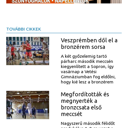
TOVÁBBI CIKKEK
Veszprémben dől el a
bronzérem sorsa
A két győzelemig tartó
párharc második meccsén
kiegyenlített a Sopron, így
vasárnap a Vetési
Gimnáziumban fog eldőlni,
hogy kié lesz a bronzérem
Megfordították és
megnyerték a
bronzcsata első
meccsét
Nagyszerű második félidőt