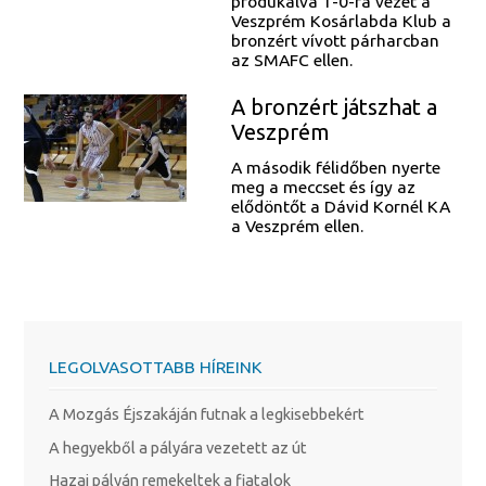
produkálva 1-0-ra vezet a
Veszprém Kosárlabda Klub a
bronzért vívott párharcban
az SMAFC ellen.
A bronzért játszhat a
Veszprém
A második félidőben nyerte
meg a meccset és így az
elődöntőt a Dávid Kornél KA
a Veszprém ellen.
LEGOLVASOTTABB HÍREINK
A Mozgás Éjszakáján futnak a legkisebbekért
A hegyekből a pályára vezetett az út
Hazai pályán remekeltek a fiatalok