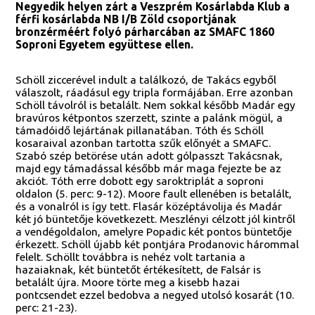
Negyedik helyen zárt a Veszprém Kosárlabda Klub a
férfi kosárlabda NB I/B Zöld csoportjának
bronzérméért folyó párharcában az SMAFC 1860
Soproni Egyetem együttese ellen.
Schöll ziccerével indult a találkozó, de Takács egyből
válaszolt, ráadásul egy tripla formájában. Erre azonban
Schöll távolról is betalált. Nem sokkal később Madár egy
bravúros kétpontos szerzett, szinte a palánk mögül, a
támadóidő lejártának pillanatában. Tóth és Schöll
kosaraival azonban tartotta szűk előnyét a SMAFC.
Szabó szép betörése után adott gólpasszt Takácsnak,
majd egy támadással később már maga fejezte be az
akciót. Tóth erre dobott egy saroktriplát a soproni
oldalon (5. perc: 9-12). Moore fault ellenében is betalált,
és a vonalról is így tett. Flasár középtávolija és Madár
két jó büntetője következett. Meszlényi célzott jól kintről
a vendégoldalon, amelyre Popadic két pontos büntetője
érkezett. Schöll újabb két pontjára Prodanovic hárommal
felelt. Schöllt továbbra is nehéz volt tartania a
hazaiaknak, két büntetőt értékesített, de Falsár is
betalált újra. Moore törte meg a kisebb hazai
pontcsendet ezzel bedobva a negyed utolsó kosarát (10.
perc: 21-23).