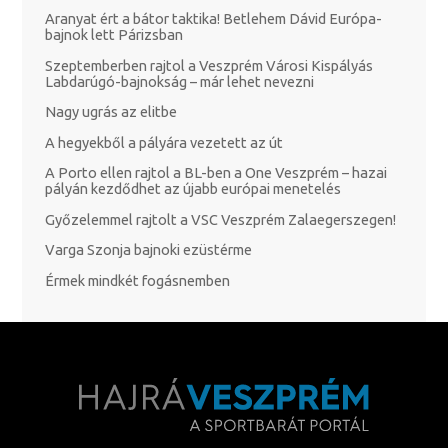
Aranyat ért a bátor taktika! Betlehem Dávid Európa-
bajnok lett Párizsban
Szeptemberben rajtol a Veszprém Városi Kispályás
Labdarúgó-bajnokság – már lehet nevezni
Nagy ugrás az elitbe
A hegyekből a pályára vezetett az út
A Porto ellen rajtol a BL-ben a One Veszprém – hazai
pályán kezdődhet az újabb európai menetelés
Győzelemmel rajtolt a VSC Veszprém Zalaegerszegen!
Varga Szonja bajnoki ezüstérme
Érmek mindkét fogásnemben