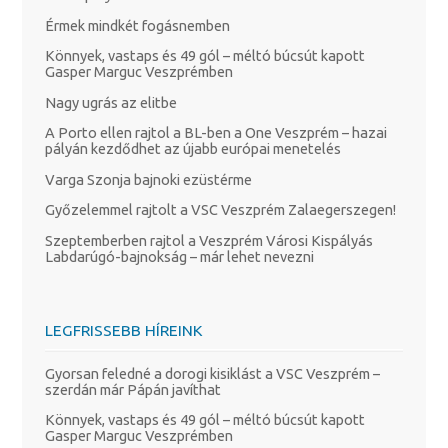
Érmek mindkét fogásnemben
Könnyek, vastaps és 49 gól – méltó búcsút kapott
Gasper Marguc Veszprémben
Nagy ugrás az elitbe
A Porto ellen rajtol a BL-ben a One Veszprém – hazai
pályán kezdődhet az újabb európai menetelés
Varga Szonja bajnoki ezüstérme
Győzelemmel rajtolt a VSC Veszprém Zalaegerszegen!
Szeptemberben rajtol a Veszprém Városi Kispályás
Labdarúgó-bajnokság – már lehet nevezni
LEGFRISSEBB HÍREINK
Gyorsan feledné a dorogi kisiklást a VSC Veszprém –
szerdán már Pápán javíthat
Könnyek, vastaps és 49 gól – méltó búcsút kapott
Gasper Marguc Veszprémben