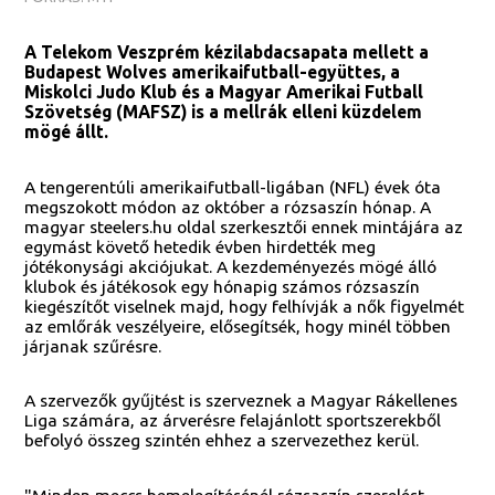
A Telekom Veszprém kézilabdacsapata mellett a
Budapest Wolves amerikaifutball-együttes, a
Miskolci Judo Klub és a Magyar Amerikai Futball
Szövetség (MAFSZ) is a mellrák elleni küzdelem
mögé állt.
A tengerentúli amerikaifutball-ligában (NFL) évek óta
megszokott módon az október a rózsaszín hónap. A
magyar steelers.hu oldal szerkesztői ennek mintájára az
egymást követő hetedik évben hirdették meg
jótékonysági akciójukat. A kezdeményezés mögé álló
klubok és játékosok egy hónapig számos rózsaszín
kiegészítőt viselnek majd, hogy felhívják a nők figyelmét
az emlőrák veszélyeire, elősegítsék, hogy minél többen
járjanak szűrésre.
A szervezők gyűjtést is szerveznek a Magyar Rákellenes
Liga számára, az árverésre felajánlott sportszerekből
befolyó összeg szintén ehhez a szervezethez kerül.
"Minden meccs bemelegítésénél rózsaszín szerelést