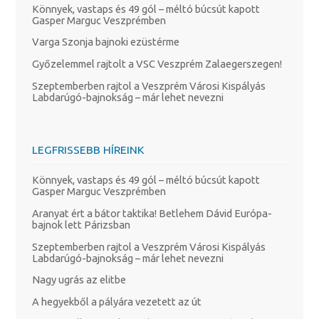
Könnyek, vastaps és 49 gól – méltó búcsút kapott
Gasper Marguc Veszprémben
Varga Szonja bajnoki ezüstérme
Győzelemmel rajtolt a VSC Veszprém Zalaegerszegen!
Szeptemberben rajtol a Veszprém Városi Kispályás
Labdarúgó-bajnokság – már lehet nevezni
LEGFRISSEBB HÍREINK
Könnyek, vastaps és 49 gól – méltó búcsút kapott
Gasper Marguc Veszprémben
Aranyat ért a bátor taktika! Betlehem Dávid Európa-
bajnok lett Párizsban
Szeptemberben rajtol a Veszprém Városi Kispályás
Labdarúgó-bajnokság – már lehet nevezni
Nagy ugrás az elitbe
A hegyekből a pályára vezetett az út