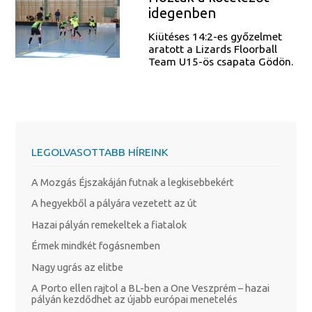
idegenben
Kiütéses 14:2-es győzelmet
aratott a Lizards Floorball
Team U15-ös csapata Gödön.
LEGOLVASOTTABB HÍREINK
A Mozgás Éjszakáján futnak a legkisebbekért
A hegyekből a pályára vezetett az út
Hazai pályán remekeltek a fiatalok
Érmek mindkét fogásnemben
Nagy ugrás az elitbe
A Porto ellen rajtol a BL-ben a One Veszprém – hazai
pályán kezdődhet az újabb európai menetelés