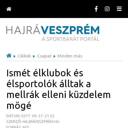
Cikkek
Csapat
Minden más
Ismét élklubok és
élsportolók álltak a
mellrák elleni küzdelem
mögé
DÁTUM: 2017. 09. 27. 21:32
SZERZŐ: HAJRÁVESZPRÉM.HU
FORRÁS: MTI