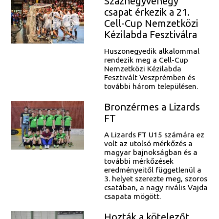
Száznegyvenegy
csapat érkezik a 21.
Cell-Cup Nemzetközi
Kézilabda Fesztiválra
Huszonegyedik alkalommal
rendezik meg a Cell-Cup
Nemzetközi Kézilabda
Fesztivált Veszprémben és
további három településen.
Bronzérmes a Lizards
FT
A Lizards FT U15 számára ez
volt az utolsó mérkőzés a
magyar bajnokságban és a
további mérkőzések
eredményeitől függetlenül a
3. helyet szerezte meg, szoros
csatában, a nagy rivális Vajda
csapata mögött.
Hozták a kötelezőt