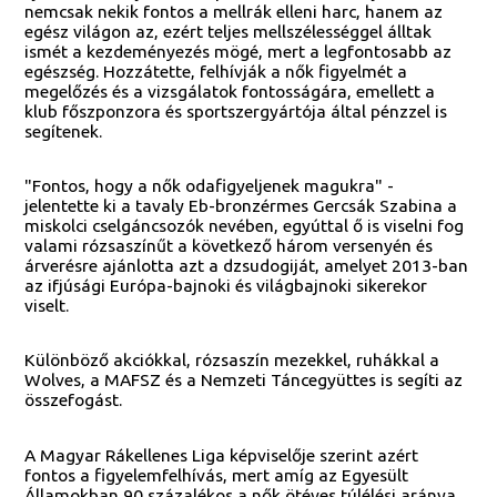
nemcsak nekik fontos a mellrák elleni harc, hanem az
egész világon az, ezért teljes mellszélességgel álltak
ismét a kezdeményezés mögé, mert a legfontosabb az
egészség. Hozzátette, felhívják a nők figyelmét a
megelőzés és a vizsgálatok fontosságára, emellett a
klub főszponzora és sportszergyártója által pénzzel is
segítenek.
"Fontos, hogy a nők odafigyeljenek magukra" -
jelentette ki a tavaly Eb-bronzérmes Gercsák Szabina a
miskolci cselgáncsozók nevében, egyúttal ő is viselni fog
valami rózsaszínűt a következő három versenyén és
árverésre ajánlotta azt a dzsudogiját, amelyet 2013-ban
az ifjúsági Európa-bajnoki és világbajnoki sikerekor
viselt.
Különböző akciókkal, rózsaszín mezekkel, ruhákkal a
Wolves, a MAFSZ és a Nemzeti Táncegyüttes is segíti az
összefogást.
A Magyar Rákellenes Liga képviselője szerint azért
fontos a figyelemfelhívás, mert amíg az Egyesült
Államokban 90 százalékos a nők ötéves túlélési aránya,