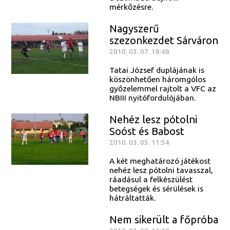
mérkőzésre.
Nagyszerű
szezonkezdet Sárváron
2010. 03. 07. 18:48
Tatai József duplájának is
köszönhetően háromgólos
győzelemmel rajtolt a VFC az
NBIII nyitófordulójában.
Nehéz lesz pótolni
Soóst és Babost
2010. 03. 05. 11:54
A két meghatározó játékost
nehéz lesz pótolni tavasszal,
ráadásul a felkészülést
betegségek és sérülések is
hátráltatták.
Nem sikerült a főpróba