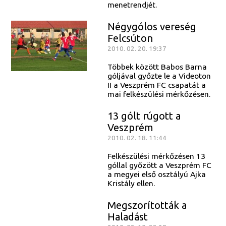
menetrendjét.
Négygólos vereség
Felcsúton
2010. 02. 20. 19:37
Többek között Babos Barna
góljával győzte le a Videoton
II a Veszprém FC csapatát a
mai felkészülési mérkőzésen.
13 gólt rúgott a
Veszprém
2010. 02. 18. 11:44
Felkészülési mérkőzésen 13
góllal győzött a Veszprém FC
a megyei első osztályú Ajka
Kristály ellen.
Megszorították a
Haladást