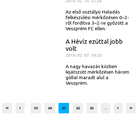
2010. 02. 10. 22:28
Az első osztályú Haladás
felkészülési mérkőzésen 0–2-
ről fordítva 3–2-re győzött a
Veszprém FC ellen.
A Hévíz ezúttal jobb
volt
2010. 02. 07. 14:20
A nagy havazás közben
lejátszott mérkőzésen három
góllal maradt alul a
Veszprém.
...
59
60
61
62
63
...