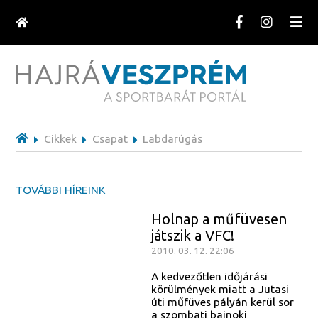
Cikkek
Csapat
Labdarúgás
TOVÁBBI HÍREINK
Holnap a műfüvesen
játszik a VFC!
2010. 03. 12. 22:06
A kedvezőtlen időjárási
körülmények miatt a Jutasi
úti műfüves pályán kerül sor
a szombati bajnoki