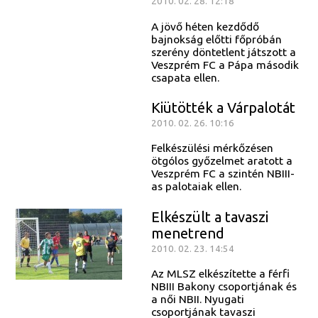
2010. 02. 28. 12:18
A jövő héten kezdődő
bajnokság előtti főpróbán
szerény döntetlent játszott a
Veszprém FC a Pápa második
csapata ellen.
Kiütötték a Várpalotát
2010. 02. 26. 10:16
Felkészülési mérkőzésen
ötgólos győzelmet aratott a
Veszprém FC a szintén NBIII-
as palotaiak ellen.
Elkészült a tavaszi
menetrend
2010. 02. 23. 14:54
Az MLSZ elkészítette a férfi
NBIII Bakony csoportjának és
a női NBII. Nyugati
csoportjának tavaszi