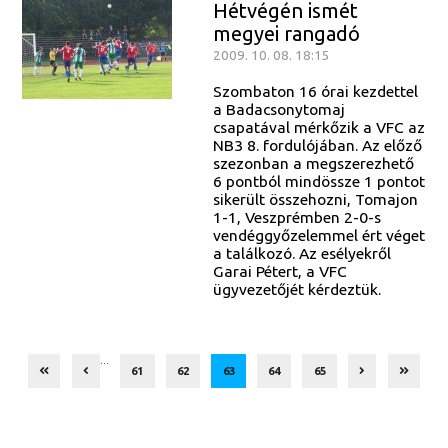
Hétvégén ismét
megyei rangadó
2009. 10. 08. 18:15
Szombaton 16 órai kezdettel
a Badacsonytomaj
csapatával mérkőzik a VFC az
NB3 8. fordulójában. Az előző
szezonban a megszerezhető
6 pontból mindössze 1 pontot
sikerült összehozni, Tomajon
1-1, Veszprémben 2-0-s
vendéggyőzelemmel ért véget
a találkozó. Az esélyekről
Garai Pétert, a VFC
ügyvezetőjét kérdeztük.
...
61
62
63
64
65