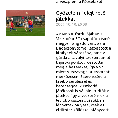
a Veszprém a Répcelakot.
Győzelem felejthető
játékkal
2009. 10. 10. 20:08
Az NB3 8. fordulójában a
Veszprém FC csapatára ismét
megyei rangadó várt, az a
Badacsonytomaj látogatott a
királynék városába, amely
gárda a tavalyi szezonban öt
bajnoki ponttól fosztotta
meg a hazaiakat, így volt
miért visszavágni a szombati
mérkőzésen. Szerencsére a
kisebb sérüléssel és
betegséggel küszködő
játékosok is vállalni tudták a
játékot, így a veszprémiek a
legjobb összeállításukban
léphettek pályára, csak az
eltiltott Szőllőskei hiányzott.