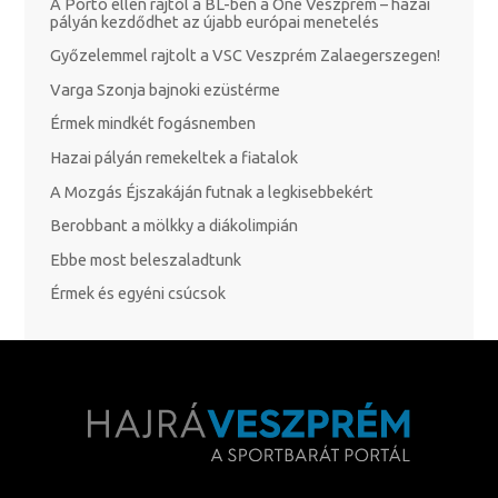
A Porto ellen rajtol a BL-ben a One Veszprém – hazai
pályán kezdődhet az újabb európai menetelés
Győzelemmel rajtolt a VSC Veszprém Zalaegerszegen!
Varga Szonja bajnoki ezüstérme
Érmek mindkét fogásnemben
Hazai pályán remekeltek a fiatalok
A Mozgás Éjszakáján futnak a legkisebbekért
Berobbant a mölkky a diákolimpián
Ebbe most beleszaladtunk
Érmek és egyéni csúcsok