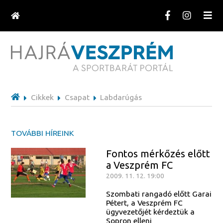
Cikkek
Csapat
Labdarúgás
TOVÁBBI HÍREINK
Fontos mérkőzés előtt
a Veszprém FC
2009. 11. 12. 19:00
Szombati rangadó előtt Garai
Pétert, a Veszprém FC
ügyvezetőjét kérdeztük a
Sopron elleni