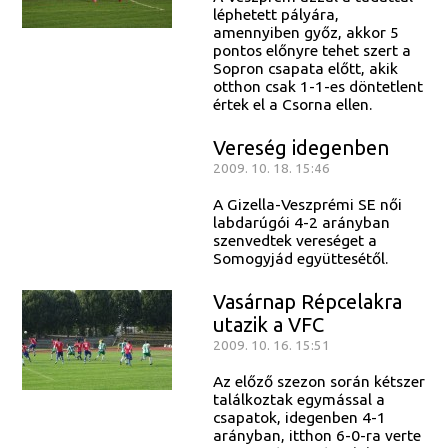
léphetett pályára,
amennyiben győz, akkor 5
pontos előnyre tehet szert a
Sopron csapata előtt, akik
otthon csak 1-1-es döntetlent
értek el a Csorna ellen.
Vereség idegenben
2009. 10. 18. 15:46
A Gizella-Veszprémi SE női
labdarúgói 4-2 arányban
szenvedtek vereséget a
Somogyjád együttesétől.
Vasárnap Répcelakra
utazik a VFC
2009. 10. 16. 15:51
Az előző szezon során kétszer
találkoztak egymással a
csapatok, idegenben 4-1
arányban, itthon 6-0-ra verte