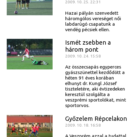
2009. 10. 25. 22:31
Hazai pályán szenvedett
háromgólos vereséget női
labdarúgó csapatunk a
vendég pécsiek ellen.
Ismét zsebben a
három pont
2009. 10. 24. 15:58
Az összecsapás egyperces
gyászszünettel kezdődött a
héten 91 éves korában
elhunyt dr. Kungl József
tiszteletére, aki évtizedeken
keresztül szolgálta a
veszprémi sportolókat, mint
sportorvos.
Győzelem Répcelakon
2009. 10. 18. 16:58
A Veszprém azzal a tudattal