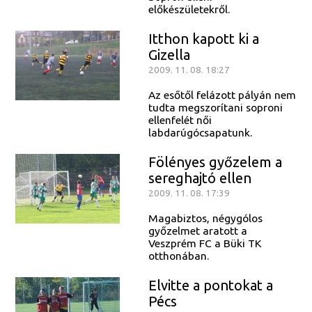
előkészületekről.
Itthon kapott ki a
Gizella
2009. 11. 08. 18:27
Az esőtől felázott pályán nem
tudta megszorítani soproni
ellenfelét női
labdarúgócsapatunk.
Fölényes győzelem a
sereghajtó ellen
2009. 11. 08. 17:39
Magabiztos, négygólos
győzelmet aratott a
Veszprém FC a Büki TK
otthonában.
Elvitte a pontokat a
Pécs