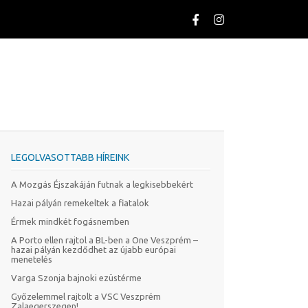
LEGOLVASOTTABB HÍREINK
A Mozgás Éjszakáján futnak a legkisebbekért
Hazai pályán remekeltek a fiatalok
Érmek mindkét fogásnemben
A Porto ellen rajtol a BL-ben a One Veszprém –
hazai pályán kezdődhet az újabb európai
menetelés
Varga Szonja bajnoki ezüstérme
Győzelemmel rajtolt a VSC Veszprém
Zalaegerszegen!