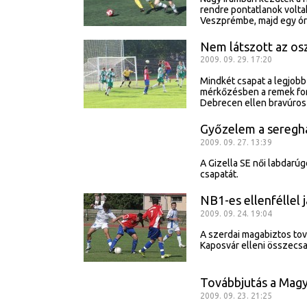
rendre pontatlanok volta
Veszprémbe, majd egy óriá
Nem látszott az os
2009. 09. 29. 17:20
Mindkét csapat a legjobb
mérkőzésben a remek for
Debrecen ellen bravúros 
Győzelem a seregha
2009. 09. 27. 13:39
A Gizella SE női labdarú
csapatát.
NB1-es ellenféllel 
2009. 09. 24. 19:04
A szerdai magabiztos tov
Kaposvár elleni összecsa
Továbbjutás a Mag
2009. 09. 23. 21:25