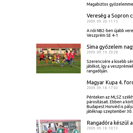
Magabiztos győzelemmel 
Vereség a Sopron c
2009. 09. 20. 11:15
A női NB2-ben újabb vere
Veszprém SE 4-1
Sima győzelem nagy
2009. 09. 19. 20:28
Szerencsére a kisebb sér
játékot, így a veszprémi
rangadóján.
Magyar Kupa 4. ford
2009. 09. 18. 17:02
Pénteken az MLSZ székhá
párosításait. Ebben a kö
Budapest Honvéd is pályár
játéknap szeptember 30.
Rangadóra készül 
2009. 09. 18. 10:13