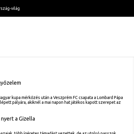
szág-világ
 győzelem
Magyar kupa mérkőzés után a Veszprém FC csapata a Lombard Pápa
épett pályára, akiknél a mai napon hat játékos kapott szerepet az
nyert a Gizella
azaiak, több ígéretes támadást vezettek, de az utolsó passzok