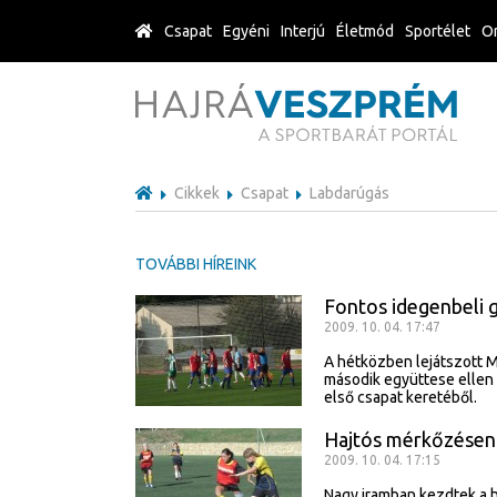
Csapat
Egyéni
Interjú
Életmód
Sportélet
Or
Cikkek
Csapat
Labdarúgás
TOVÁBBI HÍREINK
Fontos idegenbeli
2009. 10. 04. 17:47
A hétközben lejátszott 
második együttese ellen l
első csapat keretéből.
Hajtós mérkőzésen 
2009. 10. 04. 17:15
Nagy iramban kezdtek a h