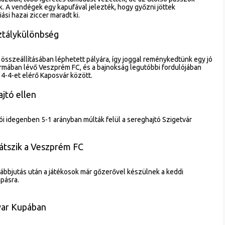
k. A vendégek egy kapufával jelezték, hogy győzni jöttek
si hazai ziccer maradt ki.
ztálykülönbség
 összeállításában léphetett pályára, így joggal reménykedtünk egy jó
mában lévő Veszprém FC, és a bajnokság legutóbbi fordulójában
4-4-et elérő Kaposvár között.
jtó ellen
gói idegenben 5-1 arányban múlták felül a sereghajtó Szigetvár
játszik a Veszprém FC
ábbjutás után a játékosok már gőzerővel készülnek a keddi
pásra.
yar Kupában