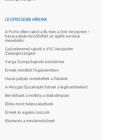
LEGFRISSEBB HÍREINK
A Porto ellen rajtol a BL-ben a One Veszprém –
hazai pályán kezdődhet az újabb európai
menetelés
Győzelemmel rajtolt a VSC Veszprém
Zalaegerszegen!
Varga Szonja bajnoki ezüstérme
Érmek mindkét fogásnemben
Hazai pályán remekeltek a fiatalok
A Mozgás Éjszakáján futnak a legkisebbekért
Berobbant a mölkky a diákolimpián
Ebbe most beleszaladtunk
Érmek és egyéni csúcsok
Elismerés a mesteredzőnek