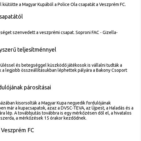
kiütötte a Magyar Kupából a Police Ola csapatát a Veszprém FC.
sapatától
séget szenvedett a veszprémi csapat. Soproni FAC - Gizella-
szerű teljesítménnyel
üléssel és betegséggel küszködő játékosok is vállalni tudták a
ek a legjobb összeállításukban léphettek pályára a Bakony Csoport
ulójának párosításai
zában kisorsolták a Magyar Kupa negyedik fordulójának
rben már a kupacsapatok, azaz a DVSC-TEVA, az Újpest, a Haladás és a
a lép. A továbbjutás továbbra is egy mérkőzésen dől el, a hivatalos
 szerda, a mérkőzések 15 órakor kezdődnek.
a Veszprém FC