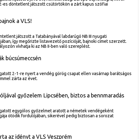
-es döntetlent játszott csütörtökön a zárt kapus szófiai
bajnok a VLS!
ntetlent játszott a Tatabányával labdarúgó NB III nyugati
ában, így megőrizte listavezető pozícióját, bajnoki címet szerzett.
yozón vívhatja ki az NB II-ben való szereplést.
ák búcsúmeccsén
atott 2-1-re nyert a vendég görög csapat ellen vasárnap barátságos
mmel zárta az évet.
óljával győzelem Lipcsében, biztos a bennmaradás
gatott egygólos győzelmet aratott a németek vendégeként
ája ötödik fordulójában, sikerével pedig biztosan a sorozat
rta az idényt a VLS Veszprém