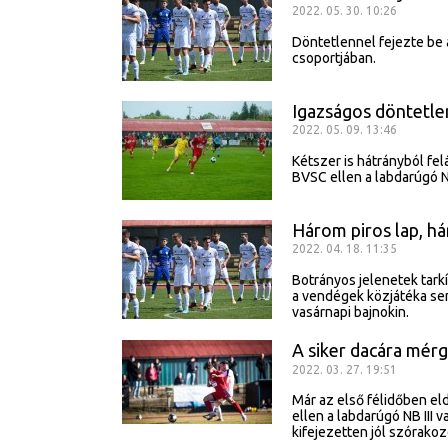
2022. 05. 30. 10:26
Döntetlennel fejezte be 
csoportjában.
Igazságos döntetle
2022. 05. 09. 13:46
Kétszer is hátrányból fe
BVSC ellen a labdarúgó NB
Három piros lap, há
2022. 04. 18. 11:35
Botrányos jelenetek tark
a vendégek közjátéka sem
vasárnapi bajnokin.
A siker dacára mér
2022. 03. 27. 19:51
Már az első félidőben el
ellen a labdarúgó NB III
kifejezetten jól szórakoz