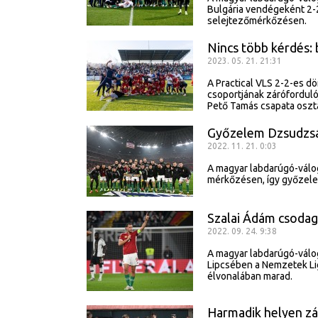
Bulgária vendégeként 2-2
selejtezőmérkőzésen.
Nincs több kérdés: 
2023. 05. 21. 21:31
A Practical VLS 2-2-es dö
csoportjának zárófordulój
Pető Tamás csapata osztál
Győzelem Dzsudzs
2022. 11. 21. 0:03
A magyar labdarúgó-válog
mérkőzésen, így győzele
Szalai Ádám csodag
2022. 09. 24. 9:38
A magyar labdarúgó-válo
Lipcsében a Nemzetek Lig
élvonalában marad.
Harmadik helyen zá