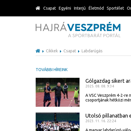
Csapat
Egyéni
Interjú
Életmód
Sportélet
Or
Cikkek
Csapat
Labdarúgás
TOVÁBBI HÍREINK
Gólgazdag sikert a
2025. 08. 08. 9:34
A VSC Veszprém 4-2-re n
csoportjának hétközi mé
Utolsó pillanatban 
2023. 11. 16. 22:24
A magyar labdarúgó-válog