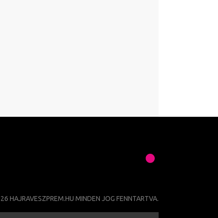
026 HAJRAVESZPREM.HU MINDEN JOG FENNTARTVA.