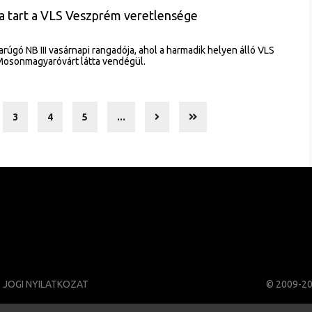
a tart a VLS Veszprém veretlensége
rúgó NB III vasárnapi rangadója, ahol a harmadik helyen álló VLS
Mosonmagyaróvárt látta vendégül.
3
4
5
...
JOGI NYILATKOZAT
© 2009-2