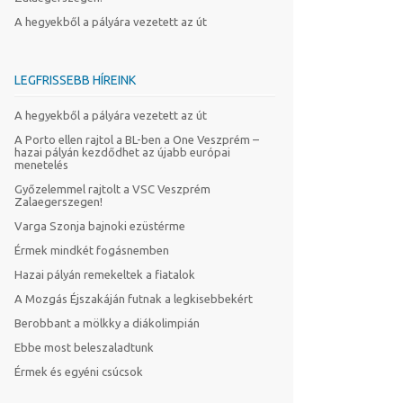
A hegyekből a pályára vezetett az út
LEGFRISSEBB HÍREINK
A hegyekből a pályára vezetett az út
A Porto ellen rajtol a BL-ben a One Veszprém –
hazai pályán kezdődhet az újabb európai
menetelés
Győzelemmel rajtolt a VSC Veszprém
Zalaegerszegen!
Varga Szonja bajnoki ezüstérme
Érmek mindkét fogásnemben
Hazai pályán remekeltek a fiatalok
A Mozgás Éjszakáján futnak a legkisebbekért
Berobbant a mölkky a diákolimpián
Ebbe most beleszaladtunk
Érmek és egyéni csúcsok