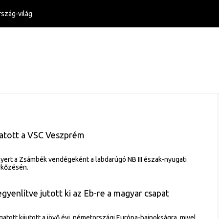
szág-világ
ratott a VSC Veszprém
yert a Zsámbék vendégeként a labdarúgó NB III észak-nyugati
rkőzésén.
egyenlítve jutott ki az Eb-re a magyar csapat
atott kijutott a jövő évi, németországi Európa-bajnokságra, mivel