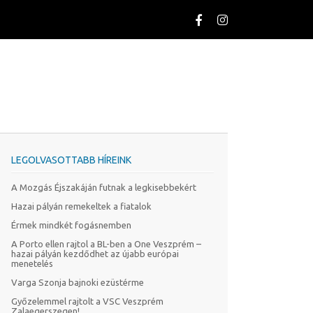
LEGOLVASOTTABB HÍREINK
A Mozgás Éjszakáján futnak a legkisebbekért
Hazai pályán remekeltek a fiatalok
Érmek mindkét fogásnemben
A Porto ellen rajtol a BL-ben a One Veszprém –
hazai pályán kezdődhet az újabb európai
menetelés
Varga Szonja bajnoki ezüstérme
Győzelemmel rajtolt a VSC Veszprém
Zalaegerszegen!