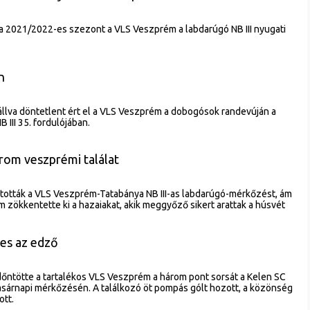
a 2021/2022-es szezont a VLS Veszprém a labdarúgó NB III nyugati
n
lállva döntetlent ért el a VLS Veszprém a dobogósok randevúján a
 III 35. fordulójában.
rom veszprémi találat
ították a VLS Veszprém-Tatabánya NB III-as labdarúgó-mérkőzést, ám
 zökkentette ki a hazaiakat, akik meggyőző sikert arattak a húsvét
ges az edző
dőntötte a tartalékos VLS Veszprém a három pont sorsát a Kelen SC
 vasárnapi mérkőzésén. A találkozó öt pompás gólt hozott, a közönség
ott.