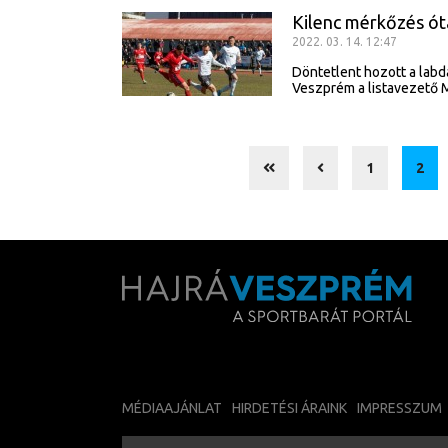
Kilenc mérkőzés ót
2022. 03. 14. 12:47
Döntetlent hozott a labda
Veszprém a listavezető 
1
2
MÉDIAAJÁNLAT
HIRDETÉSI ÁRAINK
IMPRESSZUM