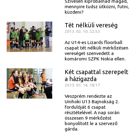
Szívesen kipróbálnád magad,
mennyire tudsz ütközni, futni,
küzdeni?
Tét nélküli vereség
2013. 02. 10. 22:53
Az U14-es Lizards floorball
csapat tét nélküli mérkőzésen
vereséget szenvedett a
komáromi SZPK Nokia ellen.
Két csapattal szerepelt
a házigazda
2013. 01. 16. 18:17
Veszprém rendezte az
Unihoki U13 Bajnokság 2.
fordulóját 6 csapat
résztételével. A nap során
összesen 9 mérkőzést
bonyolított le a szervező
gárda.