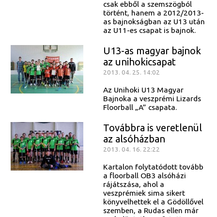
csak ebből a szemszögból
történt, hanem a 2012/2013-
as bajnokságban az U13 után
az U11-es csapat is bajnok.
U13-as magyar bajnok
az unihokicsapat
2013. 04. 25. 14:02
Az Unihoki U13 Magyar
Bajnoka a veszprémi Lizards
Floorball „A” csapata.
Továbbra is veretlenül
az alsóházban
2013. 04. 16. 22:22
Kartalon folytatódott tovább
a floorball OB3 alsóházi
rájátszása, ahol a
veszprémiek sima sikert
könyvelhettek el a Gödöllővel
szemben, a Rudas ellen már