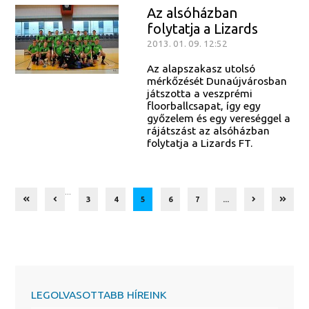
Az alsóházban
folytatja a Lizards
2013. 01. 09. 12:52
Az alapszakasz utolsó
mérkőzését Dunaújvárosban
játszotta a veszprémi
floorballcsapat, így egy
győzelem és egy vereséggel a
rájátszást az alsóházban
folytatja a Lizards FT.
...
3
4
5
6
7
...
LEGOLVASOTTABB HÍREINK