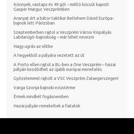
Könnyek, vastaps és 49 gól – méltó búcsút kapott
Gasper Marguc Veszprémben
Aranyat ért a bátor taktika! Betlehem Dávid Európa-
bajnok lett Párizsban
Szeptemberben rajtol a Veszprém Városi Kispályás
Labdarúgó-bajnokság – már lehet nevezni
Nagy ugrás az elitbe
A hegyekből a pályára vezetett az út
A Porto ellen rajtol a BL-ben a One Veszprém – hazai
pályán kezdődhet az újabb európai menetelés
Győzelemmel rajtolt a VSC Veszprém Zalaegerszegen!
Varga Szonja bajnoki ezüstérme
Érmek mindkét fogásnemben
Hazai pályán remekeltek a fiatalok