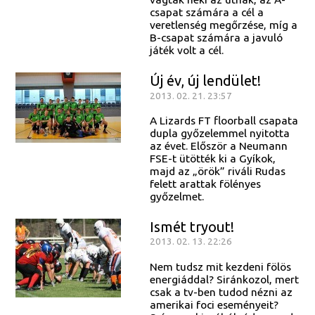
csapat számára a cél a
veretlenség megőrzése, míg a
B-csapat számára a javuló
játék volt a cél.
Új év, új lendület!
2013. 02. 21. 23:57
A Lizards FT floorball csapata
dupla győzelemmel nyitotta
az évet. Először a Neumann
FSE-t ütötték ki a Gyíkok,
majd az „örök” riváli Rudas
felett arattak fölényes
győzelmet.
Ismét tryout!
2013. 02. 13. 22:26
Nem tudsz mit kezdeni fölös
energiáddal? Siránkozol, mert
csak a tv-ben tudod nézni az
amerikai foci eseményeit?