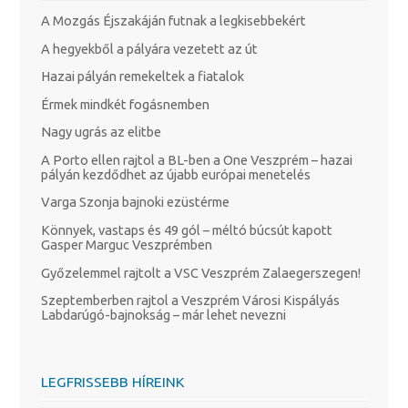
A Mozgás Éjszakáján futnak a legkisebbekért
A hegyekből a pályára vezetett az út
Hazai pályán remekeltek a fiatalok
Érmek mindkét fogásnemben
Nagy ugrás az elitbe
A Porto ellen rajtol a BL-ben a One Veszprém – hazai
pályán kezdődhet az újabb európai menetelés
Varga Szonja bajnoki ezüstérme
Könnyek, vastaps és 49 gól – méltó búcsút kapott
Gasper Marguc Veszprémben
Győzelemmel rajtolt a VSC Veszprém Zalaegerszegen!
Szeptemberben rajtol a Veszprém Városi Kispályás
Labdarúgó-bajnokság – már lehet nevezni
LEGFRISSEBB HÍREINK