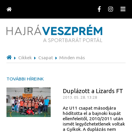
Cikkek
Csapat
Minden más
TOVÁBBI HÍREINK
Duplázott a Lizards FT
2013. 05. 28. 13:28
Az U11 csapat másodjára
hódította el a bajnoki kupát
ellenfeleitől, 2010/2011 után
ismét legyőzhetetlenek voltak
a Gyíkok. A duplázás nem