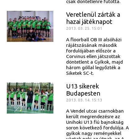
csak döntetlenre futotta.
Veretlenül zárták a
hazai játéknapot
2013. 03. 25. 15:01
A floorball OB III alsóházi
rájátszásának második
fordulójában először a
Corvinus ellen játszottak
döntetlent a Gyíkok, majd
három góllal legyőzték a
Siketek SC-t.
U13 sikerek
Budapesten
2013. 03. 14. 15:13
A Vendel utcai csarnokban
került megrendezésre az
Unihoki U13 fiú bajnokság
soron következő fordulója. A
gyíkok nagy reményekkel
vágtak neki az útnak, az A-