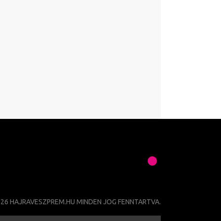
026 HAJRAVESZPREM.HU MINDEN JOG FENNTARTVA.