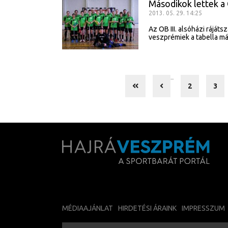
Másodikok lettek a
2013. 05. 29. 14:25
Az OB III. alsóházi ráját
veszprémiek a tabella má
...
2
3
MÉDIAAJÁNLAT
HIRDETÉSI ÁRAINK
IMPRESSZUM