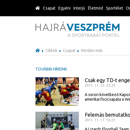
Csapat
Egyéni
Interjú
Életmód
Sportélet
Or
Cikkek
Csapat
Minden más
TOVÁBBI HÍREINK
Csak egy TD-t eng
2013. 11. 25. 22:29
A soron következő Kaposv
amerikai focicsapata a W
Felemás bemutatkoz
2013. 11. 17. 16:23
A Lizards Floorball Team