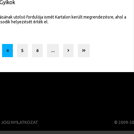
 Gyíkok
szásának utolsó fordulója ismét Kartalon került megrendezésre, ahol a
sodik helyezését érték el.
4
5
6
...
JOGI NYILATKOZAT
© 2009-2