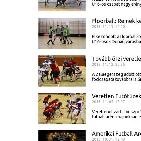
U16-os csapat nagy arány
Floorball: Remek k
2013. 11. 13. 12:20
Elkezdődött a floorball-
U16-osok Dunaújvárosban 
Tovább őrzi veretle
2013. 11. 12. 20:35
A Zalaegerszeg adott ott
focicsapata továbbra is 
Veretlen Futótüze
2013. 11. 05. 15:07
Veretlenül zárt a Veszpr
futball aréna bajnokság e
Amerikai Futball 
2013. 10. 31. 12:49