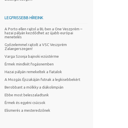
LEGFRISSEBB HÍREINK
A Porto ellen rajtol a BL-ben a One Veszprém –
hazai pályán kezdődhet az újabb európai
menetelés
Győzelemmel rajtolt a VSC Veszprém
Zalaegerszegen!
Varga Szonja bajnoki ezüstérme
Érmek mindkét fogásnemben
Hazai pályán remekeltek a fiatalok
A Mozgás Éjszakáján futnak a legkisebbekért
Berobbant a mölkky a diákolimpián
Ebbe most beleszaladtunk
Érmek és egyéni csúcsok
Elismerés a mesteredzőnek