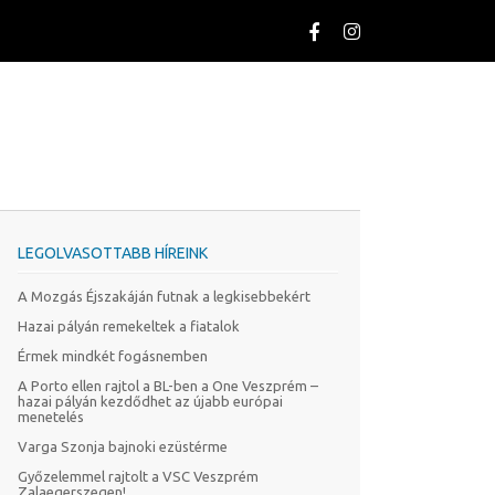
LEGOLVASOTTABB HÍREINK
A Mozgás Éjszakáján futnak a legkisebbekért
Hazai pályán remekeltek a fiatalok
Érmek mindkét fogásnemben
A Porto ellen rajtol a BL-ben a One Veszprém –
hazai pályán kezdődhet az újabb európai
menetelés
Varga Szonja bajnoki ezüstérme
Győzelemmel rajtolt a VSC Veszprém
Zalaegerszegen!