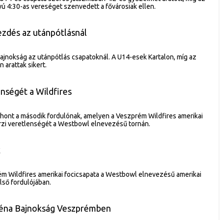
ú 4:30-as vereséget szenvedett a fővárosiak ellen.
ezdés az utánpótlásnál
bajnokság az utánpótlás csapatoknál. A U14-esek Kartalon, míg az
arattak sikert.
nségét a Wildfires
hont a második fordulónak, amelyen a Veszprém Wildfires amerikai
őrzi veretlenségét a Westbowl elnevezésű tornán.
k
ém Wildfires amerikai focicsapata a Westbowl elnevezésű amerikai
lső fordulójában.
Aréna Bajnokság Veszprémben