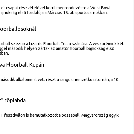
 öt csapat részvételével kerül megrendezésre a West Bowl
ajnokság első fordulója a Március 15. úti sportcsarnokban.
loorballosoknál
oorball szezon a Lizards Floorball Team számára. A veszprémiek két
el második helyen zártak az amatőr floorball bajnokság első
sban.
va Floorball Kupán
 második alkalommal vett részt a rangos nemzetközi tornán, a 10.
lt” röplabda
T fesztiválon is bemutatkozott a bossaball, Magyarország egyik