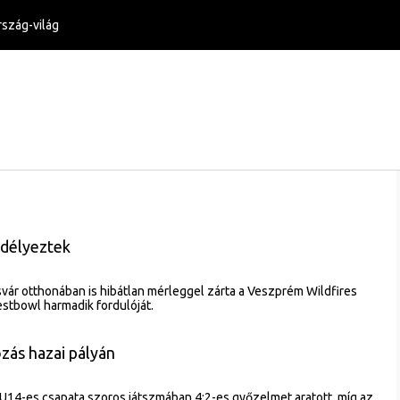
szág-világ
edélyeztek
ár otthonában is hibátlan mérleggel zárta a Veszprém Wildfires
estbowl harmadik fordulóját.
ás hazai pályán
 U14-es csapata szoros játszmában 4:2-es győzelmet aratott, míg az