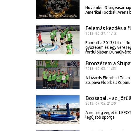
November 3-án, vasárnap
Amerikai Football Aréna b
Felemás kezdés a f
2013. 10. 27. 11:15
Elindult a 2013/14-es fl
győzelem és egy vereségg
fordulójában Dunaújváro
Bronzérem a Stupa
2013. 10. 03. 11:53
A Lizards Floorball Team
Stupava Floorball Kupán.
Bossaball - az „őrü
2013. 07. 05. 21:39
A nemrég véget ért EFOT
legújabb sportja.