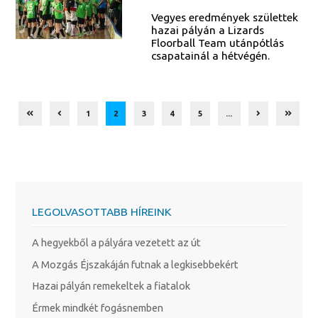
Vegyes eredmények születtek
hazai pályán a Lizards
Floorball Team utánpótlás
csapatainál a hétvégén.
1
2
3
4
5
...
LEGOLVASOTTABB HÍREINK
A hegyekből a pályára vezetett az út
A Mozgás Éjszakáján futnak a legkisebbekért
Hazai pályán remekeltek a fiatalok
Érmek mindkét fogásnemben