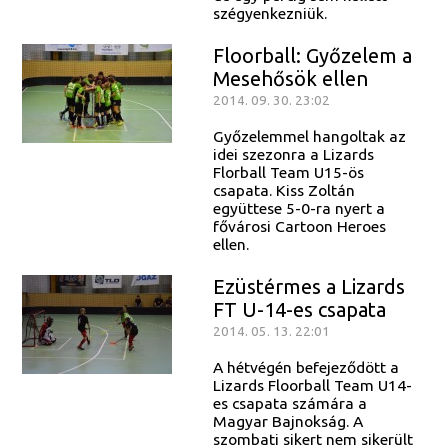
szégyenkezniük.
Floorball: Győzelem a
Mesehősök ellen
2014. 09. 30. 23:02
Győzelemmel hangoltak az
idei szezonra a Lizards
Florball Team U15-ös
csapata. Kiss Zoltán
együttese 5-0-ra nyert a
fővárosi Cartoon Heroes
ellen.
Ezüstérmes a Lizards
FT U-14-es csapata
2014. 05. 13. 22:01
A hétvégén befejeződött a
Lizards Floorball Team U14-
es csapata számára a
Magyar Bajnokság. A
szombati sikert nem sikerült