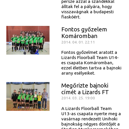
persze azzal a szándékkal
álltak fel a pályára, hogy
visszavágnak a budapesti
fiaskóért.
Fontos győzelem
Komáromban
2014. 04. 01. 22:11
Fontos győzelmet aratott a
Lizards Floorball Team U14-
es csapata Komáromban,
ezzel életben tartva a bajnoki
arany esélyeiket.
Megőrizte bajnoki
címét a Lizards FT
2014. 03. 25. 19:00
A Lizards Floorball Team
U13-as csapata nyerte meg a
vasárnap rendezett Unihoki
bajnokság négyes döntőjét a