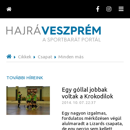
Cikkek
Csapat
Minden más
TOVÁBBI HÍREINK
Egy góllal jobbak
voltak a Krokodilok
2014. 10. 07. 22:37
Egy nagyon izgalmas,
fordulatos mérkőzésen végül
alulmaradt a Lizards csapata,
de egy percig sem kellett