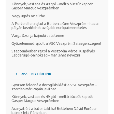
Könnyek, vastaps és 49 gól – méltó búcsút kapott
Gasper Marguc Veszprémben
Nagy ugrás az elitbe
A Porto ellen rajtol a BL-ben a One Veszprém – hazai
pályán kezdődhet az újabb európai menetelés
Varga Szonja bajnoki ezüstérme
Győzelemmel rajtolt a VSC Veszprém Zalaegerszegen!
Szeptemberben rajtol a Veszprém Városi Kispályás
Labdarúgó-bajnokság – már lehet nevezni
LEGFRISSEBB HÍREINK
Gyorsan feledné a dorogi kisiklást a VSC Veszprém –
szerdán már Pápán javíthat
Könnyek, vastaps és 49 gól – méltó búcsút kapott
Gasper Marguc Veszprémben
Aranyat ért a bátor taktika! Betlehem Dávid Európa-
bajnok lett Párizsban