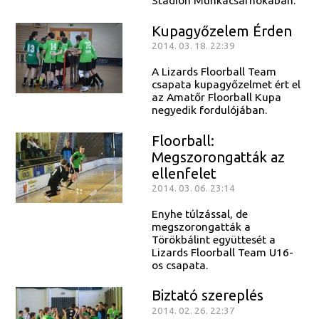
Stadion Munkacsarnokában.
Kupagyőzelem Érden
2014. 03. 18. 22:39
A Lizards Floorball Team
csapata kupagyőzelmet ért el
az Amatőr Floorball Kupa
negyedik fordulójában.
Floorball:
Megszorongatták az
ellenfelet
2014. 03. 06. 23:14
Enyhe túlzással, de
megszorongatták a
Törökbálint együttesét a
Lizards Floorball Team U16-
os csapata.
Biztató szereplés
2014. 02. 26. 22:37