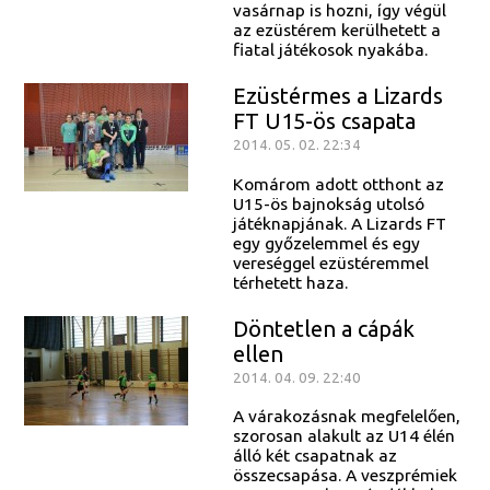
vasárnap is hozni, így végül
az ezüstérem kerülhetett a
fiatal játékosok nyakába.
Ezüstérmes a Lizards
FT U15-ös csapata
2014. 05. 02. 22:34
Komárom adott otthont az
U15-ös bajnokság utolsó
játéknapjának. A Lizards FT
egy győzelemmel és egy
vereséggel ezüstéremmel
térhetett haza.
Döntetlen a cápák
ellen
2014. 04. 09. 22:40
A várakozásnak megfelelően,
szorosan alakult az U14 élén
álló két csapatnak az
összecsapása. A veszprémiek